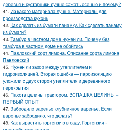
деревья и кустарники лучше сажать осенью и почему?
41.
Из какого материала лучше. Материалы для
производства кухонь
42.
Как сделать из бумаги панамку. Как сделать панаму
из бумаги?
43.
Тамбур в частном доме нужен ли. Почему без
тамбура в частном доме не обойтись
44.
Павловский сорт лимона. Описание сорта лимона
Павловский
45.
Нужен ли зазор между утеплителем и
гидроизоляцией. Вторая ошибка — пароизоляцию
уложили с двух сторон утеплителя и деревянного
перекрытия
46.
Пахота целины трактором. ВСПАШКА ЦЕЛИНЫ –
ПЕРВЫЙ ОПЫТ
47.
Забродило варенье клубничное варенье. Если
варенье забродило, что делать?
48.
Как вырастить гортензию в саду. Гортензия -
многообразие сортов