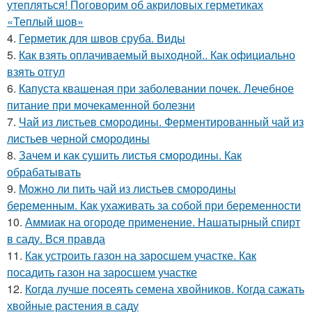
утепляться! Поговорим об акриловых герметиках
«Теплый шов»
4.
Герметик для швов сруба. Виды
5.
Как взять оплачиваемый выходной.. Как официально
взять отгул
6.
Капуста квашеная при заболевании почек. Лечебное
питание при мочекаменной болезни
7.
Чай из листьев смородины. Ферментированный чай из
листьев черной смородины
8.
Зачем и как сушить листья смородины. Как
обрабатывать
9.
Можно ли пить чай из листьев смородины
беременным. Как ухаживать за собой при беременности
10.
Аммиак на огороде применение. Нашатырный спирт
в саду. Вся правда
11.
Как устроить газон на заросшем участке. Как
посадить газон на заросшем участке
12.
Когда лучше посеять семена хвойников. Когда сажать
хвойные растения в саду