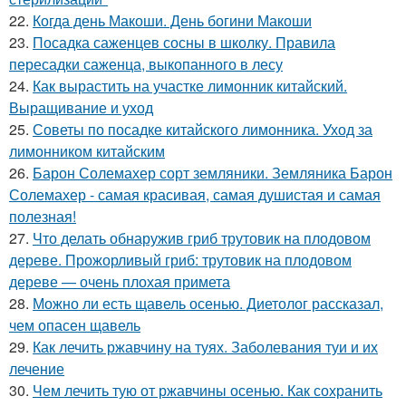
22.
Когда день Макоши. День богини Макоши
23.
Посадка саженцев сосны в школку. Правила
пересадки саженца, выкопанного в лесу
24.
Как вырастить на участке лимонник китайский.
Выращивание и уход
25.
Советы по посадке китайского лимонника. Уход за
лимонником китайским
26.
Барон Солемахер сорт земляники. Земляника Барон
Солемахер - самая красивая, самая душистая и самая
полезная!
27.
Что делать обнаружив гриб трутовик на плодовом
дереве. Прожорливый гриб: трутовик на плодовом
дереве — очень плохая примета
28.
Можно ли есть щавель осенью. Диетолог рассказал,
чем опасен щавель
29.
Как лечить ржавчину на туях. Заболевания туи и их
лечение
30.
Чем лечить тую от ржавчины осенью. Как сохранить