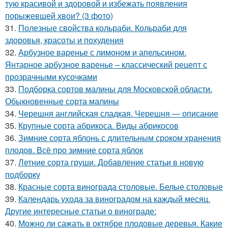
тую красивой и здоровой и избежать появления
порыжевшей хвои? (3 фото)
31.
Полезные свойства кольраби. Кольраби для
здоровья, красоты и похудения
32.
Арбузное варенье с лимоном и апельсином.
Янтарное арбузное варенье – классический рецепт с
прозрачными кусочками
33.
Подборка сортов малины для Московской области.
Обыкновенные сорта малины
34.
Черешня английская сладкая. Черешня — описание
35.
Крупные сорта абрикоса. Виды абрикосов
36.
Зимние сорта яблонь с длительным сроком хранения
плодов. Всё про зимние сорта яблок
37.
Летние сорта груши. Добавление статьи в новую
подборку
38.
Красные сорта винограда столовые. Белые столовые
39.
Календарь ухода за виноградом на каждый месяц.
Другие интересные статьи о винограде:
40.
Можно ли сажать в октябре плодовые деревья. Какие