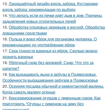
13.
Ландшафтный дизайн вдоль забора. Кустарники
вдоль забора: рекомендации по выбору
14.
Что делать если из печки идет дым в дом. Причины
задымления новых отопительных печей
15.
Обработка плодовых деревьев и весной. Обработка
домашними средствами
16.
Польза и вред яблок для организма человека. О
рекомендациях по употреблению яблок
17.
Срок годности варенья из яблок. Сколько можно
хранить варенье
18.
Яблочный сидр без дрожжей. Сидр. Что это за
напиток?
19.
Как выращивать дыни и арбузы в Подмосковье.
Особенности выращивания арбузов в Подмосковье
20.
Осенняя посадка обычной и ремонтантной малины.
Когда сажать малину осенью
21.
Консервирование огурцов с лимонным соком. Как
приготовить "Огурцы с лимоном на зиму без
стерилизации"