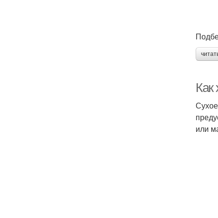
Подбе
читат
Как 
Сухое
преду
или м