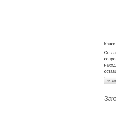
Краси
Согла
сопро
наход
остав
читат
Заго