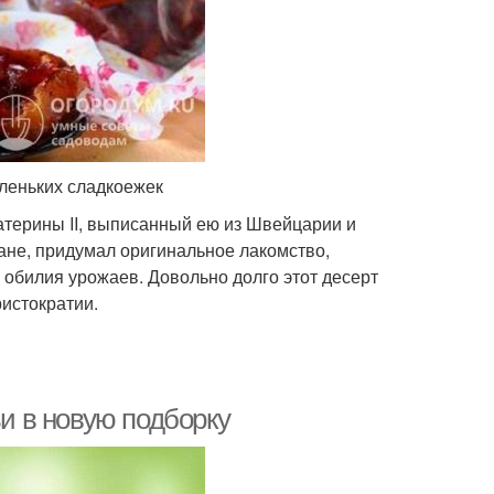
аленьких сладкоежек
атерины II, выписанный ею из Швейцарии и
не, придумал оригинальное лакомство,
 обилия урожаев. Довольно долго этот десерт
истократии.
ьи в новую подборку