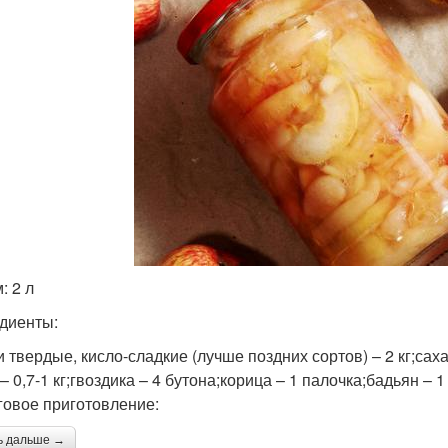
: 2 л
диенты:
 твердые, кисло-сладкие (лучше поздних сортов) – 2 кг;саха
– 0,7-1 кг;гвоздика – 4 бутона;корица – 1 палочка;бадьян – 1
овое приготовление:
ь дальше →