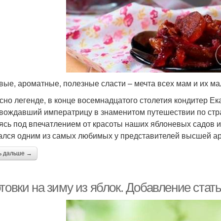
вые, ароматные, полезные сласти – мечта всех мам и их м
сно легенде, в конце восемнадцатого столетия кондитер Ек
вождавший императрицу в знаменитом путешествии по стра
ясь под впечатлением от красоты наших яблоневых садов и
ался одним из самых любимых у представителей высшей ар
ь дальше →
товки на зиму из яблок. Добавление стат