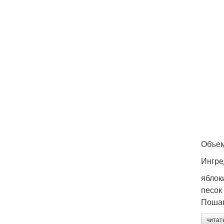
Объем
Ингре
яблоки
песок 
Пошаг
читат