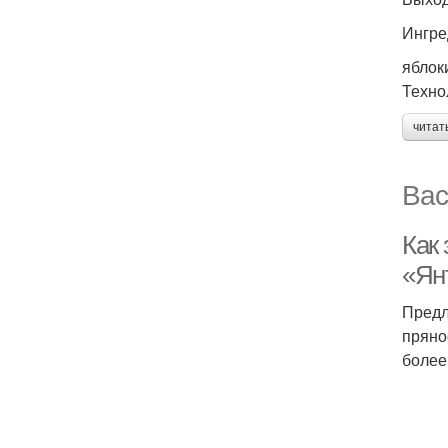
Ингре
яблоки
Техно
читат
Вас
Как
«Ян
Предл
пряно
более