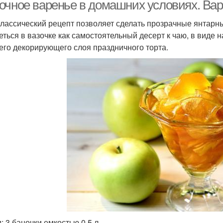
варение
очное варенье в домашних условиях. Вар
классический рецепт позволяет сделать прозрачные янтарны
еться в вазочке как самостоятельный десерт к чаю, в виде н
его декорирующего слоя праздничного торта.
: 3 баночки емкостью 0,5 л