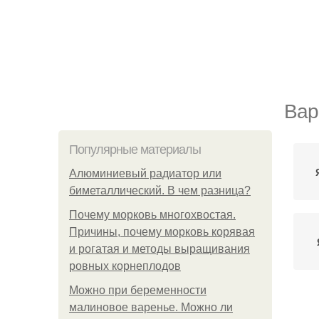
Вар
Популярные материалы
Алюминиевый радиатор или
биметаллический. В чем разница?
Почему морковь многохвостая.
Причины, почему морковь корявая
и рогатая и методы выращивания
ровных корнеплодов
Можно при беременности
малиновое варенье. Можно ли