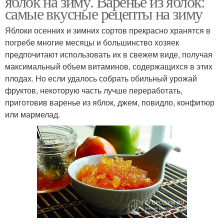
яблок на зиму. Варенье из яблок:
самые вкусные рецепты на зиму
Яблоки осенних и зимних сортов прекрасно хранятся в
погребе многие месяцы и большинство хозяек
Варение с апельсином
Варение в мультиварке
предпочитают использовать их в свежем виде, получая
максимальный объем витаминов, содержащихся в этих
плодах. Но если удалось собрать обильный урожай
фруктов, некоторую часть лучше переработать,
Варения из яблок
Варение с лимоном
приготовив варенье из яблок, джем, повидло, конфитюр
или мармелад.
Имбирно-лимонное
Яблочно-грушевое
варение
варение
Варение с корицей
Прозрачное варение