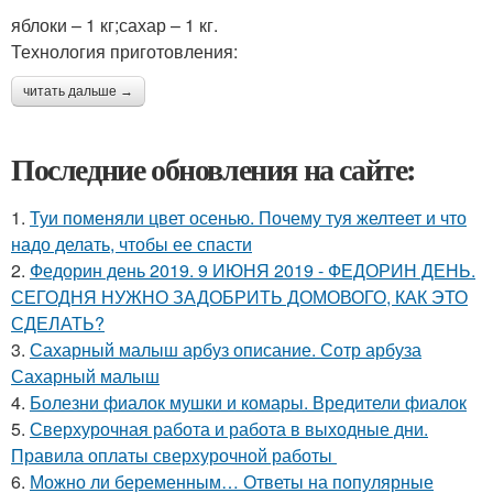
яблоки – 1 кг;сахар – 1 кг.
Технология приготовления:
читать дальше →
Последние обновления на сайте:
1.
Туи поменяли цвет осенью. Почему туя желтеет и что
надо делать, чтобы ее спасти
2.
Федорин день 2019. 9 ИЮНЯ 2019 - ФЕДОРИН ДЕНЬ.
СЕГОДНЯ НУЖНО ЗАДОБРИТЬ ДОМОВОГО, КАК ЭТО
СДЕЛАТЬ?
3.
Сахарный малыш арбуз описание. Сотр арбуза
Сахарный малыш
4.
Болезни фиалок мушки и комары. Вредители фиалок
5.
Сверхурочная работа и работа в выходные дни.
Правила оплаты сверхурочной работы
6.
Можно ли беременным… Ответы на популярные