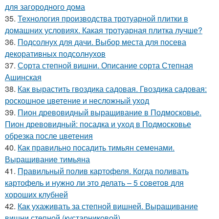
для загородного дома
35.
Технология производства тротуарной плитки в
домашних условиях. Какая тротуарная плитка лучше?
36.
Подсолнух для дачи. Выбор места для посева
декоративных подсолнухов
37.
Сорта степной вишни. Описание сорта Степная
Ашинская
38.
Как вырастить гвоздика садовая. Гвоздика садовая:
роскошное цветение и несложный уход
39.
Пион древовидный выращивание в Подмосковье.
Пион древовидный: посадка и уход в Подмосковье
обрезка после цветения
40.
Как правильно посадить тимьян семенами.
Выращивание тимьяна
41.
Правильный полив картофеля. Когда поливать
картофель и нужно ли это делать – 5 советов для
хороших клубней
42.
Как ухаживать за степной вишней. Выращивание
вишни степной (кустарниковой)