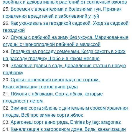
хвойных и декоративных растений от солнечных ожогов
25.
Боремся с вредителями и болезнями туи. Признак
появления вредителей и заболеваний у туй
26.
Как ухаживать за гвоздикой садовой. Уход за садовой
гвоздикой
27.
Огурцы с рябиной на зиму без уксуса. Маринованные
огурцы с черноплодной рябиной и мелиссой
28.
Гвоздика на рассаду семенами. Когда сажать в 2022
на рассаду гвоздику Шабо и в каком месяце
29.
Злаковые травы в саду. Добавление статьи в новую
подборку
30.
Сроки созревания винограда по сортам.
Классификация сортов винограда
31.
Яблони с яблоками. Сорта яблок, которые
плодоносят летом
32.
Зимние сорта яблонь с длительным сроком хранения
плодов. Всё про зимние сорта яблок
33.
Арагонеш сорт винограда. Entries by tag: aragonez
34.
Канализация в загородном доме. Виды канализации