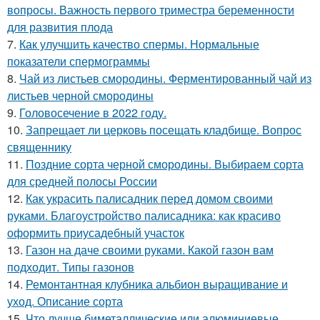
вопросы. Важность первого триместра беременности
для развития плода
7.
Как улучшить качество спермы. Нормальные
показатели спермограммы
8.
Чай из листьев смородины. Ферментированный чай из
листьев черной смородины
9.
Головосечение в 2022 году.
10.
Запрещает ли церковь посещать кладбище. Вопрос
священнику
11.
Поздние сорта черной смородины. Выбираем сорта
для средней полосы России
12.
Как украсить палисадник перед домом своими
руками. Благоустройство палисадника: как красиво
оформить приусадебный участок
13.
Газон на даче своими руками. Какой газон вам
подходит. Типы газонов
14.
Ремонтантная клубника альбион выращивание и
уход. Описание сорта
15.
Что лучше биметаллические или алюминиевые