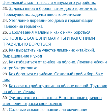
Цокольный этаж – плюсы и минусы его устройства
23.
Заделка швов в бревенчатом доме герметиком.
Преимущества заделки швов герметиками
24.
Утепление деревянного дома и герметизация.
Нанесение герметика
25.
Заболевания малины и как с ними бороться.
ОСНОВНЫЕ БОЛЕЗНИ МАЛИНЫ И КАК С НИМИ
ПРАВИЛЬНО БОРОТЬСЯ
26.
Как вырастить на участке лимонник китайский.
Выращивание и уход
27.
Как избавиться от грибов на яблоне. Лечение яблони
от гриба-трутовика
28.
Как бороться с грибами. Сажистый гриб и борьба с
ним
29.
Как лечить гриб трутовик на яблоне весной. Трутовик
на яблоне. Лечим
30.
Туи желтеют и осыпаются. Естественные причины
изменения окраски хвои осенью
31.
Садовые дымовые шашки для окуривания