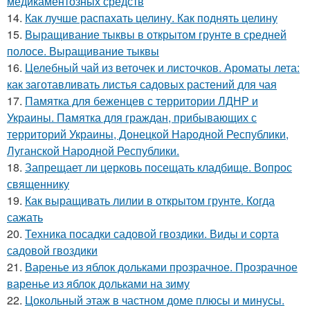
медикаментозных средств
14.
Как лучше распахать целину. Как поднять целину
15.
Выращивание тыквы в открытом грунте в средней
полосе. Выращивание тыквы
16.
Целебный чай из веточек и листочков. Ароматы лета:
как заготавливать листья садовых растений для чая
17.
Памятка для беженцев с территории ЛДНР и
Украины. Памятка для граждан, прибывающих с
территорий Украины, Донецкой Народной Республики,
Луганской Народной Республики.
18.
Запрещает ли церковь посещать кладбище. Вопрос
священнику
19.
Как выращивать лилии в открытом грунте. Когда
сажать
20.
Техника посадки садовой гвоздики. Виды и сорта
садовой гвоздики
21.
Варенье из яблок дольками прозрачное. Прозрачное
варенье из яблок дольками на зиму
22.
Цокольный этаж в частном доме плюсы и минусы.