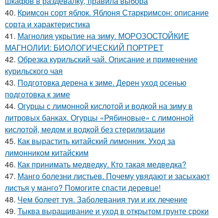
шкафов в раздевалку, правила выбора
40.
Кримсон сорт яблок. Яблоня Старкримсон: описание
сорта и характеристика
41.
Магнолия укрытие на зиму. МОРОЗОСТОЙКИЕ
МАГНОЛИИ: БИОЛОГИЧЕСКИЙ ПОРТРЕТ
42.
Обрезка курильский чай. Описание и применение
курильского чая
43.
Подготовка дерена к зиме. Дерен уход осенью
подготовка к зиме
44.
Огурцы с лимонной кислотой и водкой на зиму в
литровых банках. Огурцы «Рябиновые» с лимонной
кислотой, медом и водкой без стерилизации
45.
Как вырастить китайский лимонник. Уход за
лимонником китайским
46.
Как принимать медведку. Кто такая медведка?
47.
Манго болезни листьев. Почему увядают и засыхают
листья у манго? Помогите спасти деревце!
48.
Чем болеет туя. Заболевания туи и их лечение
49.
Тыква выращивание и уход в открытом грунте сроки