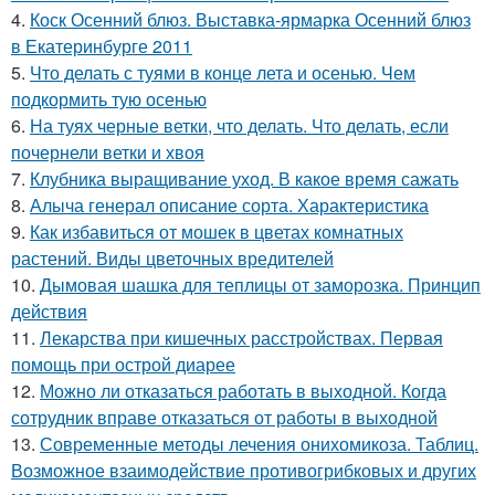
4.
Коск Осенний блюз. Выставка-ярмарка Осенний блюз
в Екатеринбурге 2011
5.
Что делать с туями в конце лета и осенью. Чем
подкормить тую осенью
6.
На туях черные ветки, что делать. Что делать, если
почернели ветки и хвоя
7.
Клубника выращивание уход. В какое время сажать
8.
Алыча генерал описание сорта. Характеристика
9.
Как избавиться от мошек в цветах комнатных
растений. Виды цветочных вредителей
10.
Дымовая шашка для теплицы от заморозка. Принцип
действия
11.
Лекарства при кишечных расстройствах. Первая
помощь при острой диарее
12.
Можно ли отказаться работать в выходной. Когда
сотрудник вправе отказаться от работы в выходной
13.
Современные методы лечения онихомикоза. Таблиц.
Возможное взаимодействие противогрибковых и других