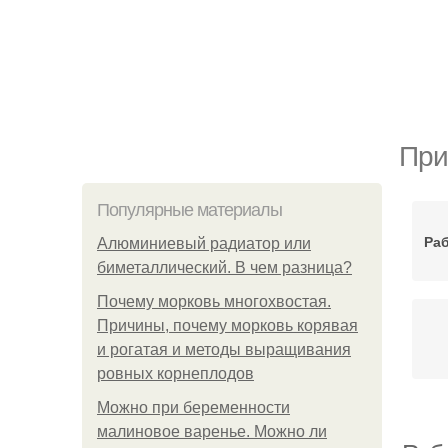
При
Популярные материалы
Ра
Алюминиевый радиатор или
биметаллический. В чем разница?
Почему морковь многохвостая.
Причины, почему морковь корявая
и рогатая и методы выращивания
ровных корнеплодов
Можно при беременности
малиновое варенье. Можно ли