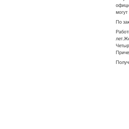
офици
могут
По за
Работ
лет.Ж
Четыр
Приче
Получ