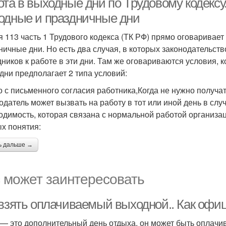
та в выходные дни по Трудовому кодексу.
одные и праздничные дни
я 113 часть 1 Трудового кодекса (ТК РФ) прямо оговаривает
ничные дни. Но есть два случая, в которых законодательст
дников к работе в эти дни. Там же оговариваются условия, 
 дни предполагает 2 типа условий:
о с письменного согласия работника,Когда не нужно получат
одатель может вызвать на работу в тот или иной день в слу
одимость, которая связана с нормальной работой организа
х понятия:
ь дальше →
 может заинтересовать
 взять оплачиваемый выходной.. Как офиц
 — это дополнительный день отдыха, он может быть оплачи