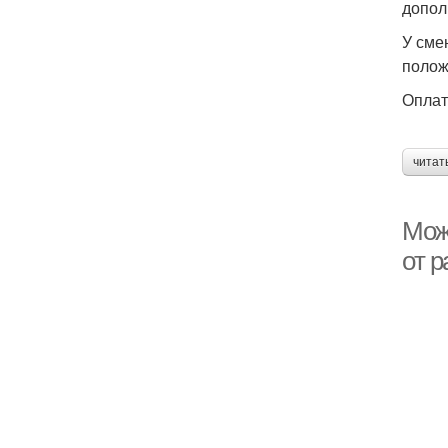
допол
У сме
полож
Оплат
читат
Можн
от 