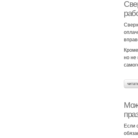
Све
раб
Сверх
оплач
вправ
Кроме
но не
самог
читат
Мож
пра
Если 
обяза