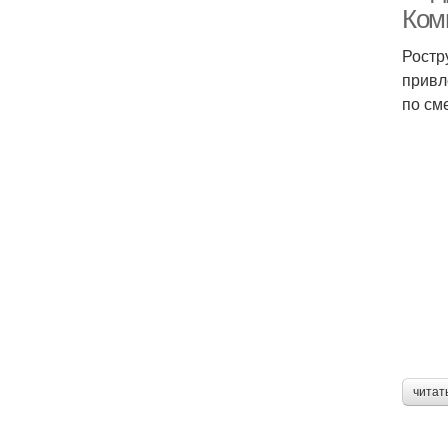
Ком
Ростр
привл
по см
читат