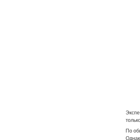
Экспе
только
По об
Однак