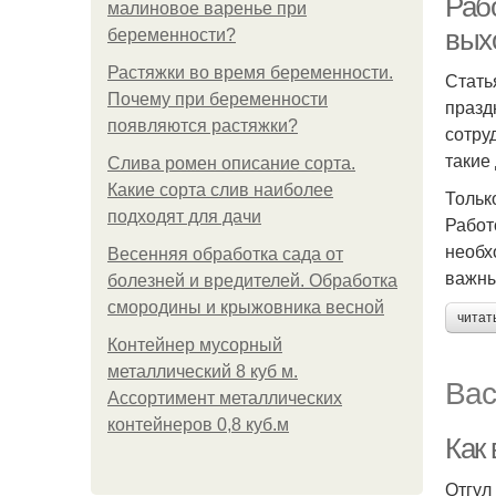
Рабо
малиновое варенье при
вых
беременности?
Растяжки во время беременности.
Стать
Почему при беременности
празд
появляются растяжки?
сотру
такие
Слива ромен описание сорта.
Какие сорта слив наиболее
Тольк
подходят для дачи
Работ
необх
Весенняя обработка сада от
важны
болезней и вредителей. Обработка
смородины и крыжовника весной
читат
Контейнер мусорный
металлический 8 куб м.
Вас
Ассортимент металлических
контейнеров 0,8 куб.м
Как
Отгул