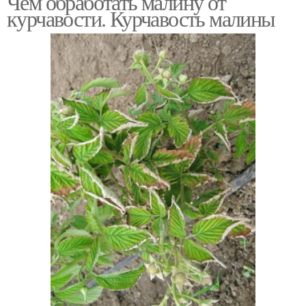
Чем обработать малину от
курчавости. Курчавость малины