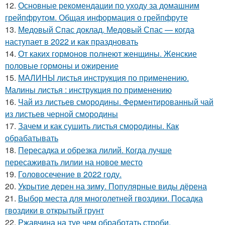
12.
Основные рекомендации по уходу за домашним
грейпфрутом. Общая информация о грейпфруте
13.
Медовый Спас доклад. Медовый Спас — когда
наступает в 2022 и как праздновать
14.
От каких гормонов полнеют женщины. Женские
половые гормоны и ожирение
15.
МАЛИНЫ листья инструкция по применению.
Малины листья : инструкция по применению
16.
Чай из листьев смородины. Ферментированный чай
из листьев черной смородины
17.
Зачем и как сушить листья смородины. Как
обрабатывать
18.
Пересадка и обрезка лилий. Когда лучше
пересаживать лилии на новое место
19.
Головосечение в 2022 году.
20.
Укрытие дерен на зиму. Популярные виды дёрена
21.
Выбор места для многолетней гвоздики. Посадка
гвоздики в открытый грунт
22.
Ржавчина на туе чем обработать строби.