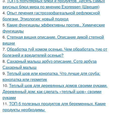
3.
ТОП-5 популярных блюд и продуктов. Десять самых
вкусных блюд мира по мнению Expressen (Швеция)
4.
Опыт лечения гастроэзофагеальной рефлюксной
болезни. Этиология: новый подход
5.
Какие фунгициды эффективны против.. Химические
фунгициды
6.
Степная вишня описание. Описание дикой степной
вишни
7.
Обработка туй хомом осенью. Чем обработать тую от
болезней и вредителей осенью?
8.
Сахарный малыш арбуз описание. Сотр арбуза
Сахарный малыш
9.
Теплый шов или конопатка. Что лучше для сруба:
конопатка или герметик
10.
Теплый шов для деревянных домов своими руками.
Деревянный дом: как сделать «теплый шов» своими
руками
11.
ТОП-5 полезных продуктов для беременных. Какие
продукты необходимы