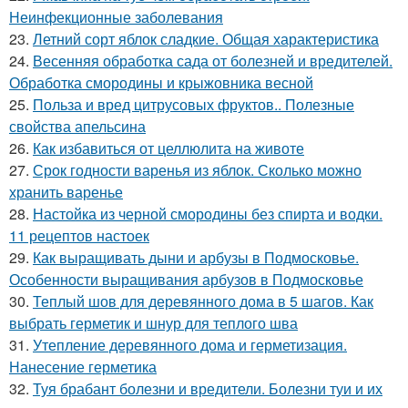
Неинфекционные заболевания
23.
Летний сорт яблок сладкие. Общая характеристика
24.
Весенняя обработка сада от болезней и вредителей.
Обработка смородины и крыжовника весной
25.
Польза и вред цитрусовых фруктов.. Полезные
свойства апельсина
26.
Как избавиться от целлюлита на животе
27.
Срок годности варенья из яблок. Сколько можно
хранить варенье
28.
Настойка из черной смородины без спирта и водки.
11 рецептов настоек
29.
Как выращивать дыни и арбузы в Подмосковье.
Особенности выращивания арбузов в Подмосковье
30.
Теплый шов для деревянного дома в 5 шагов. Как
выбрать герметик и шнур для теплого шва
31.
Утепление деревянного дома и герметизация.
Нанесение герметика
32.
Туя брабант болезни и вредители. Болезни туи и их