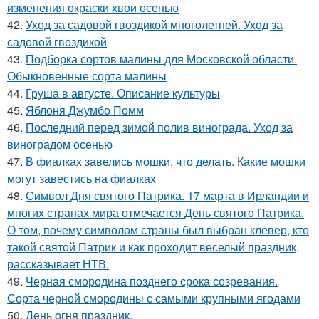
изменения окраски хвои осенью
42.
Уход за садовой гвоздикой многолетней. Уход за
садовой гвоздикой
43.
Подборка сортов малины для Московской области.
Обыкновенные сорта малины
44.
Груша в августе. Описание культуры
45.
Яблоня Джумбо Помм
46.
Последний перед зимой полив винограда. Уход за
виноградом осенью
47.
В фиалках завелись мошки, что делать. Какие мошки
могут завестись на фиалках
48.
Символ Дня святого Патрика. 17 марта в Ирландии и
многих странах мира отмечается День святого Патрика.
О том, почему символом страны был выбран клевер, кто
такой святой Патрик и как проходит веселый праздник,
рассказывает НТВ.
49.
Черная смородина позднего срока созревания.
Сорта черной смородины с самыми крупными ягодами
50.
День огня праздник.