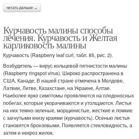
читать дальше →
Курчавость малины способы
лечения. Курчавость и Желтая
карликовость малины
Курчавость (Raspberry leaf curl, табл. 85, рис. 2).
Возбудитель — вирус кольцевой пятнистости малины
(Raspberry ringspot virus). Широко распространена в
США, Канаде. В нашей стране отмечена в Молдове,
Латвии, Литве, Казахстане, на Украине, Алтае.
Наиболее ярко симптомы проявляются на плодоносных
побегах, которые укора­чиваются и утолщаются. Листья
на них темно-зеленые, морщинистые, жесткие и ломкие
с загнутыми книзу краями (кур­чавость). Осенью листья
становятся брон­зовыми. Появляется стекловидность, а
за­тем и некроз жилок.