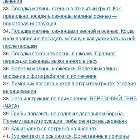
лечение
33.
Посадка малины осенью в открытый грунт. Как
правильно посадить саженцы малины осенью —
пошаговая инструкция
34.
Посадка малины саженцами весной и осенью. Когда
и как правильно посадить малину и как ухаживать за ней
после посадки
35.
Посадка саженцев сосны в школку. Правила
пересадки саженца, выкопанного в лесу
36.
Болезни малины и ежевики. Болезни малины:
описание с фотографиями и их лечение
37.
Лимонник посадка и уход в открытом грунте. Условия
выращивания
38.
Чага инструкция по применению. БЕРЕЗОВЫЙ ГРИБ
(ЧАГА)
39.
Грибы-паразиты на садовых деревьях и борьба..
Почему паразитирующие грибы селятся на деревьях
40.
Как избавиться от грибка на яблонях.
41.
Туи желтеют и осыпаются. Естественные причины