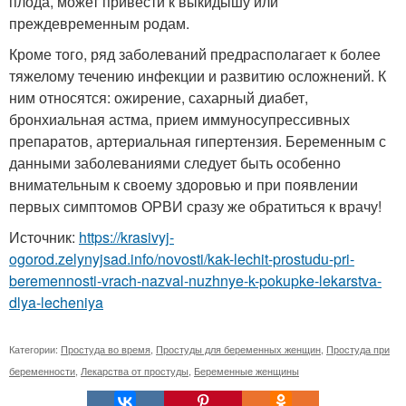
плода, может привести к выкидышу или
преждевременным родам.
Кроме того, ряд заболеваний предрасполагает к более
тяжелому течению инфекции и развитию осложнений. К
ним относятся: ожирение, сахарный диабет,
бронхиальная астма, прием иммуносупрессивных
препаратов, артериальная гипертензия. Беременным с
данными заболеваниями следует быть особенно
внимательным к своему здоровью и при появлении
первых симптомов ОРВИ сразу же обратиться к врачу!
Источник:
https://krasivyj-
ogorod.zelynyjsad.info/novosti/kak-lechit-prostudu-pri-
beremennosti-vrach-nazval-nuzhnye-k-pokupke-lekarstva-
dlya-lecheniya
Категории:
Простуда во время
,
Простуды для беременных женщин
,
Простуда при
беременности
,
Лекарства от простуды
,
Беременные женщины