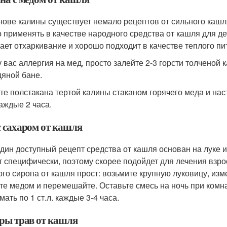
нове калины существует немало рецептов от сильного кашля
 применять в качестве народного средства от кашля для де
ает отхаркивание и хорошо подходит в качестве теплого пи
у вас аллергия на мед, просто залейте 2-3 горсти толченой 
дяной бане.
те полстакана тертой калины стаканом горячего меда и нас
каждые 2 часа.
с сахаром от кашля
дин доступный рецепт средства от кашля основан на луке и 
т специфически, поэтому скорее подойдет для лечения взро
ого сиропа от кашля прост: возьмите крупную луковицу, измел
те медом и перемешайте. Оставьте смесь на ночь при комна
ать по 1 ст.л. каждые 3-4 часа.
ры трав от кашля