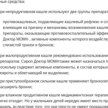
ные средства:
при непродуктивном кашле используют две группы препарат
противокашлевые, подавляющие кашлевый рефлекс и спо
влияющие на причину и механизмы возникновения кашля
препараты, оказывающие противовоспалительный эффект.
Доктор МОМ
®
, активные компоненты которого воздейст
слизистой трахеи и бронхов;
при малопродуктивном кашле рекомендовано использование
препаратов. Сироп Доктор МОМ
®
также может назначаться 
поскольку содержит активные компоненты, в состав которы
мокроты и облегчающий ее выделение;
при приступообразном сильном кашле применяют бронхоли
расширять бронхи;
при влажном продуктивном кашле медикаментозная терапия 
легко отходит. Но у маленьких детей нередко имеет место 
кашель, вследствие того, что они просто не умеют прокашли