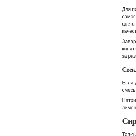
Для п
самос
цветы
качес
Завар
кипят
за ра
Свек
Если 
смесь
Натрит
лимон
Сир
Топ-1