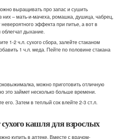
можно выращивать про запас и сушить
 них – мать-и-мачеха, ромашка, душица, чабрец,
 невероятного эффекта при питье, а вот в
и облегчат дыхание.
те 1-2 ч.л. сухого сбора, залейте стаканом
бавить 1 ч.л. меда. Пейте по половине стакана
 соковыжималка, можно приготовить отличную
но это займет несколько больше времени.
е его. Затем в теплый сок влейте 2-3 ст.л.
 сухого кашля для взрослых
жно купить в аптеке. Вместе с врачом-