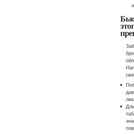
Быс
это
пре
Заб
бро
обл
Нап
сви
Поб
дав
лек
Дли
таб
зна
пов