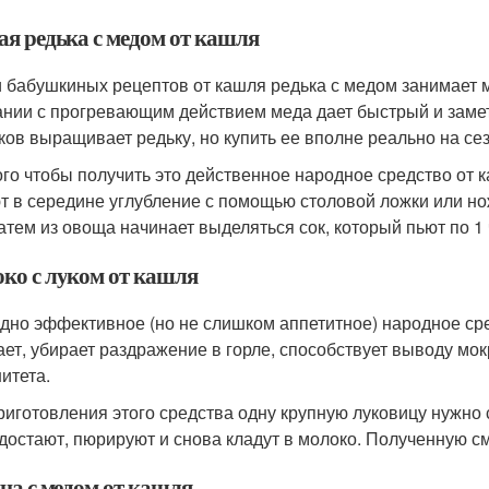
ая редька с медом от кашля
 бабушкиных рецептов от кашля редька с медом занимает ме
ании с прогревающим действием меда дает быстрый и замет
ков выращивает редьку, но купить ее вполне реально на се
ого чтобы получить это действенное народное средство от к
т в середине углубление с помощью столовой ложки или нож
Затем из овоща начинает выделяться сок, который пьют по 1 
ко с луком от кашля
дно эффективное (но не слишком аппетитное) народное сред
ает, убирает раздражение в горле, способствует выводу мок
итета.
риготовления этого средства одну крупную луковицу нужно 
достают, пюрируют и снова кладут в молоко. Полученную сме
на с медом от кашля