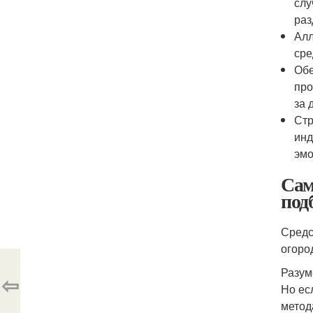
слу
раз
Алл
сре
Обе
про
за 
Стр
инд
эмо
Сам
под
Средс
огоро
Разум
⇦
Но ес
метод