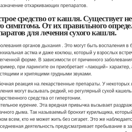
назначение отхаркивающих препаратов.
трое средство от кашля. Существует н
го симптома. От их правильного опред
паратов для лечения сухого кашля.
олевания органов дыхания . Это могут быть воспаления в б
нхиальная астма и даже коклюш, который у взрослых встреча
егченной форме. В зависимости от причинного заболевани
ример, при ларингите он приобретает «лающий» характер,
стящими и хрипящими грудными звуками.
очная реакция на лекарственные препараты. У некоторых 
ления могут вызывать редкий, но регулярный сухой кашель.
арственного средства от гипертонии.
тельное курение. Эта вредная привычка вызывает раздра
ачного дыма. Так называемый бронхит курильщика, которы
ком всем, кто не может жить без сигарет. Это же наблюдае
седневная деятельность предусматривает пребывание в за