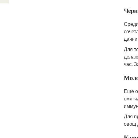
Черн
Среди
сочет
дачни
Для т
делаю
час. 
Моло
Еще о
смягч
иммун
Для п
овощ 
Кали