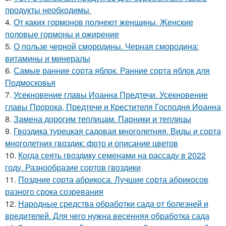
продукты необходимы
4.
От каких гормонов полнеют женщины. Женские
половые гормоны и ожирение
5.
О пользе черной смородины. Черная смородина:
витамины и минералы
6.
Самые ранние сорта яблок. Ранние сорта яблок для
Подмосковья
7.
Усекновение главы Иоанна Предтечи. Усекновение
главы Пророка, Предтечи и Крестителя Господня Иоанна
8.
Замена дорогим теплицам. Парники и теплицы
9.
Гвоздика турецкая садовая многолетняя. Виды и сорта
многолетних гвоздик: фото и описание цветов
10.
Когда сеять гвоздику семенами на рассаду в 2022
году. Разнообразие сортов гвоздики
11.
Поздние сорта абрикоса. Лучшие сорта абрикосов
разного срока созревания
12.
Народные средства обработки сада от болезней и
вредителей. Для чего нужна весенняя обработка сада