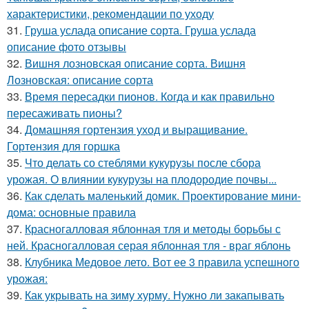
характеристики, рекомендации по уходу
31.
Груша услада описание сорта. Груша услада
описание фото отзывы
32.
Вишня лозновская описание сорта. Вишня
Лозновская: описание сорта
33.
Время пересадки пионов. Когда и как правильно
пересаживать пионы?
34.
Домашняя гортензия уход и выращивание.
Гортензия для горшка
35.
Что делать со стеблями кукурузы после сбора
урожая. О влиянии кукурузы на плодородие почвы...
36.
Как сделать маленький домик. Проектирование мини-
дома: основные правила
37.
Красногалловая яблонная тля и методы борьбы с
ней. Красногалловая серая яблонная тля - враг яблонь
38.
Клубника Медовое лето. Вот ее 3 правила успешного
урожая:
39.
Как укрывать на зиму хурму. Нужно ли закапывать