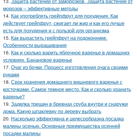
13.
Защита растений от заморозков. Защита растений от
морозов – эффективные методы
14.
Как употреблять грейпфрут для похудения. Как
действует грейпфрут, сжигает ли жир и как его лучше
есть для похудения и с пользой для организма
15.
Как вырастить грейпфрут на подоконнике.
Особенности выращивания
16.
Как и сколько варить яблочное варенье в домашних
условиях. Банановое варенье
17.
Очаг из бочки. Процесс изготовления очага своими
руками
18.
Срок хранения домашнего вишневого варенья с
косточками. Самое темное место. Как и сколько хранить
варенье?
19.
Заделка трещин в бревнах сруба внутри и снаружи
дома. Какую шпаклевку по дереву выбрать
20.
Насколько эффективна и целесообразна посадка
малины осенью. Основные преимущества осенней
посадки малины