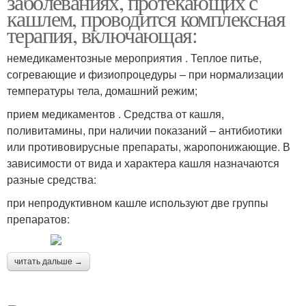
заболеваниях, протекающих с
кашлем, проводится комплексная
терапия, включающая:
Таблетки от сухого
немедикаментозные мероприятия . Теплое питье,
Кашель по версии
кашля
согревающие и физиопроцедуры – при нормализации
температуры тела, домашний режим;
прием медикаментов . Средства от кашля,
поливитамины, при наличии показаний – антибиотики
или противовирусные препараты, жаропонижающие. В
зависимости от вида и характера кашля назначаются
разные средства:
при непродуктивном кашле используют две группы
препаратов:
читать дальше →