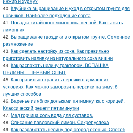
инжир и хурму?
40.
Клубника выращивание и уход в открытом грунте для
новичков. Наиболее подходящие сорта
41.
Посадка китайского лимонника весной. Как сажать
лимонник
42.
Выращивание гвоздики в открытом грунте. Семенное
размножение
43.
Как сделать настойку из сока. Как правильно
приготовить наливку из натурального сока вишни
44.
Как распахать целину трактором. ВСПАШКА
ЦЕЛИНЫ – ПЕРВЫЙ ОПЫТ
45.
Как правильно хранить персики в домашних
условиях. Как можно заморозить персики на зиму: 8
лучших способов
46.
Варенье из яблок дольками пятиминутка с корицей.
Классический рецепт пятиминутки
47.
Мед горчица соль вода для суставов.
48.
Описание павловский лимон. Секрет успеха
49.
Как разработать целину под огород осенью. Способ