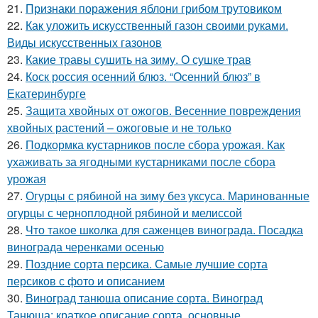
21.
Признаки поражения яблони грибом трутовиком
22.
Как уложить искусственный газон своими руками.
Виды искусственных газонов
23.
Какие травы сушить на зиму. О сушке трав
24.
Коск россия осенний блюз. “Осенний блюз” в
Екатеринбурге
25.
Защита хвойных от ожогов. Весенние повреждения
хвойных растений – ожоговые и не только
26.
Подкормка кустарников после сбора урожая. Как
ухаживать за ягодными кустарниками после сбора
урожая
27.
Огурцы с рябиной на зиму без уксуса. Маринованные
огурцы с черноплодной рябиной и мелиссой
28.
Что такое школка для саженцев винограда. Посадка
винограда черенками осенью
29.
Поздние сорта персика. Самые лучшие сорта
персиков с фото и описанием
30.
Виноград танюша описание сорта. Виноград
Танюша: краткое описание сорта, основные