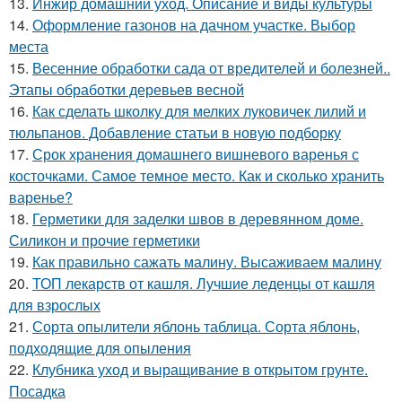
13.
Инжир домашний уход. Описание и виды культуры
14.
Оформление газонов на дачном участке. Выбор
места
15.
Весенние обработки сада от вредителей и болезней..
Этапы обработки деревьев весной
16.
Как сделать школку для мелких луковичек лилий и
тюльпанов. Добавление статьи в новую подборку
17.
Срок хранения домашнего вишневого варенья с
косточками. Самое темное место. Как и сколько хранить
варенье?
18.
Герметики для заделки швов в деревянном доме.
Силикон и прочие герметики
19.
Как правильно сажать малину. Высаживаем малину
20.
ТОП лекарств от кашля. Лучшие леденцы от кашля
для взрослых
21.
Сорта опылители яблонь таблица. Сорта яблонь,
подходящие для опыления
22.
Клубника уход и выращивание в открытом грунте.
Посадка