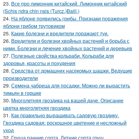
23.
Все про лимонник китайский. Лимонник китайский
(Schis ndra chin nsis (Turcz.)Baill.)
24.
На яблоне появились грибы. Признаки поражения
яблони грибом трутовиком
25.
Какие болезни и вредители поражают туи.
26.
Вредители и болезни хвойных растений и борьба с
ними. Болезни и лечение хвойных растений и деревьев
27.
Полезные свойства кольраби. Кольраби для
здоровья, красоты и похудения
28.
Средства от домашних насекомых шашки. Ведущие
производители
29.
Семена чабреца для посадки. Можно ли вырастить
тимьян в горшке
30.
Многолетняя гвоздика на вашей даче. Описание
цветка многолетняя гвоздика
31.
Как правильно выращивать садовую гвоздику.
Гвоздика садовая: роскошное цветение и несложный
уход
32.
Груша ранние сорта. Летние сорта груш