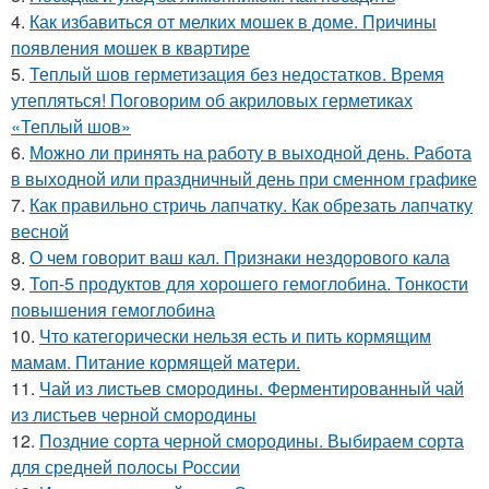
4.
Как избавиться от мелких мошек в доме. Причины
появления мошек в квартире
5.
Теплый шов герметизация без недостатков. Время
утепляться! Поговорим об акриловых герметиках
«Теплый шов»
6.
Можно ли принять на работу в выходной день. Работа
в выходной или праздничный день при сменном графике
7.
Как правильно стричь лапчатку. Как обрезать лапчатку
весной
8.
О чем говорит ваш кал. Признаки нездорового кала
9.
Топ-5 продуктов для хорошего гемоглобина. Тонкости
повышения гемоглобина
10.
Что категорически нельзя есть и пить кормящим
мамам. Питание кормящей матери.
11.
Чай из листьев смородины. Ферментированный чай
из листьев черной смородины
12.
Поздние сорта черной смородины. Выбираем сорта
для средней полосы России