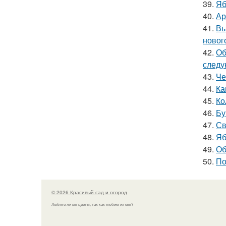
39.
Яб
40.
Ар
41.
Вы
новог
42.
Об
следу
43.
Че
44.
Ка
45.
Ко
46.
Бу
47.
Св
48.
Яб
49.
Об
50.
По
© 2026 Красивый сад и огород
Любите ли вы цветы, так как любим их мы?