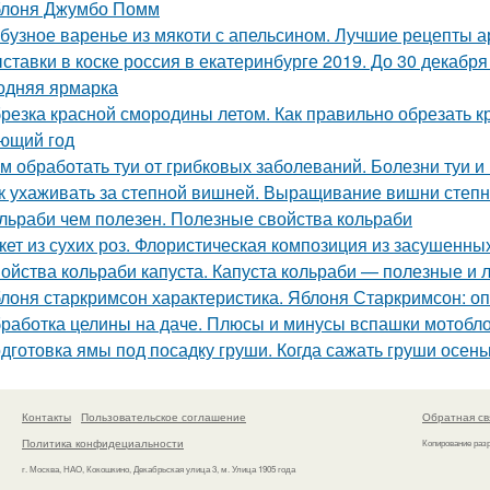
лоня Джумбо Помм
бузное варенье из мякоти с апельсином. Лучшие рецепты 
ставки в коске россия в екатеринбурге 2019. До 30 декабр
одняя ярмарка
резка красной смородины летом. Как правильно обрезать 
ющий год
м обработать туи от грибковых заболеваний. Болезни туи и
к ухаживать за степной вишней. Выращивание вишни степн
льраби чем полезен. Полезные свойства кольраби
кет из сухих роз. Флористическая композиция из засушенны
ойства кольраби капуста. Капуста кольраби — полезные и 
лоня старкримсон характеристика. Яблоня Старкримсон: оп
работка целины на даче. Плюсы и минусы вспашки мотобл
дготовка ямы под посадку груши. Когда сажать груши осен
Контакты
Пользовательское соглашение
Обратная св
Политика конфидециальности
Копирование раз
г. Москва, НАО, Кокошкино, Декабрьская улица 3, м. Улица 1905 года