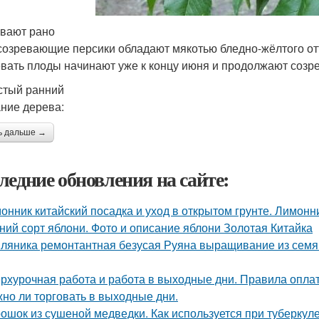
вают рано
созревающие персики обладают мякотью бледно-жёлтого от
вать плоды начинают уже к концу июня и продолжают созре
тый ранний
ние дерева:
ь дальше →
ледние обновления на сайте:
онник китайский посадка и уход в открытом грунте. Лимон
ний сорт яблони. Фото и описание яблони Золотая Китайка
ляника ремонтантная безусая Руяна выращивание из семян
рхурочная работа и работа в выходные дни. Правила опл
но ли торговать в выходные дни.
ошок из сушеной медведки. Как используется при туберкул