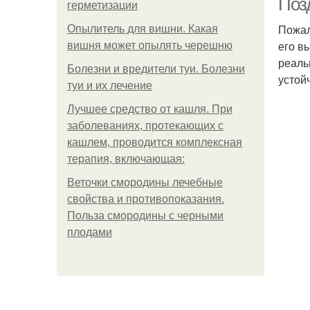
Поз
герметизации
Пожал
Опылитель для вишни. Какая
его в
вишня может опылять черешню
реаль
Болезни и вредители туи. Болезни
устой
туи и их лечение
Лучшее средство от кашля. При
заболеваниях, протекающих с
кашлем, проводится комплексная
терапия, включающая:
Веточки смородины лечебные
свойства и противопоказания.
Польза смородины с черными
плодами