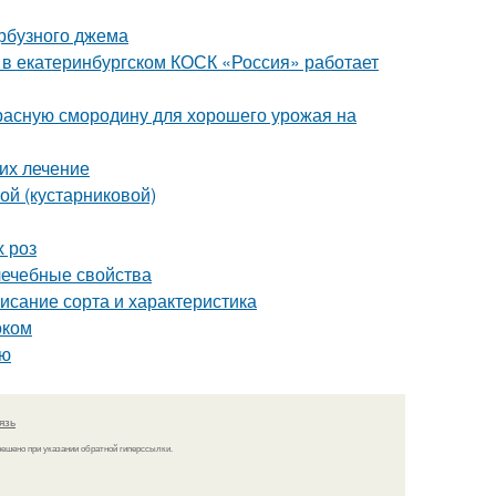
арбузного джема
я в екатеринбургском КОСК «Россия» работает
красную смородину для хорошего урожая на
 их лечение
ой (кустарниковой)
х роз
лечебные свойства
исание сорта и характеристика
оком
ью
язь
решено при указании обратной гиперссылки.