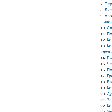
7.
Пер
8.
Лис
9.
Аро
шипов
10.
Са
11.
По
12.
Ко
13.
Ка
вдохн
14.
Рж
15.
Че
16.
По
17.
Гр
18.
Ва
19.
Ка
20.
Ду
21.
За
22.
Ко
23.
Ух