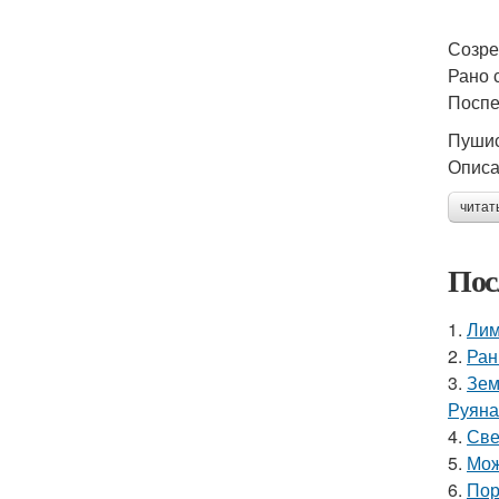
Созре
Рано 
Поспе
Пушис
Описа
читат
Пос
1.
Лим
2.
Ран
3.
Зем
Руяна
4.
Све
5.
Мож
6.
Пор