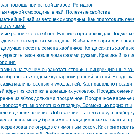
вая помощь при острой диарее. Регидрон
тья черной смородины в чай. Полезные свойства
матнейший чай из веточек смородины. Как приготовить леч
ника зимой
мые ранние сорта яблок. Ранние сорта яблок для Подмоск
здние сорта черной смородины. Выбираем сорта для сред
гда лучше посеять семена хвойников. Когда сажать хвойные
к украсить газон возле дома своими руками. Красивый пал
овения
авчина на туе чем обработать строби. Неинфекционные за
м обработать ягодные кустарники ранней весной. Бордоска
садка малины осенью и уход за ней. Как правильно посади
ейпфрут из косточки в домашних условиях. Посадка семени
ренье из яблок дольками прозрачное. Прозрачное варенье 
к пересадить многолетнюю гвоздику. Возможные варианты
пло в дереве лечение. Добавление статьи в новую подборк
делка швов между бревнами – традиционные варианты гер
нсервирование огурцов с лимонным соком. Как приготовить
од за садом весной. Добавление статьи в новую подборку