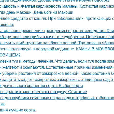
рчавость и Желтая карликовость малины. Кустистая карлик
гда день Макоши. День богини Макоши
чшее средство от кашля. При заболеваниях, протекающих с
ающая:
авильное применение триходермы в растениеводстве. Оп
иб трутовик или грибы в качестве удобрения. Полезные сво
к лечить гриб трутовик на яблоне весной. Трутовик на яблон
рень подсолнуха в народной медицине. КАМНИ В МОЧЕ
РОВИЩЕМ?
лезни туи и методы лечения. Что делать, если туя после зи
и желтеют и осыпаются. Естественные причины изменения 
к уберечь растения от заморозков весной. Какие растения 
к защитить сад от возвратных заморозков. Защищаем сад 
к длительного хранения сорта. Выбор сорта
к вырастить многолетнюю гвоздику. Описание
садка клубники семенами на рассаду в торфяных таблетка
тки
шня лучшие сорта.