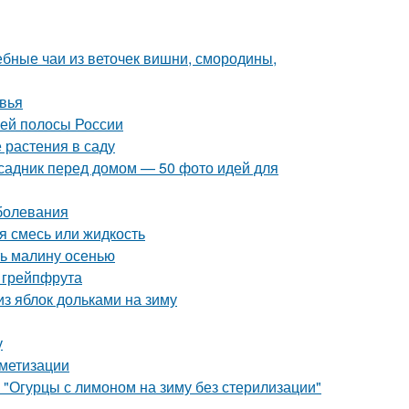
ебные чаи из веточек вишни, смородины,
овья
ней полосы России
 растения в саду
исадник перед домом — 50 фото идей для
болевания
я смесь или жидкость
ть малину осенью
 грейпфрута
из яблок дольками на зиму
у
метизации
 "Огурцы с лимоном на зиму без стерилизации"