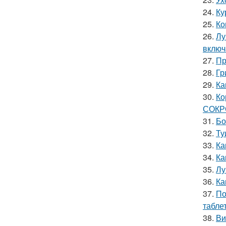
24.
Ку
25.
Ко
26.
Лу
включ
27.
Пр
28.
Гр
29.
Ка
30.
Ко
СОК
31.
Бо
32.
Ту
33.
Ка
34.
Ка
35.
Лу
36.
Ка
37.
По
табле
38.
Ви