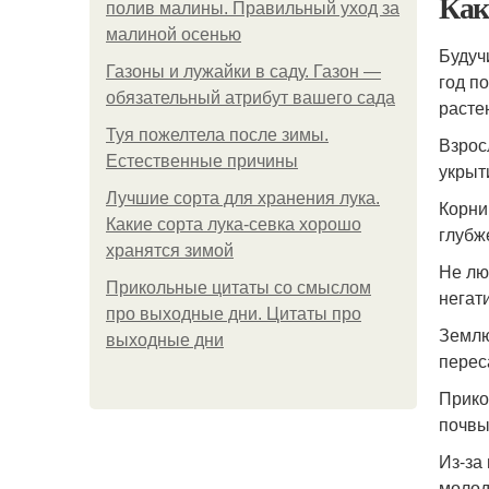
Как
полив малины. Правильный уход за
малиной осенью
Будуч
Газоны и лужайки в саду. Газон —
год п
обязательный атрибут вашего сада
расте
Туя пожелтела после зимы.
Взрос
Естественные причины
укрыт
Лучшие сорта для хранения лука.
Корни
Какие сорта лука-севка хорошо
глубж
хранятся зимой
Не лю
Прикольные цитаты со смыслом
негат
про выходные дни. Цитаты про
Землю
выходные дни
перес
Прико
почвы
Из-за
молод