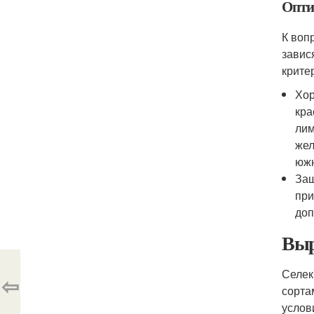
Опти
К воп
завис
крите
Хор
кра
лим
жел
южн
Защ
при
доп
Выр
Селек
⇦
сорта
услов