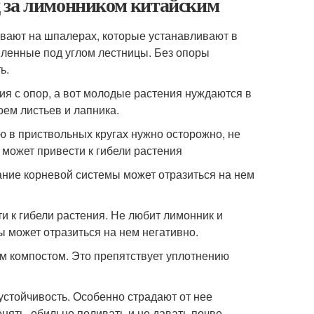
д за лимонником китайским
ивают на шпалерах, которые устанавливают в
вленные под углом лестницы. Без опоры
ь.
ия с опор, а вот молодые растения нуждаются в
ем листьев и лапника.
 в приствольных кругах нужно осторожно, не
 может привести к гибели растения
ание корневой системы может отразиться на нем
и к гибели растения. Не любит лимонник и
 может отразиться на нем негативно.
м компостом. Это препятствует уплотнению
устойчивость. Особенно страдают от нее
нять, обильно поливать и не давать почве