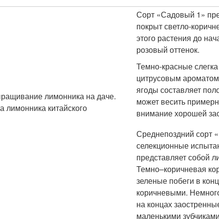
Сорт «Садовый 1» пре
покрыт светло-коричн
этого растения до на
розовый оттенок.
Темно-красные слегка
цитрусовым ароматом
ягоды составляет поло
может весить примерн
внимание хорошей зас
Среднепоздний сорт «В
селекционные испытан
представляет собой ли
Темно–коричневая кор
зеленые побеги в конц
коричневыми. Немного
на концах заостренные
маленькими зубчиками