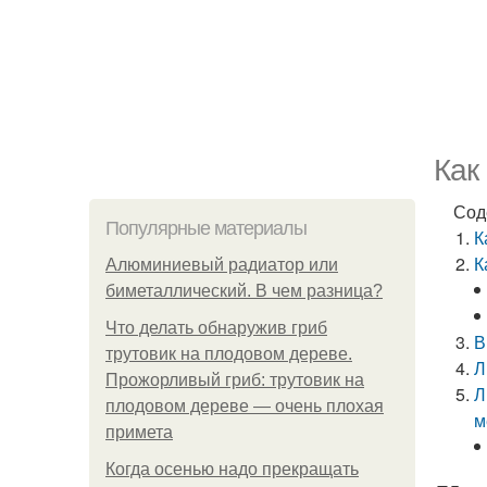
Как
Сод
Популярные материалы
К
К
Алюминиевый радиатор или
биметаллический. В чем разница?
Что делать обнаружив гриб
В
трутовик на плодовом дереве.
Л
Прожорливый гриб: трутовик на
Л
плодовом дереве — очень плохая
м
примета
Когда осенью надо прекращать