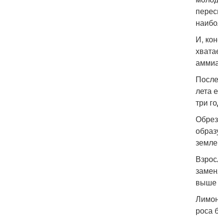
перес
наибо
И, ко
хвата
аммиа
После
лета 
три г
Обрез
образ
земле
Взрос
замен
выше 
Лимон
роса 