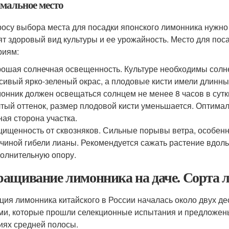
мальное место
росу выбора места для посадки японского лимонника нужно п
ят здоровый вид культуры и ее урожайность. Место для по
риям:
ошая солнечная освещенность. Культуре необходимы солнеч
сивый ярко-зеленый окрас, а плодовые кисти имели длинн
онник должен освещаться солнцем не менее 8 часов в сутк
тый оттенок, размер плодовой кисти уменьшается. Оптима
ая сторона участка.
ищенность от сквозняков. Сильные порывы ветра, особенно
чиной гибели лианы. Рекомендуется сажать растение вдоль 
олнительную опору.
ащивание лимонника на даче. Сорта 
ция лимонника китайского в России началась около двух де
ми, которые прошли селекционные испытания и предложены
иях средней полосы.