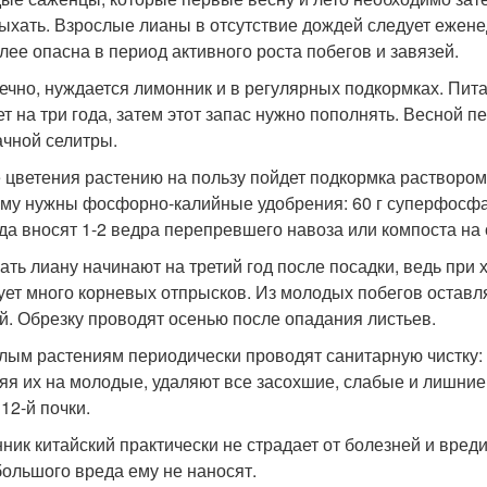
ыхать. Взрослые лианы в отсутствие дождей следует ежене
лее опасна в период активного роста побегов и завязей.
нечно, нуждается лимонник и в регулярных подкормках. Пи
ет на три года, затем этот запас нужно пополнять. Весной п
чной селитры.
 цветения растению на пользу пойдет подкормка раствором н
ему нужны фосфорно-калийные удобрения: 60 г суперфосфата
ода вносят 1-2 ведра перепревшего навоза или компоста на 
ать лиану начинают на третий год после посадки, ведь при 
ует много корневых отпрысков. Из молодых побегов оставл
й. Обрезку проводят осенью после опадания листьев.
лым растениям периодически проводят санитарную чистку
яя их на молодые, удаляют все засохшие, слабые и лишние 
12-й почки.
ник китайский практически не страдает от болезней и вреди
большого вреда ему не наносят.