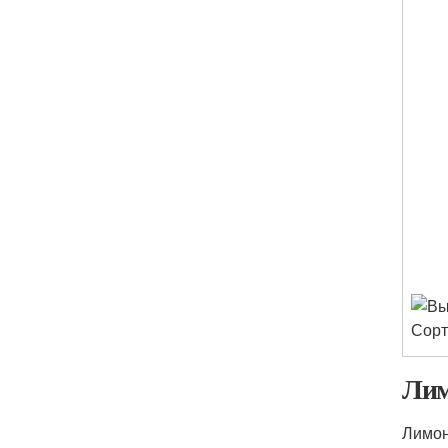
Лим
Лимон