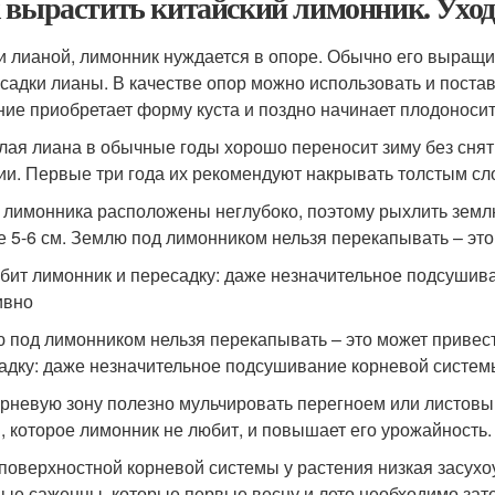
 вырастить китайский лимонник. Ухо
и лианой, лимонник нуждается в опоре. Обычно его выращ
осадки лианы. В качестве опор можно использовать и поста
ние приобретает форму куста и поздно начинает плодоносит
лая лиана в обычные годы хорошо переносит зиму без снят
ии. Первые три года их рекомендуют накрывать толстым сло
 лимонника расположены неглубоко, поэтому рыхлить землю
е 5-6 см. Землю под лимонником нельзя перекапывать – это
бит лимонник и пересадку: даже незначительное подсушив
ивно
 под лимонником нельзя перекапывать – это может привест
адку: даже незначительное подсушивание корневой системы
рневую зону полезно мульчировать перегноем или листовы
, которое лимонник не любит, и повышает его урожайность.
 поверхностной корневой системы у растения низкая засухо
ые саженцы, которые первые весну и лето необходимо зате