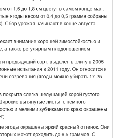
м от 1,6 до 1,8 см цветут в самом конце мая.
тые ягоды весом от 0,4 до 0,5 грамма собраны
к). Сбор урожая начинают в конце августа —
екает внимание хорошей зимостойкостью и
хе, а также регулярным плодоношением
 и предыдущий сорт, выделен в элиту в 2005
ионные испытания в 2011 году. Он относится к
ени созревания (ягоды можно убирать 17-25
в покрыта слегка шелушащей корой густого
 Широкие вытянутые листья с немного
остью и мелкими зубчиками по краю окрашены
т;
ые ягоды окрашены яркий красный оттенок. Они
которых может доходить до 6,5 граммов. С