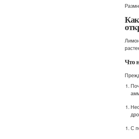
Размн
Как
отк
Лимон
расте
Что 
Прежд
Поч
амм
Нео
дро
С п