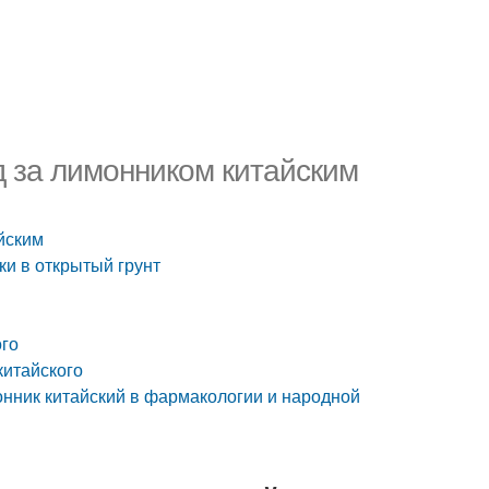
д за лимонником китайским
йским
ки в открытый грунт
ого
китайского
нник китайский в фармакологии и народной