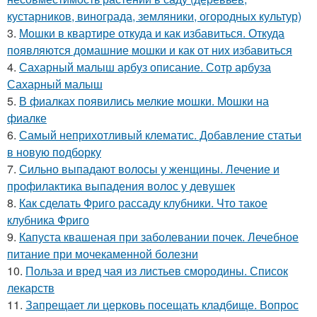
кустарников, винограда, земляники, огородных культур)
3.
Мошки в квартире откуда и как избавиться. Откуда
появляются домашние мошки и как от них избавиться
4.
Сахарный малыш арбуз описание. Сотр арбуза
Сахарный малыш
5.
В фиалках появились мелкие мошки. Мошки на
фиалке
6.
Самый неприхотливый клематис. Добавление статьи
в новую подборку
7.
Сильно выпадают волосы у женщины. Лечение и
профилактика выпадения волос у девушек
8.
Как сделать Фриго рассаду клубники. Что такое
клубника Фриго
9.
Капуста квашеная при заболевании почек. Лечебное
питание при мочекаменной болезни
10.
Польза и вред чая из листьев смородины. Список
лекарств
11.
Запрещает ли церковь посещать кладбище. Вопрос