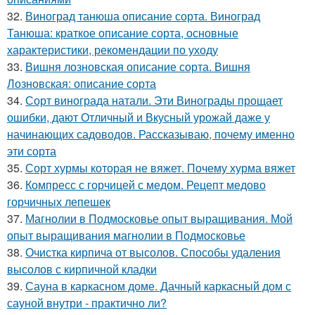
32.
Виноград танюша описание сорта. Виноград
Танюша: краткое описание сорта, основные
характеристики, рекомендации по уходу
33.
Вишня лозновская описание сорта. Вишня
Лозновская: описание сорта
34.
Сорт винограда натали. Эти Винограды прощает
ошибки, дают Отличный и Вкусный урожай даже у
начинающих садоводов. Рассказываю, почему именно
эти сорта
35.
Сорт хурмы которая не вяжет. Почему хурма вяжет
36.
Компресс с горчицей с медом. Рецепт медово
горчичных лепешек
37.
Магнолии в Подмосковье опыт выращивания. Мой
опыт выращивания магнолии в Подмосковье
38.
Очистка кирпича от высолов. Способы удаления
высолов с кирпичной кладки
39.
Сауна в каркасном доме. Дачный каркасный дом с
сауной внутри - практично ли?