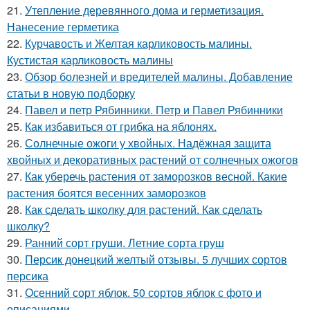
21.
Утепление деревянного дома и герметизация.
Нанесение герметика
22.
Курчавость и Желтая карликовость малины.
Кустистая карликовость малины
23.
Обзор болезней и вредителей малины. Добавление
статьи в новую подборку
24.
Павел и петр Рябинники. Петр и Павел Рябинники
25.
Как избавиться от грибка на яблонях.
26.
Солнечные ожоги у хвойных. Надёжная защита
хвойных и декоративных растений от солнечных ожогов
27.
Как уберечь растения от заморозков весной. Какие
растения боятся весенних заморозков
28.
Как сделать школку для растений. Как сделать
школку?
29.
Ранний сорт груши. Летние сорта груш
30.
Персик донецкий желтый отзывы. 5 лучших сортов
персика
31.
Осенний сорт яблок. 50 сортов яблок с фото и
описаниями