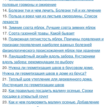
половые гормоны и ожирение
14.
Болезни туи и чем лечить. Болезни туй и их лечение
15.
Польза и вред чая из листьев смородины. Список
лекарств
16.
Зимние сорта яблок. Лучшие сорта зимних яблок
17.
Сорта газонной травы. Какой бывает
18.
Подкожная пятнистость яблок. Причины появления и
признаки проявления наиболее важных болезней
физиологического происхождения яблок при хранении
19.
Ландшафтный дизайн вдоль забора. Кустарники
вдоль забора: рекомендации по выбору
20.
Нужна ли герметизация швов в брусовом доме.
Нужна ли герметизация швов в доме из бруса?
21.
Теплый шов утепление для деревянного дома.
Инструкция по герметизации швов
22.
Как правильно посадить малину осенью. Сроки
посадки в открытый грунт
23.
Как и чем подкормить малину осенью. Добавление