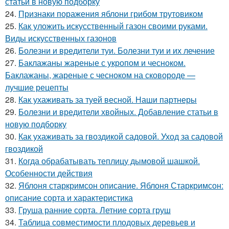
статьи в новую подборку
24.
Признаки поражения яблони грибом трутовиком
25.
Как уложить искусственный газон своими руками.
Виды искусственных газонов
26.
Болезни и вредители туи. Болезни туи и их лечение
27.
Баклажаны жареные с укропом и чесноком.
Баклажаны, жареные с чесноком на сковороде —
лучшие рецепты
28.
Как ухаживать за туей весной. Наши партнеры
29.
Болезни и вредители хвойных. Добавление статьи в
новую подборку
30.
Как ухаживать за гвоздикой садовой. Уход за садовой
гвоздикой
31.
Когда обрабатывать теплицу дымовой шашкой.
Особенности действия
32.
Яблоня старкримсон описание. Яблоня Старкримсон:
описание сорта и характеристика
33.
Груша ранние сорта. Летние сорта груш
34.
Таблица совместимости плодовых деревьев и