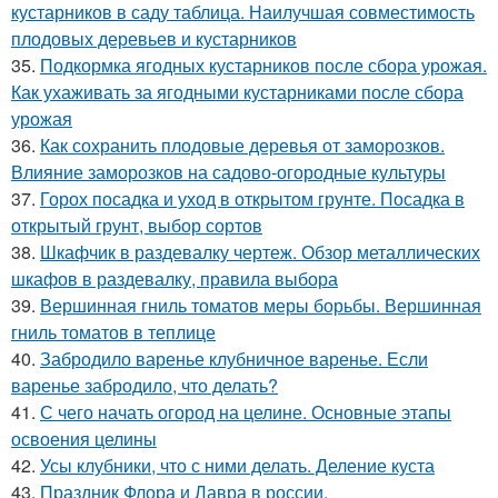
кустарников в саду таблица. Наилучшая совместимость
плодовых деревьев и кустарников
35.
Подкормка ягодных кустарников после сбора урожая.
Как ухаживать за ягодными кустарниками после сбора
урожая
36.
Как сохранить плодовые деревья от заморозков.
Влияние заморозков на садово-огородные культуры
37.
Горох посадка и уход в открытом грунте. Посадка в
открытый грунт, выбор сортов
38.
Шкафчик в раздевалку чертеж. Обзор металлических
шкафов в раздевалку, правила выбора
39.
Вершинная гниль томатов меры борьбы. Вершинная
гниль томатов в теплице
40.
Забродило варенье клубничное варенье. Если
варенье забродило, что делать?
41.
С чего начать огород на целине. Основные этапы
освоения целины
42.
Усы клубники, что с ними делать. Деление куста
43.
Праздник Флора и Лавра в россии.