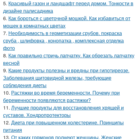
5.
Красивый газон и ландшафт перед домом. Тонкости в
дизайне палисадника
6.
Как бороться с цветочной мошкой. Как избавиться от
мошек в комнатных цветах
7.
Необходимость в герметизации срубов. покраска
сруба , шлифовка , конопатка , комплексная отделка
фото
8.
Как правильно стричь лапчатку. Как обрезать лапчатку
весной
9.
Какие продукты полезны и вредны при гипотиреозе.
Заболевания щитовидной железы, требующие
соблюдения диеты
10.
Растяжки во время беременности. Почему при
беременности появляются растяжки?
11.
Лучшие продукты для восстановления хрящей и
суставов. Хондропротекторы
12.
Диета при повышенном холестерине. Принципы
питания
13.
От каких гормонов полнеют женщины. Женские