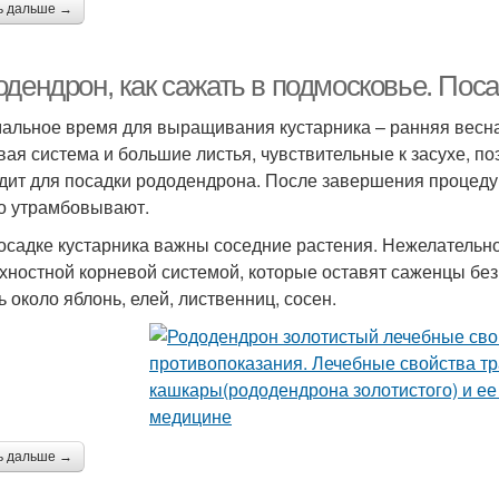
ь дальше →
одендрон, как сажать в подмосковье. Пос
альное время для выращивания кустарника – ранняя весна 
вая система и большие листья, чувствительные к засухе, п
дит для посадки рододендрона. После завершения процеду
о утрамбовывают.
осадке кустарника важны соседние растения. Нежелательн
хностной корневой системой, которые оставят саженцы бе
ь около яблонь, елей, лиственниц, сосен.
ь дальше →