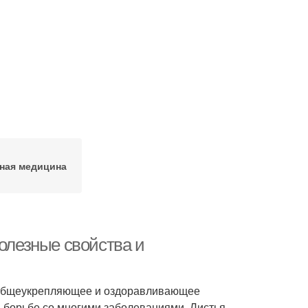
ная медицина
Полезные свойства и
м общеукрепляющее и оздоравливающее
в борьбе со многими заболеваниями. Листья