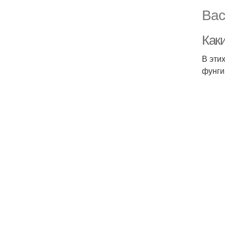
Вас
Как
В эти
фунги