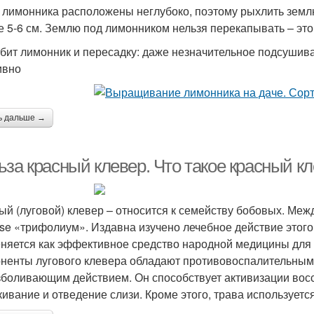
 лимонника расположены неглубоко, поэтому рыхлить землю
е 5-6 см. Землю под лимонником нельзя перекапывать – это
бит лимонник и пересадку: даже незначительное подсушив
ивно
ь дальше →
ьза красный клевер. Что такое красный к
ый (луговой) клевер – относится к семейству бобовых. Межд
nse «трифолиум». Издавна изучено лечебное действие этого
няется как эффективное средство народной медицины для 
ненты лугового клевера обладают противовоспалительным
зболивающим действием. Он способствует активизации вос
кивание и отведение слизи. Кроме этого, трава использует