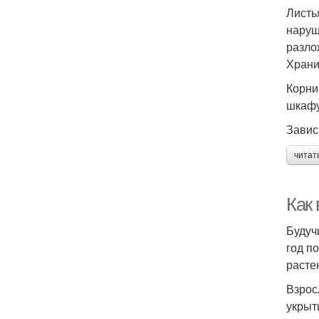
Листь
наруш
разло
Храни
Корни
шкафу
Завис
читат
Как
Будуч
год п
расте
Взрос
укрыт