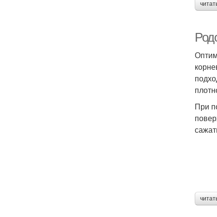
читат
Род
Оптим
корне
подхо
плотн
При п
повер
сажат
читат