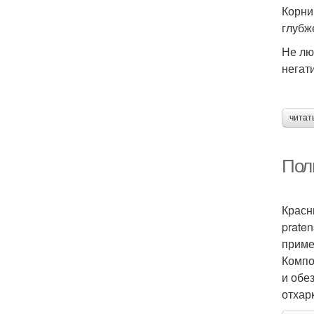
Корни
глубж
Не лю
негат
читат
Пол
Красн
prate
приме
Компо
и обе
отхар