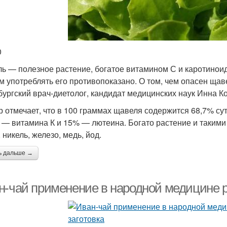
0
ь — полезное растение, богатое витамином С и каротиноид
м употреблять его противопоказано. О том, чем опасен щав
бургский врач-диетолог, кандидат медицинских наук Инна К
р отмечает, что в 100 граммах щавеля содержится 68,7% с
 — витамина К и 15% — лютеина. Богато растение и такими
 никель, железо, медь, йод.
ь дальше →
н-чай применение в народной медицине р