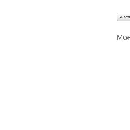
читат
Мож