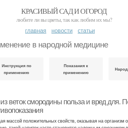
КРАСИВЫЙ САД И ОГОРОД
любите ли вы цветы, так как любим их мы?
главная
новости
статьи
менение в народной медицине
Инструкция по
Показания к
Народ
применению
применению
 из веток смородины польза и вред для. 
тивопоказания
ая массой положительных свойств, оказывая на организ
вие, такой напиток часто становится надежным союзником 