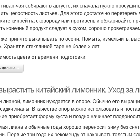
я иван-чая собирают в августе, их сначала нужно просушит
ить целостность листьев. Для этого достаточно перетерет
жите кипрей на сковороду или противень и обжаривайте при
ть конечный продукт следует в сухом, хорошо проветриваем
 же принято выкапывать по осени. Помыть, измельчить, выс
. Хранят в стеклянной таре не более 3 лет.
имость цвета от времени подготовки:
ь дальше →
 вырастить китайский лимонник. Уход за 
и лианой, лимонник нуждается в опоре. Обычно его выращ
осадки лианы. В качестве опор можно использовать и поста
ние приобретает форму куста и поздно начинает плодоносит
лая лиана в обычные годы хорошо переносит зиму без снят
ии. Первые три года их рекомендуют накрывать толстым сло