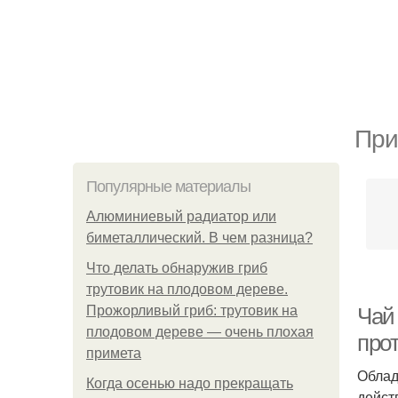
При
Популярные материалы
Алюминиевый радиатор или
биметаллический. В чем разница?
Что делать обнаружив гриб
трутовик на плодовом дереве.
Прожорливый гриб: трутовик на
Чай
плодовом дереве — очень плохая
про
примета
Облад
Когда осенью надо прекращать
дейст