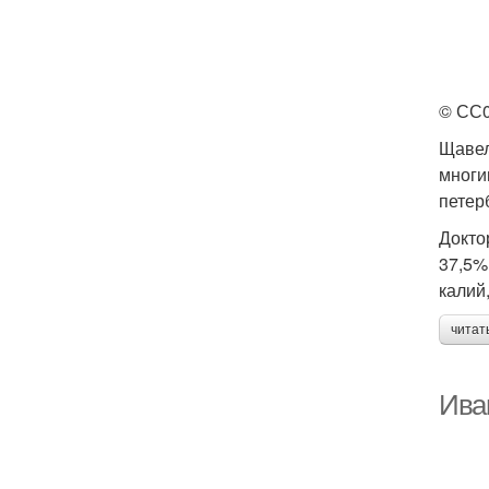
© СС
Щавел
многи
петер
Докто
37,5%
калий,
читат
Ива