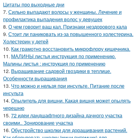
Цитаты про выходные дни
7.
Сильно выпадают волосы у женщины. Лечение и
профилактика выпадения волос у девушек
8.
О чем говорит ваш кал. Признаки нездорового кала
9.
Стоит ли паниковать из-за повышенного холестерина.
Холестерин у детей
10.
Как грамотно восстановить микрофлору кишечника.
11.
МАЛИНЫ листья инструкция по применению.
Малины листья : инструкция по применению
12.
Выращивание садовой гвоздики в теплице.
Особенности выращивания
13.
Что можно и нельзя при инсульте. Питание после
инсульта
14.
Опылитель для вишни. Какая вишня может опылять
черешню
15.
72 идеи ландшафтного дизайна дачного участка
своими.. Зонирование участка
16.
Обустройство школки для доращивания растений.
Как оборудовать школку (мини питомник) для