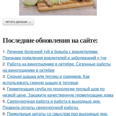
читать дальше →
Последние обновления на сайте:
1.
Лечение болезней туй и борьба с вредителями.
Признаки появления вредителей и заболеваний у туи
2.
Работа на винограднике в октябре. Сезонные работы
на винограднике в октябре
3.
Серная шашка для теплиц и парников. Как
использовать серную шашку в теплице
4.
Герметизация сруба по технологии теплый шов по
низкой цене. Закажите качественную герметизацию дома
5.
Сверхурочная работа и работа в выходные дни.
Правила оплаты сверхурочной работы
6.
Прикольные цитаты со смыслом про выходные дни.