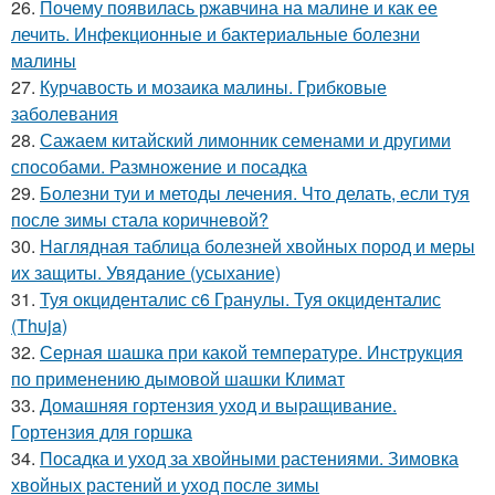
26.
Почему появилась ржавчина на малине и как ее
лечить. Инфекционные и бактериальные болезни
малины
27.
Курчавость и мозаика малины. Грибковые
заболевания
28.
Сажаем китайский лимонник семенами и другими
способами. Размножение и посадка
29.
Болезни туи и методы лечения. Что делать, если туя
после зимы стала коричневой?
30.
Наглядная таблица болезней хвойных пород и меры
их защиты. Увядание (усыхание)
31.
Туя окциденталис с6 Гранулы. Туя окциденталис
(Thuja)
32.
Серная шашка при какой температуре. Инструкция
по применению дымовой шашки Климат
33.
Домашняя гортензия уход и выращивание.
Гортензия для горшка
34.
Посадка и уход за хвойными растениями. Зимовка
хвойных растений и уход после зимы