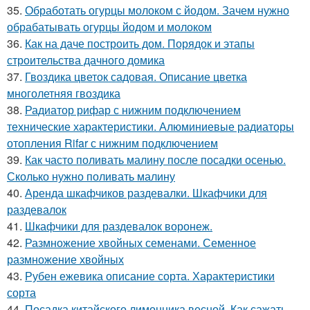
35.
Обработать огурцы молоком с йодом. Зачем нужно
обрабатывать огурцы йодом и молоком
36.
Как на даче построить дом. Порядок и этапы
строительства дачного домика
37.
Гвоздика цветок садовая. Описание цветка
многолетняя гвоздика
38.
Радиатор рифар с нижним подключением
технические характеристики. Алюминиевые радиаторы
отопления Rifar с нижним подключением
39.
Как часто поливать малину после посадки осенью.
Сколько нужно поливать малину
40.
Аренда шкафчиков раздевалки. Шкафчики для
раздевалок
41.
Шкафчики для раздевалок воронеж.
42.
Размножение хвойных семенами. Семенное
размножение хвойных
43.
Рубен ежевика описание сорта. Характеристики
сорта
44.
Посадка китайского лимонника весной. Как сажать