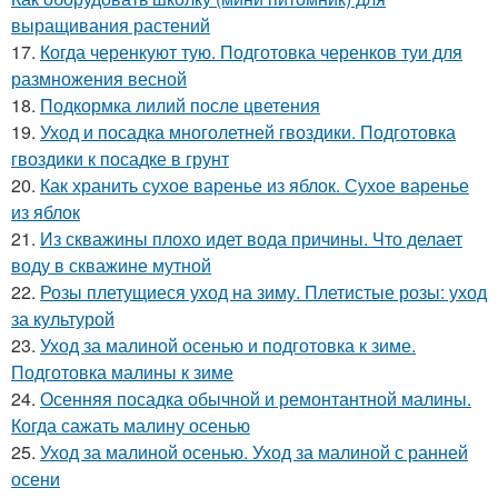
выращивания растений
17.
Когда черенкуют тую. Подготовка черенков туи для
размножения весной
18.
Подкормка лилий после цветения
19.
Уход и посадка многолетней гвоздики. Подготовка
гвоздики к посадке в грунт
20.
Как хранить сухое варенье из яблок. Сухое варенье
из яблок
21.
Из скважины плохо идет вода причины. Что делает
воду в скважине мутной
22.
Розы плетущиеся уход на зиму. Плетистые розы: уход
за культурой
23.
Уход за малиной осенью и подготовка к зиме.
Подготовка малины к зиме
24.
Осенняя посадка обычной и ремонтантной малины.
Когда сажать малину осенью
25.
Уход за малиной осенью. Уход за малиной с ранней
осени