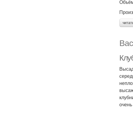
Объём
Произ
читат
Вас
Клу
Высад
серед
непло
высаж
клубн
очень 