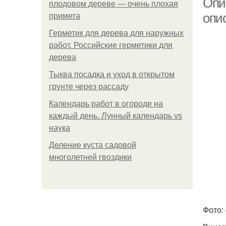
Опи
плодовом дереве — очень плохая
опис
примета
Герметик для дерева для наружных
работ. Российские герметики для
дерева
Тыква посадка и уход в открытом
грунте через рассаду
Календарь работ в огороде на
каждый день. Лунный календарь vs
наука
Деление куста садовой
многолетней гвоздики
Фото: 