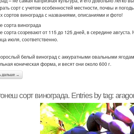
рад – не самая капризная культура, и его довольно легко в
рать сорт с учетом особенностей местности, почвы и погод
х сортов винограда с названиями, описаниями и фото!
е сорта винограда
е сорта созревают от 115 до 125 дней, в середине августа. 
онца июля, соответственно.
орослый белый виноград с аккуратными овальными ягодами
льная коническая форма, и весят они около 600 г.
ь дальше →
онеш сорт винограда. Entries by tag: arag