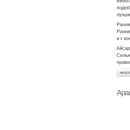
Виног
подоб
лучши
Ранни
Ранни
и с к
Айсар
Сильн
прави
читат
Араг