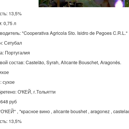
сть: 13,5%
: 0,75 л
одитель: "Cooperativa Agricola Sto. Isidro de Pegoes C.R.L."
н: Сетубал
а: Португалия
ой состав: Castelão, Syrah, Alicante Bouschet, Aragonês.
тихое
: сухое
ретено: О'КЕЙ, г.Тольятти
 648 руб
"О'КЕЙ" , *красное вино , alicante boushet , aragonez , castel
сть: 13,5%