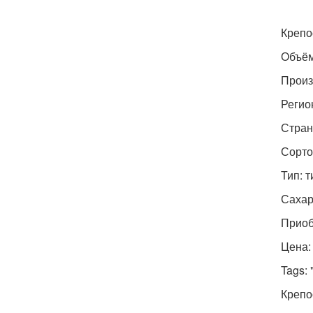
Крепо
Объём
Произв
Регио
Стран
Сортов
Тип: 
Сахар
Приоб
Цена:
Tags: 
Крепо