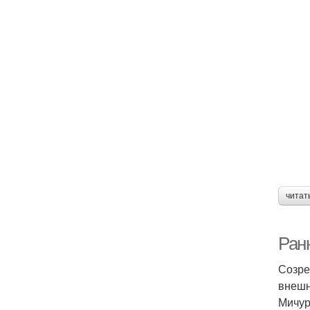
читат
Ран
Созре
внешн
Мичур