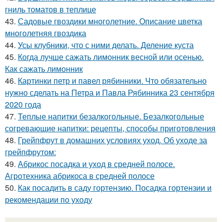
гниль томатов в теплице
43.
Садовые гвоздики многолетние. Описание цветка
многолетняя гвоздика
44.
Усы клубники, что с ними делать. Деление куста
45.
Когда лучше сажать лимонник весной или осенью.
Как сажать лимонник
46.
Картинки петр и павел рябинники. Что обязательно
нужно сделать на Петра и Павла Рябинника 23 сентября
2020 года
47.
Теплые напитки безалкогольные. Безалкогольные
согревающие напитки: рецепты, способы приготовления
48.
Грейпфрут в домашних условиях уход. Об уходе за
грейпфрутом:
49.
Абрикос посадка и уход в средней полосе.
Агротехника абрикоса в средней полосе
50.
Как посадить в саду гортензию. Посадка гортензии и
рекомендации по уходу