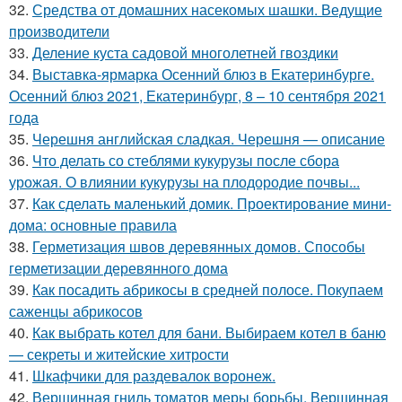
32.
Средства от домашних насекомых шашки. Ведущие
производители
33.
Деление куста садовой многолетней гвоздики
34.
Выставка-ярмарка Осенний блюз в Екатеринбурге.
Осенний блюз 2021, Екатеринбург, 8 – 10 сентября 2021
года
35.
Черешня английская сладкая. Черешня — описание
36.
Что делать со стеблями кукурузы после сбора
урожая. О влиянии кукурузы на плодородие почвы...
37.
Как сделать маленький домик. Проектирование мини-
дома: основные правила
38.
Герметизация швов деревянных домов. Способы
герметизации деревянного дома
39.
Как посадить абрикосы в средней полосе. Покупаем
саженцы абрикосов
40.
Как выбрать котел для бани. Выбираем котел в баню
— секреты и житейские хитрости
41.
Шкафчики для раздевалок воронеж.
42.
Вершинная гниль томатов меры борьбы. Вершинная