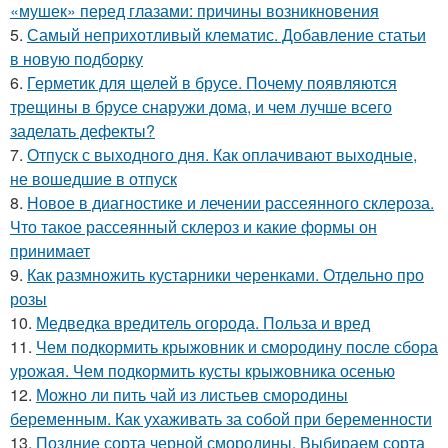
«мушек» перед глазами: причины возникновения
5.
Самый неприхотливый клематис. Добавление статьи
в новую подборку
6.
Герметик для щелей в брусе. Почему появляются
трещины в брусе снаружи дома, и чем лучше всего
заделать дефекты?
7.
Отпуск с выходного дня. Как оплачивают выходные,
не вошедшие в отпуск
8.
Новое в диагностике и лечении рассеянного склероза.
Что такое рассеянный склероз и какие формы он
принимает
9.
Как размножить кустарники черенками. Отдельно про
розы
10.
Медведка вредитель огорода. Польза и вред
11.
Чем подкормить крыжовник и смородину после сбора
урожая. Чем подкормить кусты крыжовника осенью
12.
Можно ли пить чай из листьев смородины
беременным. Как ухаживать за собой при беременности
13.
Поздние сорта черной смородины. Выбираем сорта