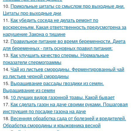
10.
Прикольные цитаты со смыслом про выходные дни.
Цитаты про выходные дни
11.
Как убедить соседа не делать ремонт по
воскресеньям. Какая ответственность предусмотрена за
нарушение Закона о тишине
12.
Правильное питание во время беременности. Диета
для беременных - пять основных правил питания:
13.
Как улучшить качество спермы. Нормальные
показатели спермограммы
14.
Чай из листьев смородины. Ферментированный чай
из листьев черной смородины
15.
Выращивание рассады гвоздики из семян.
Выращивание из семян
16.
10 лучших видов газонной травы. Какой бывает
17.
Как сделать газон на даче своими руками. Пошаговая
инструкция по посадке газона на даче
18.
Весенняя обработка сада от болезней и вредителей.
Обработка смородины и крыжовника весной