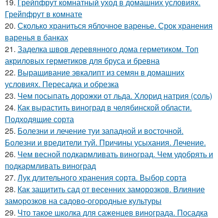
19.
Грейпфрут комнатный уход в домашних условиях.
Грейпфрут в комнате
20.
Сколько храниться яблочное варенье. Срок хранения
варенья в банках
21.
Заделка швов деревянного дома герметиком. Топ
акриловых герметиков для бруса и бревна
22.
Выращивание эвкалипт из семян в домашних
условиях. Пересадка и обрезка
23.
Чем посыпать дорожки от льда. Хлорид натрия (соль)
24.
Как вырастить виноград в челябинской области.
Подходящие сорта
25.
Болезни и лечение туи западной и восточной.
Болезни и вредители туй. Причины усыхания. Лечение.
26.
Чем весной подкармливать виноград. Чем удобрять и
подкармливать виноград
27.
Лук длительного хранения сорта. Выбор сорта
28.
Как защитить сад от весенних заморозков. Влияние
заморозков на садово-огородные культуры
29.
Что такое школка для саженцев винограда. Посадка