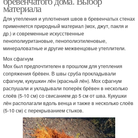
бревенчатого дома. Выбор
материала
Для утепления и уплотнения швов в бревенчатых стенах
применяется природный материал (мох, джут, пакля и
др.) и современные искусственные
пенополиуритановые, пенополиэтиленовые,
минераловатные и другие межвенцовые утеплители.
Мох сфагнум
Мох был предпочтителен в прошлом для утепления
сопряжения брёвен. В швы сруба прокладывали
сфагнум, кукушкин лён (красный лён). Мох сфагнум
распушали и укладывали поперёк брёвен в несколько
слоёв (5-10 см) со свисанием до 5 см от шва. Кукушки
лён располагали вдоль венца и также в несколько слоёв
(5-10 см) с перекрыванием стыков.