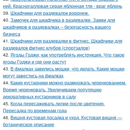
ней. Красногалловая серая яблонная тля - враг яблонь
39.
Шкафчики для раздевалок воронеж.
40.
Замочек для шкафчика в раздевалке. Замки для
шкафчиков в раздевалках – безопасность вашего
бизнеса
41.
Шкафчики для раздевалки в фитнес. Шкафчики для
раздевалок фитнес клубов (спортзалов)
42.
Ягоды Годжи, как употреблять инструкция. Что такое
ягоды Годжи и где они растут
43.
В фиалках завелись мошки, что делать. Какие мошки
могут завестись на фиалках
44.
Какие кустарники можно размножать черенкованием.
Время черенковать. Увеличиваем популяцию
декоративных кустарников в саду
45.
Когда пересаживать лилии после цветения.
Пересадка по временам года
46.
Вишня кустовая посадка и уход. Кустовая вишня —
ботаническое описание