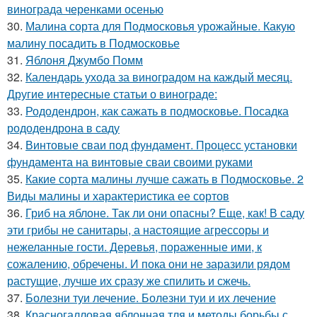
винограда черенками осенью
30.
Малина сорта для Подмосковья урожайные. Какую
малину посадить в Подмосковье
31.
Яблоня Джумбо Помм
32.
Календарь ухода за виноградом на каждый месяц.
Другие интересные статьи о винограде:
33.
Рододендрон, как сажать в подмосковье. Посадка
рододендрона в саду
34.
Винтовые сваи под фундамент. Процесс установки
фундамента на винтовые сваи своими руками
35.
Какие сорта малины лучше сажать в Подмосковье. 2
Виды малины и характеристика ее сортов
36.
Гриб на яблоне. Так ли они опасны? Еще, как! В саду
эти грибы не санитары, а настоящие агрессоры и
нежеланные гости. Деревья, пораженные ими, к
сожалению, обречены. И пока они не заразили рядом
растущие, лучше их сразу же спилить и сжечь.
37.
Болезни туи лечение. Болезни туи и их лечение
38.
Красногалловая яблонная тля и методы борьбы с