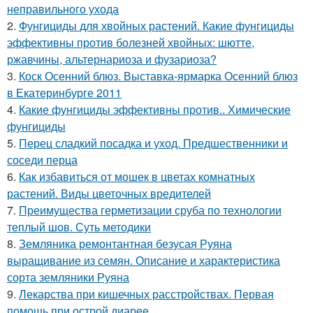
неправильного ухода
2.
Фунгициды для хвойных растений. Какие фунгициды
эффективны против болезней хвойных: шютте,
ржавчины, альтернариоза и фузариоза?
3.
Коск Осенний блюз. Выставка-ярмарка Осенний блюз
в Екатеринбурге 2011
4.
Какие фунгициды эффективны против.. Химические
фунгициды
5.
Перец сладкий посадка и уход. Предшественники и
соседи перца
6.
Как избавиться от мошек в цветах комнатных
растений. Виды цветочных вредителей
7.
Преимущества герметизации сруба по технологии
теплый шов. Суть методики
8.
Земляника ремонтантная безусая Руяна
выращивание из семян. Описание и характеристика
сорта земляники Руяна
9.
Лекарства при кишечных расстройствах. Первая
помощь при острой диарее