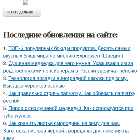
читать дальше →
Последние обновления на сайте:
1.
ТОП-5 популярных блюд и продуктов. Десять самых
вкусных блюд мира по мнению Expressen (Швеция)
2.
Сушеная медведка для чего нужна. Ухаживающим за
родственниками пенсионерам в России увеличат пенсию
3.
Технология посадки виноградной школки под зиму.
Высадка черенков осенью
4.
Как правильно стричь лапчатку. Как обрезать лапчатку
весной
5.
Порошок из сушеной медведки. Как используется при
туберкулезе
6.
Как хранить листья смородины на зиму для чая.
Заготовка листьев черной смородины для лечения на
зиму