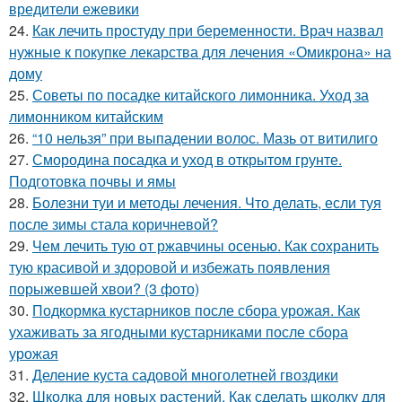
вредители ежевики
24.
Как лечить простуду при беременности. Врач назвал
нужные к покупке лекарства для лечения «Омикрона» на
дому
25.
Советы по посадке китайского лимонника. Уход за
лимонником китайским
26.
“10 нельзя” при выпадении волос. Мазь от витилиго
27.
Смородина посадка и уход в открытом грунте.
Подготовка почвы и ямы
28.
Болезни туи и методы лечения. Что делать, если туя
после зимы стала коричневой?
29.
Чем лечить тую от ржавчины осенью. Как сохранить
тую красивой и здоровой и избежать появления
порыжевшей хвои? (3 фото)
30.
Подкормка кустарников после сбора урожая. Как
ухаживать за ягодными кустарниками после сбора
урожая
31.
Деление куста садовой многолетней гвоздики
32.
Школка для новых растений. Как сделать школку для