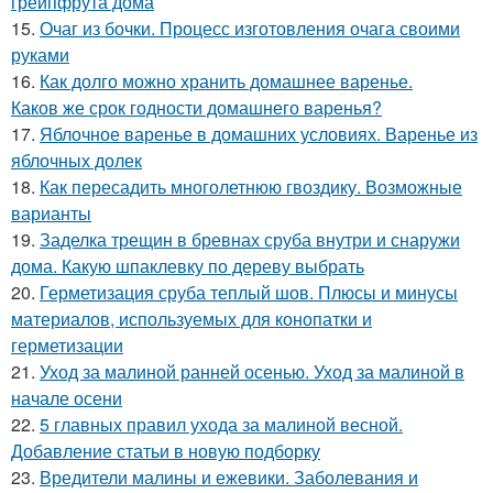
грейпфрута дома
15.
Очаг из бочки. Процесс изготовления очага своими
руками
16.
Как долго можно хранить домашнее варенье.
Каков же срок годности домашнего варенья?
17.
Яблочное варенье в домашних условиях. Варенье из
яблочных долек
18.
Как пересадить многолетнюю гвоздику. Возможные
варианты
19.
Заделка трещин в бревнах сруба внутри и снаружи
дома. Какую шпаклевку по дереву выбрать
20.
Герметизация сруба теплый шов. Плюсы и минусы
материалов, используемых для конопатки и
герметизации
21.
Уход за малиной ранней осенью. Уход за малиной в
начале осени
22.
5 главных правил ухода за малиной весной.
Добавление статьи в новую подборку
23.
Вредители малины и ежевики. Заболевания и