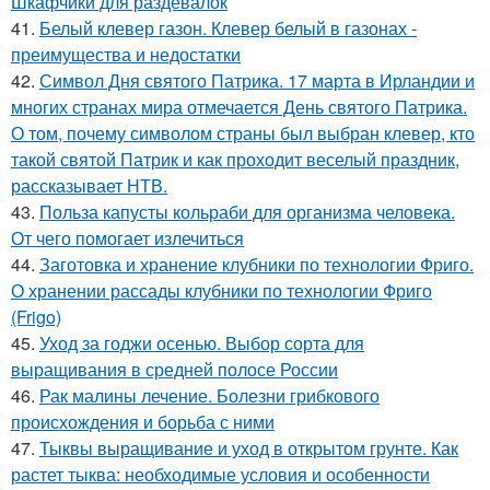
Шкафчики для раздевалок
41.
Белый клевер газон. Клевер белый в газонах -
преимущества и недостатки
42.
Символ Дня святого Патрика. 17 марта в Ирландии и
многих странах мира отмечается День святого Патрика.
О том, почему символом страны был выбран клевер, кто
такой святой Патрик и как проходит веселый праздник,
рассказывает НТВ.
43.
Польза капусты кольраби для организма человека.
От чего помогает излечиться
44.
Заготовка и хранение клубники по технологии Фриго.
О хранении рассады клубники по технологии Фриго
(Frigo)
45.
Уход за годжи осенью. Выбор сорта для
выращивания в средней полосе России
46.
Рак малины лечение. Болезни грибкового
происхождения и борьба с ними
47.
Тыквы выращивание и уход в открытом грунте. Как
растет тыква: необходимые условия и особенности