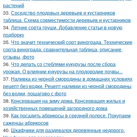
растений
33.
Соседство плодовых деревьев и кустарников
таблица. Схема совместимости деревьев и кустарников
34.
Летние сорта груши. Добавление статьи в новую
подборку
35.
Что значит технический сорт винограда. Технические
сорта винограда: сравнительная таблица, описание,
отзывы, фото
36.
Что делать со стеблями кукурузы после сбора
урожая. О влиянии кукурузы на плодородие почвы...
37.
Наливка из черной смородины в домашних условиях
рецепт без водки. Рецепт наливки из черной смородины
без водки, пошагово с фото
38.
Консервация на зиму дома. Консервация жилых и
хозяйственных помещений загородного дома
39.
Как посадить абрикосы в средней полосе. Покупаем
саженцы абрикосов
40.
Шкафчики для раздевалок деревянные недорого.