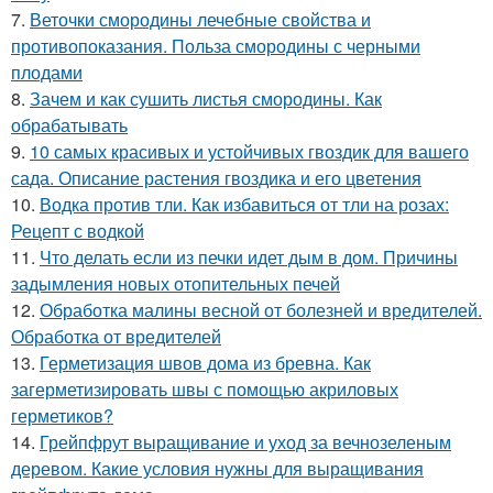
7.
Веточки смородины лечебные свойства и
противопоказания. Польза смородины с черными
плодами
8.
Зачем и как сушить листья смородины. Как
обрабатывать
9.
10 самых красивых и устойчивых гвоздик для вашего
сада. Описание растения гвоздика и его цветения
10.
Водка против тли. Как избавиться от тли на розах:
Рецепт с водкой
11.
Что делать если из печки идет дым в дом. Причины
задымления новых отопительных печей
12.
Обработка малины весной от болезней и вредителей.
Обработка от вредителей
13.
Герметизация швов дома из бревна. Как
загерметизировать швы с помощью акриловых
герметиков?
14.
Грейпфрут выращивание и уход за вечнозеленым
деревом. Какие условия нужны для выращивания