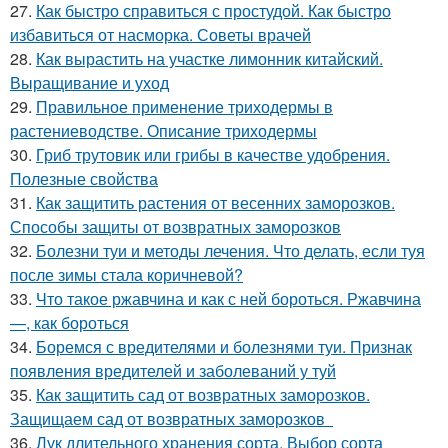
27.
Как быстро справиться с простудой. Как быстро
избавиться от насморка. Советы врачей
28.
Как вырастить на участке лимонник китайский.
Выращивание и уход
29.
Правильное применение триходермы в
растениеводстве. Описание триходермы
30.
Гриб трутовик или грибы в качестве удобрения.
Полезные свойства
31.
Как защитить растения от весенних заморозков.
Способы защиты от возвратных заморозков
32.
Болезни туи и методы лечения. Что делать, если туя
после зимы стала коричневой?
33.
Что такое ржавчина и как с ней бороться. Ржавчина
—, как бороться
34.
Боремся с вредителями и болезнями туи. Признак
появления вредителей и заболеваний у туй
35.
Как защитить сад от возвратных заморозков.
Защищаем сад от возвратных заморозков
36.
Лук длительного хранения сорта. Выбор сорта