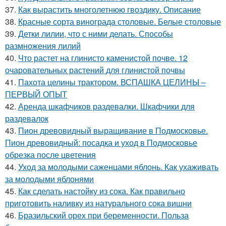
37.
Как вырастить многолетнюю гвоздику. Описание
38.
Красные сорта винограда столовые. Белые столовые
39.
Детки лилии, что с ними делать. Способы
размножения лилий
40.
Что растет на глинисто каменистой почве. 12
очаровательных растений для глинистой почвы
41.
Пахота целины трактором. ВСПАШКА ЦЕЛИНЫ –
ПЕРВЫЙ ОПЫТ
42.
Аренда шкафчиков раздевалки. Шкафчики для
раздевалок
43.
Пион древовидный выращивание в Подмосковье.
Пион древовидный: посадка и уход в Подмосковье
обрезка после цветения
44.
Уход за молодыми саженцами яблонь. Как ухаживать
за молодыми яблонями
45.
Как сделать настойку из сока. Как правильно
приготовить наливку из натурального сока вишни
46.
Бразильский орех при беременности. Польза