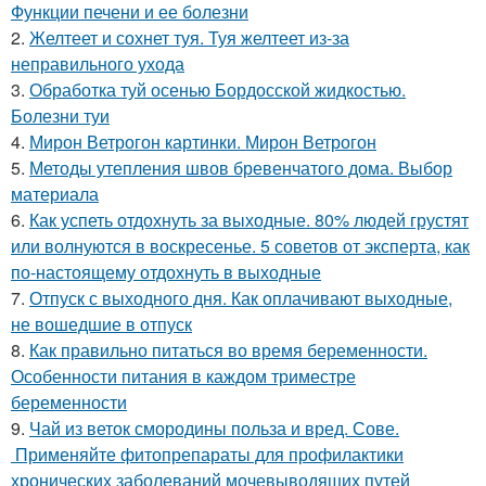
Функции печени и ее болезни
2.
Желтеет и сохнет туя. Туя желтеет из-за
неправильного ухода
3.
Обработка туй осенью Бордосской жидкостью.
Болезни туи
4.
Мирон Ветрогон картинки. Мирон Ветрогон
5.
Методы утепления швов бревенчатого дома. Выбор
материала
6.
Как успеть отдохнуть за выходные. 80% людей грустят
или волнуются в воскресенье. 5 советов от эксперта, как
по-настоящему отдохнуть в выходные
7.
Отпуск с выходного дня. Как оплачивают выходные,
не вошедшие в отпуск
8.
Как правильно питаться во время беременности.
Особенности питания в каждом триместре
беременности
9.
Чай из веток смородины польза и вред. Сове.
Применяйте фитопрепараты для профилактики
хронических заболеваний мочевыводящих путей