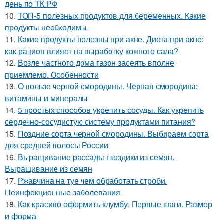
день по ТК РФ
10.
ТОП-5 полезных продуктов для беременных. Какие
продукты необходимы
11.
Какие продукты полезны при акне. Диета при акне:
как рацион влияет на выработку кожного сала?
12.
Возле частного дома газон засеять вполне
приемлемо. Особенности
13.
О пользе черной смородины. Черная смородина:
витамины и минералы
14.
5 простых способов укрепить сосуды. Как укрепить
сердечно-сосудистую систему продуктами питания?
15.
Поздние сорта черной смородины. Выбираем сорта
для средней полосы России
16.
Выращивание рассады гвоздики из семян.
Выращивание из семян
17.
Ржавчина на туе чем обработать строби.
Неинфекционные заболевания
18.
Как красиво оформить клумбу. Первые шаги. Размер
и форма