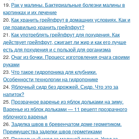
19.
Рак у малины. Бактериальные болезни малины в
картинках и их лечение
20.
Как хранить грейпфрут в домашних условиях. Как и
где правильно хранить грейпфрут?
21.
Как употреблять грейпфрут для похудения. Как
действует грейпфрут, сжигает ли жир и как его лучше
есть для похудения и с пользой для организма
22.
Очаг из бочки. Процесс изготовления очага своими
руками
23.
Что такое гидропоника для клубники.
Особенности технологии на гидропонике
24.
Яблочный сидр без дрожжей. Сидр. Что это за
напиток?
25.
Прозрачное варенье из яблок дольками на зиму.
Варенье из яблок дольками — 11 рецепт прозрачного
яблочного варенья
26.
Заделка швов в бревенчатом доме герметиком.
Преимущества заделки швов герметиками
27.
Правильный уход за малиной осенью. Уход за