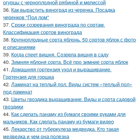
огурцы с черноплодной рябиной и мелиссой
36.
Как вырастить виноград из черенка. Посадка
черенков "Под лом"
37.
Сроки созревания винограда по сортам.
Классификация сортов винограда
38.
Крупноплодные сорта яблонь. 50 сортов яблок с фото
и описаниями
39.
Когда спеет вишня. Созрела вишня в саду
40.
Зимняя яблоня сорта. Всё про зимние сорта яблок
41.
Домашняя гортензия уход и выращивание.
Гортензия для горшка
42.
Ламинат на теплый пол. Виды систем «теплый пол»
под ламинат
43.
Цветы гвоздика выращивание. Виды и сорта садовой
гвоздики
44.
Как сделать панаму из бумаги своими руками для
мальчиков. Как сделать панаму из бумаги видео
45.
Лекарство от туберкулеза медведка. Кто такая
медведка и чем она полезна