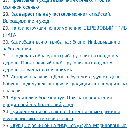
малиной осенью
28.
Как вырастить на участке лимонник китайский.
Выращивание и уход
29.
Чага инструкция по применению. БЕРЕЗОВЫЙ ГРИБ
(ЧАГА)
30.
Как избавиться от гриба на яблоне. Информация о
заболевании
31.
Что делать обнаружив гриб трутовик на плодовом
дереве. Прожорливый гриб: трутовик на плодовом
дереве — очень плохая примета
32.
История праздника День бабушек и дедушек. День
бабушек и дедушек: история и традиции, что подарить на
праздник
33.
Вредители и болезни туи. Признаки появления
вредителей и заболеваний у туи
34.
Туи желтеют и осыпаются. Естественные причины
изменения окраски хвои осенью
35.
Огурцы с рябиной на зиму без уксуса. Маринованные