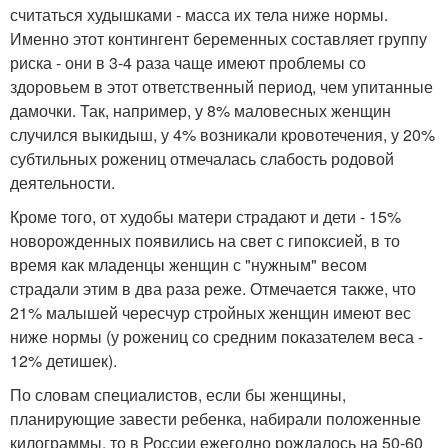
считаться худышками - масса их тела ниже нормы.
Именно этот контингент беременных составляет группу
риска - они в 3-4 раза чаще имеют проблемы со
здоровьем в этот ответственный период, чем упитанные
дамочки. Так, например, у 8% маловесных женщин
случился выкидыш, у 4% возникали кровотечения, у 20%
субтильных рожениц отмечалась слабость родовой
деятельности.
Кроме того, от худобы матери страдают и дети - 15%
новорожденных появились на свет с гипоксией, в то
время как младенцы женщин с "нужным" весом
страдали этим в два раза реже. Отмечается также, что
21% малышей чересчур стройных женщин имеют вес
ниже нормы (у рожениц со средним показателем веса -
12% детишек).
По словам специалистов, если бы женщины,
планирующие завести ребенка, набирали положенные
килограммы, то в России ежегодно рождалось на 50-60