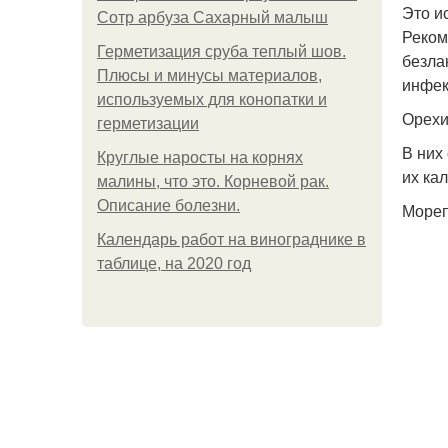
Это и
Сотр арбуза Сахарный малыш
Реком
Герметизация сруба теплый шов.
безла
Плюсы и минусы материалов,
инфек
используемых для конопатки и
Орех
герметизации
В них
Круглые наросты на корнях
их ка
малины, что это. Корневой рак.
Описание болезни.
Мореп
Календарь работ на винограднике в
таблице, на 2020 год