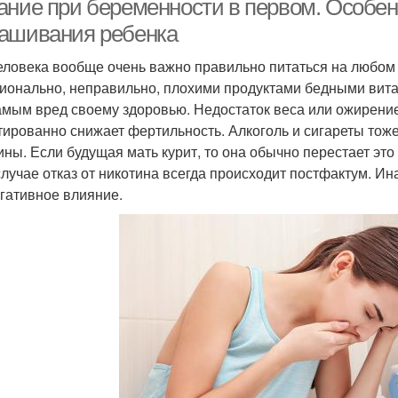
ание при беременности в первом. Особен
ашивания ребенка
еловека вообще очень важно правильно питаться на любом 
ионально, неправильно, плохими продуктами бедными витам
амым вред своему здоровью. Недостаток веса или ожирени
тированно снижает фертильность. Алкоголь и сигареты тож
ны. Если будущая мать курит, то она обычно перестает это д
случае отказ от никотина всегда происходит постфактум. И
егативное влияние.