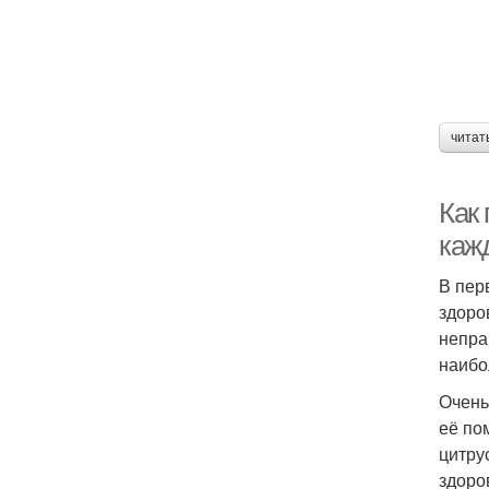
читат
Как
каж
В пер
здоро
непра
наибо
Очень
её по
цитру
здоро