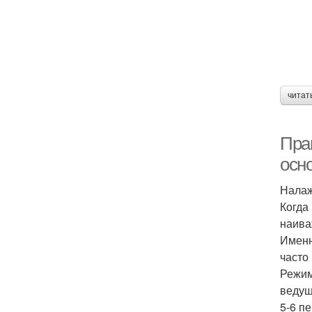
читат
Пра
осн
Налаж
Когда
наива
Именн
часто
Режим
ведущ
5-6 п