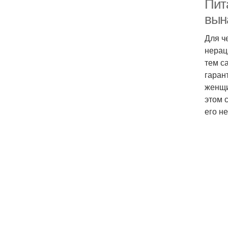
Пит
вын
Для ч
нерац
тем с
гаран
женщи
этом 
его н