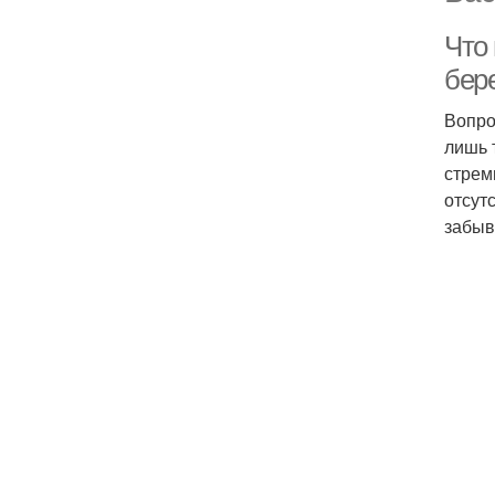
Что
бер
Вопро
лишь 
стрем
отсут
забыв