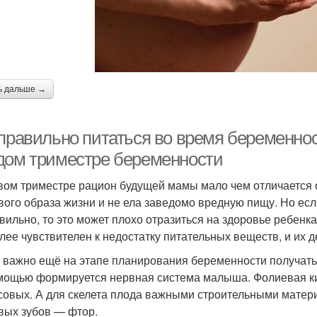
ь дальше →
 правильно питаться во время беременнос
дом триместре беременности
вом триместре рацион будущей мамы мало чем отличается 
вого образа жизни и не ела заведомо вредную пищу. Но ес
вильно, то это может плохо отразиться на здоровье ребенк
лее чувствителен к недостатку питательных веществ, и их д
 важно ещё на этапе планирования беременности получать 
мощью формируется нервная система малыша. Фолиевая кис
совых. А для скелета плода важными строительными матер
вых зубов — фтор.