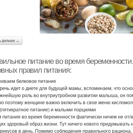
ь дальше →
вильное питание во время беременности.
овных правил питания:
иваем белковое питание
 речь идет о диете для будущей мамы, вспоминаем, что основ
жнейшую роль во внутриутробном развитии малыша, он по
о поэтому женщине важно включить в свое меню кисломол
 (пятикратное питание) и малыми порциями
 питания во время беременности фактически ничем не отли
их здоровый образ жизни. Тут ничего нового придумывать н
ерекусов в день. Помимо соблюдения правильного рациона,