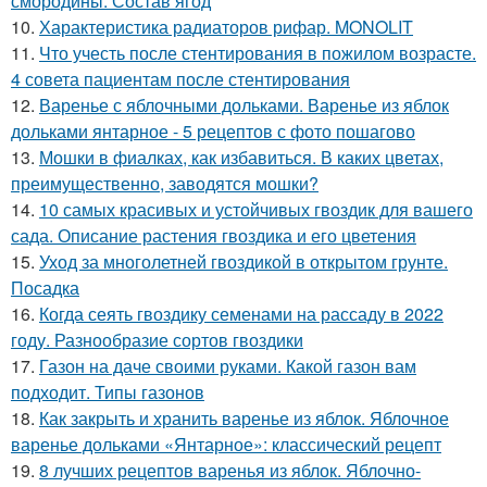
смородины. Состав ягод
10.
Характеристика радиаторов рифар. MONOLIT
11.
Что учесть после стентирования в пожилом возрасте.
4 совета пациентам после стентирования
12.
Варенье с яблочными дольками. Варенье из яблок
дольками янтарное - 5 рецептов с фото пошагово
13.
Мошки в фиалках, как избавиться. В каких цветах,
преимущественно, заводятся мошки?
14.
10 самых красивых и устойчивых гвоздик для вашего
сада. Описание растения гвоздика и его цветения
15.
Уход за многолетней гвоздикой в открытом грунте.
Посадка
16.
Когда сеять гвоздику семенами на рассаду в 2022
году. Разнообразие сортов гвоздики
17.
Газон на даче своими руками. Какой газон вам
подходит. Типы газонов
18.
Как закрыть и хранить варенье из яблок. Яблочное
варенье дольками «Янтарное»: классический рецепт
19.
8 лучших рецептов варенья из яблок. Яблочно-