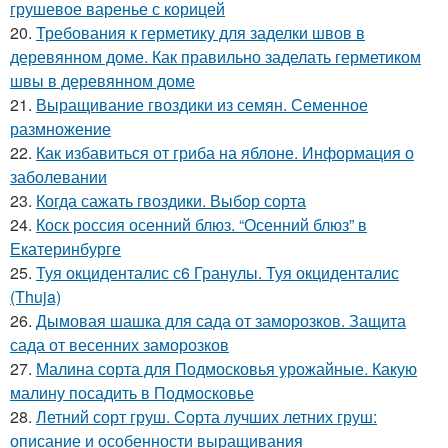
грушевое варенье с корицей
20.
Требования к герметику для заделки швов в
деревянном доме. Как правильно заделать герметиком
швы в деревянном доме
21.
Выращивание гвоздики из семян. Семенное
размножение
22.
Как избавиться от гриба на яблоне. Информация о
заболевании
23.
Когда сажать гвоздики. Выбор сорта
24.
Коск россия осенний блюз. “Осенний блюз” в
Екатеринбурге
25.
Туя окциденталис с6 Гранулы. Туя окциденталис
(Thuja)
26.
Дымовая шашка для сада от заморозков. Защита
сада от весенних заморозков
27.
Малина сорта для Подмосковья урожайные. Какую
малину посадить в Подмосковье
28.
Летний сорт груш. Сорта лучших летних груш:
описание и особенности выращивания