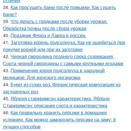
отличия
38.
Как просушить баню после помывки. Как сушить
баню?
39.
Что делать с грядками после уборки урожая.
Обработка почвы после сбора урожая
40.
Праздник Флора и Лавра в россии.
41.
Заготовка корень подсолнуха. Как не ошибиться при
покупке корней или при их заготовке
42.
Черная смородина позднего срока созревания.
Сорта черной смородины с самыми крупными ягодами
43.
Применение корня подсолнуха в народной
медицине. Для женского организма
44.
Букет из сухих роз. Флористическая композиция из
засушенных роз
45.
Яблоня старкримсон характеристика. Яблоня
Старкримсон: описание сорта и характеристика
46.
Как правильно хранить персики в домашних
условиях. Как можно заморозить персики на зиму: 8
лучших способов