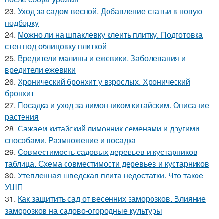
23.
Уход за садом весной. Добавление статьи в новую
подборку
24.
Можно ли на шпаклевку клеить плитку. Подготовка
стен под облицовку плиткой
25.
Вредители малины и ежевики. Заболевания и
вредители ежевики
26.
Хронический бронхит у взрослых. Хронический
бронхит
27.
Посадка и уход за лимонником китайским. Описание
растения
28.
Сажаем китайский лимонник семенами и другими
способами. Размножение и посадка
29.
Совместимость садовых деревьев и кустарников
таблица. Схема совместимости деревьев и кустарников
30.
Утепленная шведская плита недостатки. Что такое
УШП
31.
Как защитить сад от весенних заморозков. Влияние
заморозков на садово-огородные культуры