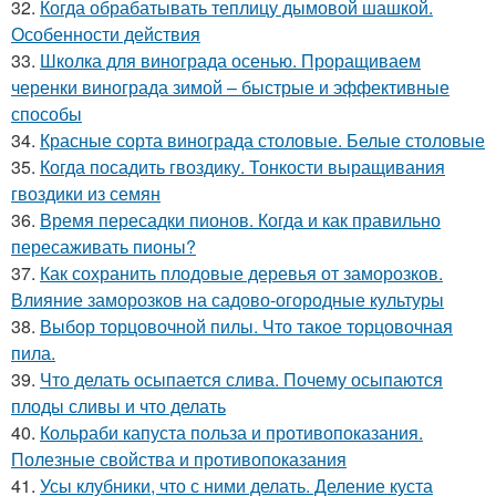
32.
Когда обрабатывать теплицу дымовой шашкой.
Особенности действия
33.
Школка для винограда осенью. Проращиваем
черенки винограда зимой – быстрые и эффективные
способы
34.
Красные сорта винограда столовые. Белые столовые
35.
Когда посадить гвоздику. Тонкости выращивания
гвоздики из семян
36.
Время пересадки пионов. Когда и как правильно
пересаживать пионы?
37.
Как сохранить плодовые деревья от заморозков.
Влияние заморозков на садово-огородные культуры
38.
Выбор торцовочной пилы. Что такое торцовочная
пила.
39.
Что делать осыпается слива. Почему осыпаются
плоды сливы и что делать
40.
Кольраби капуста польза и противопоказания.
Полезные свойства и противопоказания
41.
Усы клубники, что с ними делать. Деление куста