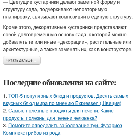
— Цветущие кустарники делают заметной форму и
структуру сада, подчёркивают неповторимую
планировку, связывают композиции в единую структуру.
Кроме этого, декоративные кустарники представляют
собой долговременную основу сада, к которой можно
добавлять те или иные «декорации», растительные или
архитектурные, а также заменять их, как в конструкторе.
читать дальше →
Последние обновления на сайте:
1.
ТОП-5 популярных блюд и продуктов. Десять самых
вкусных блюд мира по мнению Expressen (Швеция)
2.
Самые полезные продукты для печени. Какие
продукты полезны для печени человека?
3.
Помогите определить заболевание туи. Фузариоз
Комплекс грибов из рода