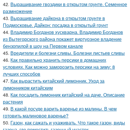
42.
Выращивание гвоздики в открытом грунте. Семенное
размножение
43.
Выращивание дайкона в открытом грунте в
Подмосковье. Дайкон: посадка в открытый грунт
44.
Владимир Богданов хускварна. Владимир Богданов
из Вытегорского района покажет виртуозное владение
бензопилой в шоу на Первом канале
45.
Вредители и болезни сливы. Болезни листьев сливы
46.
Как правильно хранить персики в домашних
условиях. Как можно заморозить персики на зиму: 8
лучших способов
47.
Как вырастить китайский лимонник. Уход за
лимонником китайским
48.
Как посадить лимонник китайский на даче. Описание
растения
49.
В какой посуде варить варенье из малины. В чем
готовить малиновое варенье?
50.
Газон, как сажать и ухаживать. Что такое газон, виды
газона, где поместить газонный участок