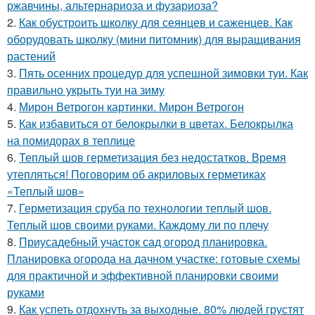
ржавчины, альтернариоза и фузариоза?
2.
Как обустроить школку для сеянцев и саженцев. Как
оборудовать школку (мини питомник) для выращивания
растений
3.
Пять осенних процедур для успешной зимовки туи. Как
правильно укрыть туи на зиму
4.
Мирон Ветрогон картинки. Мирон Ветрогон
5.
Как избавиться от белокрылки в цветах. Белокрылка
на помидорах в теплице
6.
Теплый шов герметизация без недостатков. Время
утепляться! Поговорим об акриловых герметиках
«Теплый шов»
7.
Герметизация сруба по технологии теплый шов.
Теплый шов своими руками. Каждому ли по плечу
8.
Приусадебный участок сад огород планировка.
Планировка огорода на дачном участке: готовые схемы
для практичной и эффективной планировки своими
руками
9.
Как успеть отдохнуть за выходные. 80% людей грустят