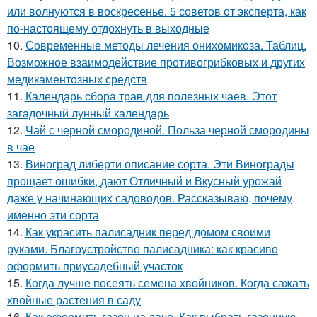
или волнуются в воскресенье. 5 советов от эксперта, как
по-настоящему отдохнуть в выходные
10.
Современные методы лечения онихомикоза. Таблиц.
Возможное взаимодействие противогрибковых и других
медикаментозных средств
11.
Календарь сбора трав для полезных чаев. Этот
загадочный лунный календарь
12.
Чай с черной смородиной. Польза черной смородины
в чае
13.
Виноград либерти описание сорта. Эти Винограды
прощает ошибки, дают Отличный и Вкусный урожай
даже у начинающих садоводов. Рассказываю, почему
именно эти сорта
14.
Как украсить палисадник перед домом своими
руками. Благоустройство палисадника: как красиво
оформить приусадебный участок
15.
Когда лучше посеять семена хвойников. Когда сажать
хвойные растения в саду
16.
Как оформить газон на даче. Как выбрать газонную