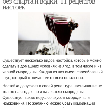
без спирта и водки. 11 рецептов
настоек
Быстрая наливка
Наливка из красной
Наливка из смородины
Наливка из ягод
Существует несколько видов настойки, которые можно
сделать в домашних условиях из ягод, в том числе и из
Черносмородиновая
черной смородины. Каждая из них имеет своеобразный
Классическая наливка
наливка
вкус, который отличает ее от всех остальных.
Настойка допускает в своей рецептуре настаивание не
только на ягодах, но и на листьях смородины.
Существует также водка со вкусом смородины и
Наливка без водки
крыжовника. По желанию можно брать комбинации