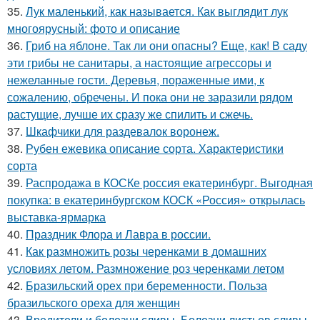
35.
Лук маленький, как называется. Как выглядит лук
многоярусный: фото и описание
36.
Гриб на яблоне. Так ли они опасны? Еще, как! В саду
эти грибы не санитары, а настоящие агрессоры и
нежеланные гости. Деревья, пораженные ими, к
сожалению, обречены. И пока они не заразили рядом
растущие, лучше их сразу же спилить и сжечь.
37.
Шкафчики для раздевалок воронеж.
38.
Рубен ежевика описание сорта. Характеристики
сорта
39.
Распродажа в КОСКе россия екатеринбург. Выгодная
покупка: в екатеринбургском КОСК «Россия» открылась
выставка-ярмарка
40.
Праздник Флора и Лавра в россии.
41.
Как размножить розы черенками в домашних
условиях летом. Размножение роз черенками летом
42.
Бразильский орех при беременности. Польза
бразильского ореха для женщин
43.
Вредители и болезни сливы. Болезни листьев сливы