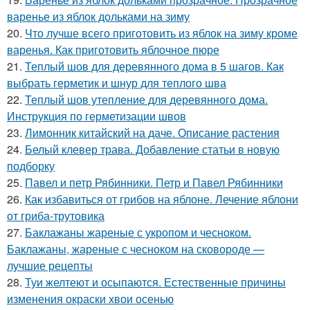
варенье из яблок дольками на зиму
20.
Что лучше всего приготовить из яблок на зиму кроме
варенья. Как приготовить яблочное пюре
21.
Теплый шов для деревянного дома в 5 шагов. Как
выбрать герметик и шнур для теплого шва
22.
Теплый шов утепление для деревянного дома.
Инструкция по герметизации швов
23.
Лимонник китайский на даче. Описание растения
24.
Белый клевер трава. Добавление статьи в новую
подборку
25.
Павел и петр Рябинники. Петр и Павел Рябинники
26.
Как избавиться от грибов на яблоне. Лечение яблони
от гриба-трутовика
27.
Баклажаны жареные с укропом и чесноком.
Баклажаны, жареные с чесноком на сковороде —
лучшие рецепты
28.
Туи желтеют и осыпаются. Естественные причины
изменения окраски хвои осенью