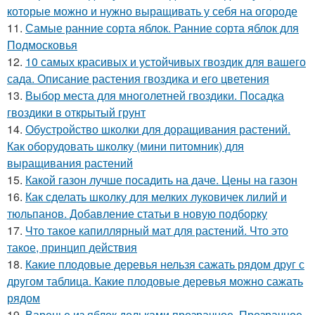
которые можно и нужно выращивать у себя на огороде
11.
Самые ранние сорта яблок. Ранние сорта яблок для
Подмосковья
12.
10 самых красивых и устойчивых гвоздик для вашего
сада. Описание растения гвоздика и его цветения
13.
Выбор места для многолетней гвоздики. Посадка
гвоздики в открытый грунт
14.
Обустройство школки для доращивания растений.
Как оборудовать школку (мини питомник) для
выращивания растений
15.
Какой газон лучше посадить на даче. Цены на газон
16.
Как сделать школку для мелких луковичек лилий и
тюльпанов. Добавление статьи в новую подборку
17.
Что такое капиллярный мат для растений. Что это
такое, принцип действия
18.
Какие плодовые деревья нельзя сажать рядом друг с
другом таблица. Какие плодовые деревья можно сажать
рядом
19.
Варенье из яблок дольками прозрачное. Прозрачное