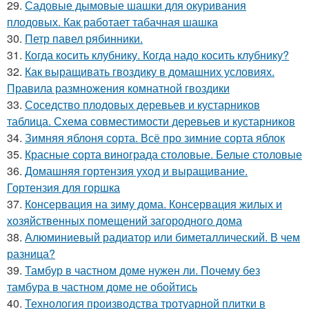
29.
Садовые дымовые шашки для окуривания
плодовых. Как работает табачная шашка
30.
Петр павел рябинники.
31.
Когда косить клубнику. Когда надо косить клубнику?
32.
Как выращивать гвоздику в домашних условиях.
Правила размножения комнатной гвоздики
33.
Соседство плодовых деревьев и кустарников
таблица. Схема совместимости деревьев и кустарников
34.
Зимняя яблоня сорта. Всё про зимние сорта яблок
35.
Красные сорта винограда столовые. Белые столовые
36.
Домашняя гортензия уход и выращивание.
Гортензия для горшка
37.
Консервация на зиму дома. Консервация жилых и
хозяйственных помещений загородного дома
38.
Алюминиевый радиатор или биметаллический. В чем
разница?
39.
Тамбур в частном доме нужен ли. Почему без
тамбура в частном доме не обойтись
40.
Технология производства тротуарной плитки в