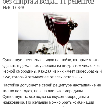
без спирта и водки. 11 рецептов
настоек
Смородины на водке
Быстрая наливка
Наливка из красной
Наливка из смородины
Существует несколько видов настойки, которые можно
сделать в домашних условиях из ягод, в том числе и из
Черносмородиновая
черной смородины. Каждая из них имеет своеобразный
Наливка из ягод
наливка
вкус, который отличает ее от всех остальных.
Настойка допускает в своей рецептуре настаивание не
только на ягодах, но и на листьях смородины.
Существует также водка со вкусом смородины и
Смородины без водки
Классическая наливка
крыжовника. По желанию можно брать комбинации