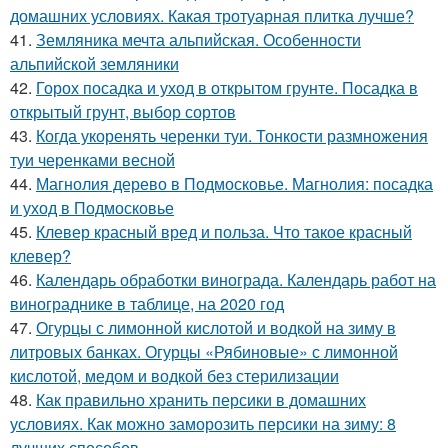
домашних условиях. Какая тротуарная плитка лучше?
41.
Земляника мечта альпийская. Особенности
альпийской земляники
42.
Горох посадка и уход в открытом грунте. Посадка в
открытый грунт, выбор сортов
43.
Когда укоренять черенки туи. Тонкости размножения
туи черенками весной
44.
Магнолия дерево в Подмосковье. Магнолия: посадка
и уход в Подмосковье
45.
Клевер красный вред и польза. Что такое красный
клевер?
46.
Календарь обработки винограда. Календарь работ на
винограднике в таблице, на 2020 год
47.
Огурцы с лимонной кислотой и водкой на зиму в
литровых банках. Огурцы «Рябиновые» с лимонной
кислотой, медом и водкой без стерилизации
48.
Как правильно хранить персики в домашних
условиях. Как можно заморозить персики на зиму: 8
лучших способов