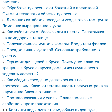
растений
2.
Обработка туи осенью от болезней и вредителей.
Схема и технология обрезки туи осенью
3.
Лимонник китайский посадка и уход в открытом грунте.
Лимонник выращивание и уход
4.
Как избавиться от белокрылки в цветах. Белокрылка
на помидорах в теплице
5.
Болезни фиалок мушки и комары. Вредители фиалок
6.
Посадка вишни кустовой. Основные требования к
участку
7.
Герметик для щелей в брусе. Почему появляются
трещины в брусе снаружи дома, и чем лучше всего
заделать дефекты?
8.
Как убедить соседа не делать ремонт по
воскресеньям. Какая ответственность предусмотрена за
нарушение Закона о тишине
9.
Противопоказания у сливы. Слива: полезные
свойства и противопоказания
10.
Картинки виды лука. 10 съедобных видов лука,