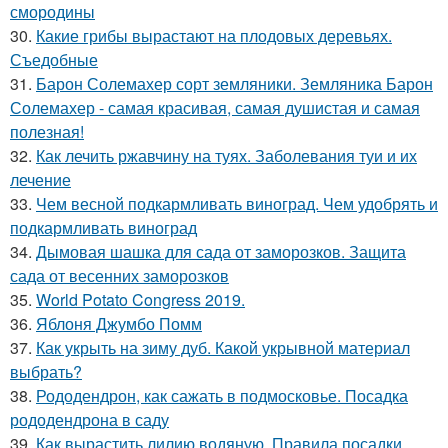
смородины
30.
Какие грибы вырастают на плодовых деревьях.
Съедобные
31.
Барон Солемахер сорт земляники. Земляника Барон
Солемахер - самая красивая, самая душистая и самая
полезная!
32.
Как лечить ржавчину на туях. Заболевания туи и их
лечение
33.
Чем весной подкармливать виноград. Чем удобрять и
подкармливать виноград
34.
Дымовая шашка для сада от заморозков. Защита
сада от весенних заморозков
35.
World Potato Congress 2019.
36.
Яблоня Джумбо Помм
37.
Как укрыть на зиму дуб. Какой укрывной материал
выбрать?
38.
Рододендрон, как сажать в подмосковье. Посадка
рододендрона в саду
39.
Как вырастить лилию водяную. Правила посадки