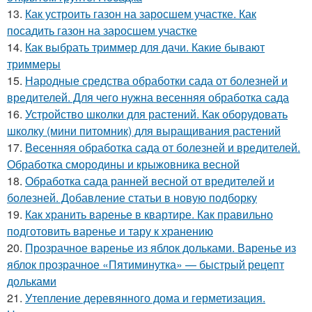
13.
Как устроить газон на заросшем участке. Как
посадить газон на заросшем участке
14.
Как выбрать триммер для дачи. Какие бывают
триммеры
15.
Народные средства обработки сада от болезней и
вредителей. Для чего нужна весенняя обработка сада
16.
Устройство школки для растений. Как оборудовать
школку (мини питомник) для выращивания растений
17.
Весенняя обработка сада от болезней и вредителей.
Обработка смородины и крыжовника весной
18.
Обработка сада ранней весной от вредителей и
болезней. Добавление статьи в новую подборку
19.
Как хранить варенье в квартире. Как правильно
подготовить варенье и тару к хранению
20.
Прозрачное варенье из яблок дольками. Варенье из
яблок прозрачное «Пятиминутка» — быстрый рецепт
дольками
21.
Утепление деревянного дома и герметизация.