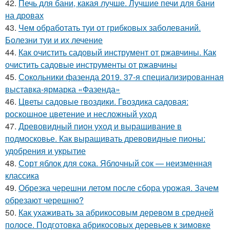
42.
Печь для бани, какая лучше. Лучшие печи для бани
на дровах
43.
Чем обработать туи от грибковых заболеваний.
Болезни туи и их лечение
44.
Как очистить садовый инструмент от ржавчины. Как
очистить садовые инструменты от ржавчины
45.
Сокольники фазенда 2019. 37-я специализированная
выставка-ярмарка «Фазенда»
46.
Цветы садовые гвоздики. Гвоздика садовая:
роскошное цветение и несложный уход
47.
Древовидный пион уход и выращивание в
подмосковье. Как выращивать древовидные пионы:
удобрения и укрытие
48.
Сорт яблок для сока. Яблочный сок — неизменная
классика
49.
Обрезка черешни летом после сбора урожая. Зачем
обрезают черешню?
50.
Как ухаживать за абрикосовым деревом в средней
полосе. Подготовка абрикосовых деревьев к зимовке