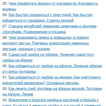
25.
Чем обработать малину от курчавости. Курчавость
малины
26.
Как быстро справиться с простудой. Как быстро
избавиться от насморка. Советы врачей
27.
Сажаем китайский лимонник семенами и другими
способами. Размножение и посадка
28.
Чем подкормить лимон в домашних условиях
желтеют листья. Причины пожелтения лимонных
листьев, связные с уходом
29.
Сажистый грибок на яблоне. Лечение сажистого
грибка на яблоне
30.
Как избавиться от грибов на яблоне. Лечение яблони
от гриба-трутовика
31.
Как избавиться от грибов на дереве. Как уничтожить
вредителей древесины? Основные методы
32.
Как лечить гриб трутовик на яблоне весной. Трутовик
на яблоне. Лечим
33.
Вредители и болезни хвойных растений и борьба с
ними. Болезни и лечение хвойных растений и деревьев