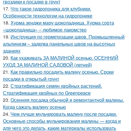
гвоздики к посадке в грунт
17.
Что такое гидропоника для клубники.
Особенности технологии на гидропонике
18.
Хурма зенджи мару шоколадница. Хурма сорта
«шоколадница» – любимое лакомство
19.
Инструкция по герметизации швов. Промышленный
альпинизм – заделка панельных швов на высотных
зданиях
20.
Как ухаживать ЗА МАЛИНОЙ осенью. ОСЕННИЙ
УХОД ЗА МАЛИНОЙ САДОВОЙ (летней)
21.
Как правильно посадить малину осенью. Сроки
посадки в открытый грунт
22.
Стратификация семян хвойных растений.
Стратификация хвойных по Greenpeace
23.
Осенняя посадка обычной и ремонтантной малины.
Когда сажать малину осенью
24.
Чем лучше мульчировать малину после посадки.
Основные способы мульчирования малины — когда и
для чего это делать, какие материалы использовать