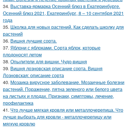
34.
Выставка-ярмарка Осенний блюз в Екатеринбурге.
Осенний блюз 2021, Екатеринбург, 8 – 10 сентября 2021
года
35.
Школка для новых растений. Как сделать школку для
растений
36.
Вишня лучшие сорта.
37.
Яблони с яблоками. Сорта яблок, которые
плодоносят летом
38.
Опылители для вишни. Чудо-вишня
39.
Вишня лозновская описание сорта. Вишня
Лозновская: описание сорта
40.
Мозаика вирусное заболевание. Мозаичные болезни
растений. Поражение, пятна зеленого или белого цвета
на листьях и плодах. Признаки, симптомы, лечение,
профилактика
41.
Что лучше мягкая кровля или металлочерепица. Что
лучше выбрать для кровли - металлочерепицу или
мягкую кровлю