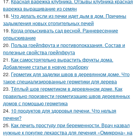
17.
Красная варежка клубника. Отзывы клубника красная
варежка выращивание из семян
18.
Что делать если из печки идет дым в дом. Причины
задымления новых отопительных печей
19.
Когда опрыскивать сад весной. Ранневесенние
опрыскивание
20.
Польза грейпфрута и противопоказания. Состав и
полезные свойства грейпфрута
21.
Как самостоятельно вырастить фрукты дома.
Добавление статьи в новую подборку
22.
Герметик для заделки швов в деревянном доме. Что
такое специализированные герметики для дерева
23.
Тёплый шов герметиком в деревянном доме. Как
правильно произвести герметизацию швов деревянных
домов с помощью герметика
24.
10 продуктов для здоровья печени. Что нельзя
печени?
25.
Как лечить простуду при беременности. Врач назвал
нужные к покупке лекарства для лечения «Омикрона» на