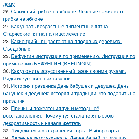
дому
26.
Сажистый грибок на яблоне. Лечение сажистого
грибка на яблоне
27.
Как убрать возрастные пигментные пятна.
Старческие пятна на лице: лечение
28.
Какие грибы вырастают на плодовых деревьях.
Съедобные
29.
Бефунгин инструкция по применению. Инструкция по
применению БЕФУНГИН (BEFUNGIN)
30.
Как уложить искусственный газон своими руками.
Виды искусственных газонов
31.
История праздника День бабушек и дедушек. День
бабушек и дедушек: история и традиции, что подарить на
праздник
32.
Причины пожелтения туи и методы её
восстановления. Почему туя стала терять свою
декоративность и начала желтеть
33.
Лук длительного хранения сорта. Выбор сорта
34.
Дерен на зиму укрывать. Дёрен белый: 11 лучших