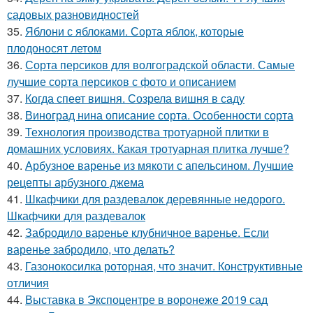
садовых разновидностей
35.
Яблони с яблоками. Сорта яблок, которые
плодоносят летом
36.
Сорта персиков для волгоградской области. Самые
лучшие сорта персиков с фото и описанием
37.
Когда спеет вишня. Созрела вишня в саду
38.
Виноград нина описание сорта. Особенности сорта
39.
Технология производства тротуарной плитки в
домашних условиях. Какая тротуарная плитка лучше?
40.
Арбузное варенье из мякоти с апельсином. Лучшие
рецепты арбузного джема
41.
Шкафчики для раздевалок деревянные недорого.
Шкафчики для раздевалок
42.
Забродило варенье клубничное варенье. Если
варенье забродило, что делать?
43.
Газонокосилка роторная, что значит. Конструктивные
отличия
44.
Выставка в Экспоцентре в воронеже 2019 сад