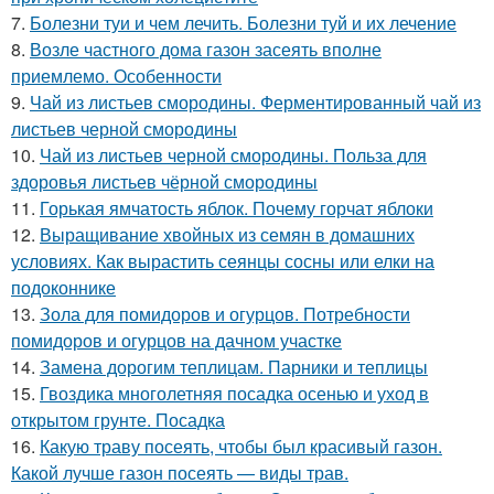
7.
Болезни туи и чем лечить. Болезни туй и их лечение
8.
Возле частного дома газон засеять вполне
приемлемо. Особенности
9.
Чай из листьев смородины. Ферментированный чай из
листьев черной смородины
10.
Чай из листьев черной смородины. Польза для
здоровья листьев чёрной смородины
11.
Горькая ямчатость яблок. Почему горчат яблоки
12.
Выращивание хвойных из семян в домашних
условиях. Как вырастить сеянцы сосны или елки на
подоконнике
13.
Зола для помидоров и огурцов. Потребности
помидоров и огурцов на дачном участке
14.
Замена дорогим теплицам. Парники и теплицы
15.
Гвоздика многолетняя посадка осенью и уход в
открытом грунте. Посадка
16.
Какую траву посеять, чтобы был красивый газон.
Какой лучше газон посеять — виды трав.