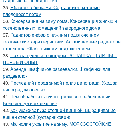
садовых разновидностей
35.
Яблони с яблоками. Сорта яблок, которые
плодоносят летом
36.
Консервация на зиму дома. Консервация жилых и
хозяйственных помещений загородного дома
37.
Радиатор рифар с нижним подключением
технические характеристики. Алюминиевые радиаторы
отопления Rifar с нижним подключением
38.
Пахота целины трактором. ВСПАШКА ЦЕЛИНЫ –
ПЕРВЫЙ ОПЫТ
39.
Аренда шкафчиков раздевалки. Шкафчики для
раздевалок
40.
Последний перед зимой полив винограда. Уход за
виноградом осенью
41.
Чем обработать туи от грибковых заболеваний.
Болезни туи и их лечение
42.
Как ухаживать за степной вишней. Выращивание
вишни степной (кустарниковой)
43.
Магнолия укрытие на зиму. МОРОЗОСТОЙКИЕ