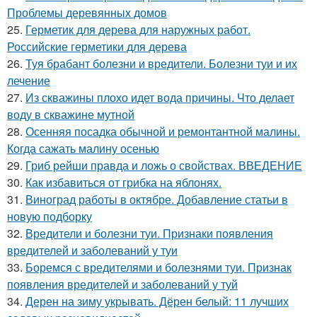
Проблемы деревянных домов
25.
Герметик для дерева для наружных работ.
Российские герметики для дерева
26.
Туя брабант болезни и вредители. Болезни туи и их
лечение
27.
Из скважины плохо идет вода причины. Что делает
воду в скважине мутной
28.
Осенняя посадка обычной и ремонтантной малины.
Когда сажать малину осенью
29.
Гриб рейши правда и ложь о свойствах. ВВЕДЕНИЕ
30.
Как избавиться от грибка на яблонях.
31.
Виноград работы в октябре. Добавление статьи в
новую подборку
32.
Вредители и болезни туи. Признаки появления
вредителей и заболеваний у туи
33.
Боремся с вредителями и болезнями туи. Признак
появления вредителей и заболеваний у туй
34.
Дерен на зиму укрывать. Дёрен белый: 11 лучших