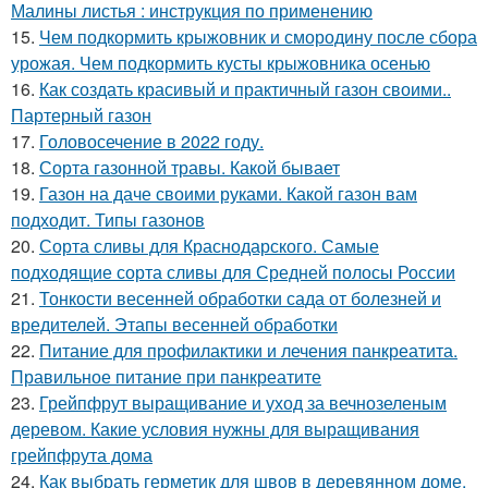
Малины листья : инструкция по применению
15.
Чем подкормить крыжовник и смородину после сбора
урожая. Чем подкормить кусты крыжовника осенью
16.
Как создать красивый и практичный газон своими..
Партерный газон
17.
Головосечение в 2022 году.
18.
Сорта газонной травы. Какой бывает
19.
Газон на даче своими руками. Какой газон вам
подходит. Типы газонов
20.
Сорта сливы для Краснодарского. Самые
подходящие сорта сливы для Средней полосы России
21.
Тонкости весенней обработки сада от болезней и
вредителей. Этапы весенней обработки
22.
Питание для профилактики и лечения панкреатита.
Правильное питание при панкреатите
23.
Грейпфрут выращивание и уход за вечнозеленым
деревом. Какие условия нужны для выращивания
грейпфрута дома
24.
Как выбрать герметик для швов в деревянном доме.