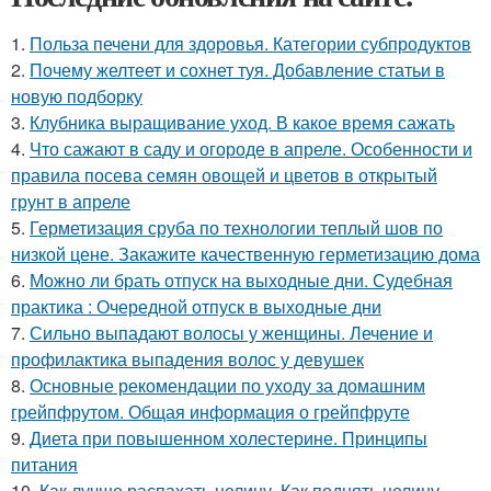
1.
Польза печени для здоровья. Категории субпродуктов
2.
Почему желтеет и сохнет туя. Добавление статьи в
новую подборку
3.
Клубника выращивание уход. В какое время сажать
4.
Что сажают в саду и огороде в апреле. Особенности и
правила посева семян овощей и цветов в открытый
грунт в апреле
5.
Герметизация сруба по технологии теплый шов по
низкой цене. Закажите качественную герметизацию дома
6.
Можно ли брать отпуск на выходные дни. Судебная
практика : Очередной отпуск в выходные дни
7.
Сильно выпадают волосы у женщины. Лечение и
профилактика выпадения волос у девушек
8.
Основные рекомендации по уходу за домашним
грейпфрутом. Общая информация о грейпфруте
9.
Диета при повышенном холестерине. Принципы
питания
10.
Как лучше распахать целину. Как поднять целину