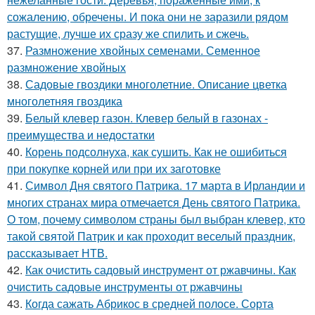
сожалению, обречены. И пока они не заразили рядом
растущие, лучше их сразу же спилить и сжечь.
37.
Размножение хвойных семенами. Семенное
размножение хвойных
38.
Садовые гвоздики многолетние. Описание цветка
многолетняя гвоздика
39.
Белый клевер газон. Клевер белый в газонах -
преимущества и недостатки
40.
Корень подсолнуха, как сушить. Как не ошибиться
при покупке корней или при их заготовке
41.
Символ Дня святого Патрика. 17 марта в Ирландии и
многих странах мира отмечается День святого Патрика.
О том, почему символом страны был выбран клевер, кто
такой святой Патрик и как проходит веселый праздник,
рассказывает НТВ.
42.
Как очистить садовый инструмент от ржавчины. Как
очистить садовые инструменты от ржавчины
43.
Когда сажать Абрикос в средней полосе. Сорта