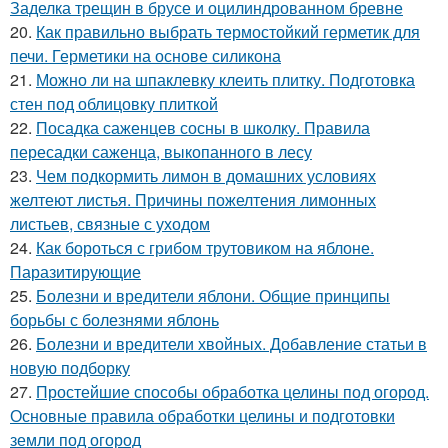
Заделка трещин в брусе и оцилиндрованном бревне
20.
Как правильно выбрать термостойкий герметик для
печи. Герметики на основе силикона
21.
Можно ли на шпаклевку клеить плитку. Подготовка
стен под облицовку плиткой
22.
Посадка саженцев сосны в школку. Правила
пересадки саженца, выкопанного в лесу
23.
Чем подкормить лимон в домашних условиях
желтеют листья. Причины пожелтения лимонных
листьев, связные с уходом
24.
Как бороться с грибом трутовиком на яблоне.
Паразитирующие
25.
Болезни и вредители яблони. Общие принципы
борьбы с болезнями яблонь
26.
Болезни и вредители хвойных. Добавление статьи в
новую подборку
27.
Простейшие способы обработка целины под огород.
Основные правила обработки целины и подготовки
земли под огород