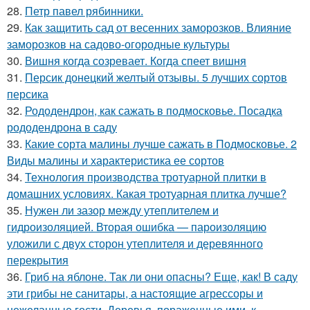
28.
Петр павел рябинники.
29.
Как защитить сад от весенних заморозков. Влияние
заморозков на садово-огородные культуры
30.
Вишня когда созревает. Когда спеет вишня
31.
Персик донецкий желтый отзывы. 5 лучших сортов
персика
32.
Рододендрон, как сажать в подмосковье. Посадка
рододендрона в саду
33.
Какие сорта малины лучше сажать в Подмосковье. 2
Виды малины и характеристика ее сортов
34.
Технология производства тротуарной плитки в
домашних условиях. Какая тротуарная плитка лучше?
35.
Нужен ли зазор между утеплителем и
гидроизоляцией. Вторая ошибка — пароизоляцию
уложили с двух сторон утеплителя и деревянного
перекрытия
36.
Гриб на яблоне. Так ли они опасны? Еще, как! В саду
эти грибы не санитары, а настоящие агрессоры и
нежеланные гости. Деревья, пораженные ими, к