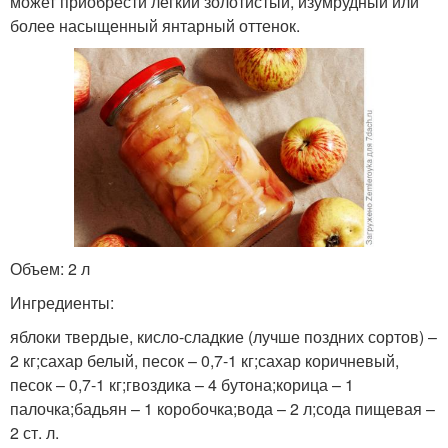
может приобрести легкий золотистый, изумрудный или
более насыщенный янтарный оттенок.
Объем: 2 л
Ингредиенты:
яблоки твердые, кисло-сладкие (лучше поздних сортов) –
2 кг;сахар белый, песок – 0,7-1 кг;сахар коричневый,
песок – 0,7-1 кг;гвоздика – 4 бутона;корица – 1
палочка;бадьян – 1 коробочка;вода – 2 л;сода пищевая –
2 ст. л.