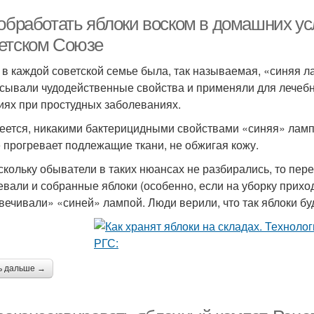
обработать яблоки воском в домашних усл
етском Союзе
 в каждой советской семье была, так называемая, «синяя 
сывали чудодейственные свойства и применяли для лечеб
иях при простудных заболеваниях.
еется, никакими бактерицидными свойствами «синяя» лампа
 прогревает подлежащие ткани, не обжигая кожу.
скольку обыватели в таких нюансах не разбирались, то пере
евали и собранные яблоки (особенно, если на уборку приход
вечивали» «синей» лампой. Люди верили, что так яблоки бу
ь дальше →