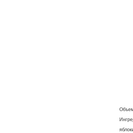
Объем
Ингре
яблоки