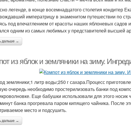
сно легенде, в конце восемнадцатого столетия кондитер Ек
вождавший императрицу в знаменитом путешествии по стра
ясь под впечатлением от красоты наших яблоневых садов и
ался одним из самых любимых у представителей высшей ар
ь дальше →
от из яблок и земляники на зиму. Ингред
ягод земляники;1 литр воды;250 г сахара.Процесс приготовле
вую очередь необходимо простерилизовать банки под компот.
икроволновке. Еще бабушки использовали для этого носик ч
 минут банка прогревала паром кипящего чайника. После эт
триваемое место и подсушить.
ь дальше →