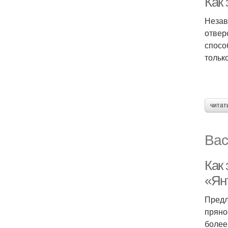
Как 
Незав
отвер
спосо
тольк
читат
Вас
Как
«Ян
Предл
пряно
более