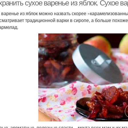
хранить сухое варенье из яблок. Сухое ва
 варенье из яблок можно назвать скорее «карамелизованны
сматривает традиционной варки в сиропе, а больше похоже 
армелад.
вые, ароматные, полезные сласти – мечта всех мам и их м