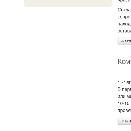
Согла
сопро
наход
остав
читат
Комп
1 кг 
В пер
или м
10-15
прове
читат