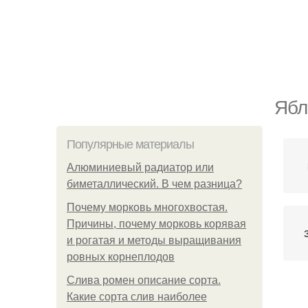
Ябл
Популярные материалы
Алюминиевый радиатор или
биметаллический. В чем разница?
Почему морковь многохвостая.
Причины, почему морковь корявая
и рогатая и методы выращивания
ровных корнеплодов
Слива ромен описание сорта.
Какие сорта слив наиболее