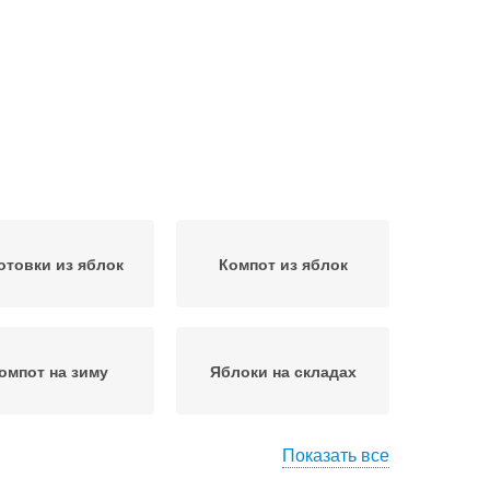
отовки из яблок
Компот из яблок
омпот на зиму
Яблоки на складах
Показать все
т из целых яблок
Вишни на зиму