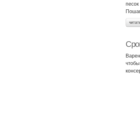
песок 
Пошаг
читат
Срок
Варен
чтобы
консе