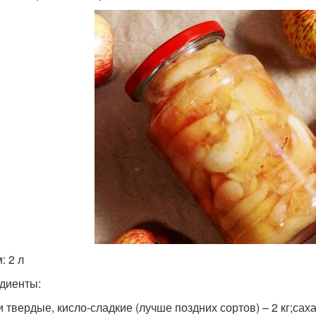
: 2 л
диенты:
 твердые, кисло-сладкие (лучше поздних сортов) – 2 кг;саха