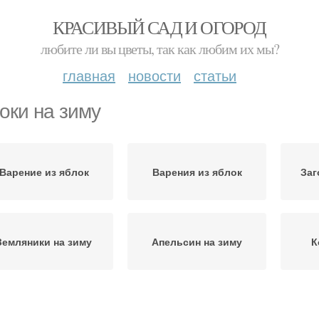
КРАСИВЫЙ САД И ОГОРОД
любите ли вы цветы, так как любим их мы?
главная
новости
статьи
оки на зиму
Варение из яблок
Варения из яблок
Заг
Земляники на зиму
Апельсин на зиму
К
Яблоки в опилках
Яблоки в квартире
Компо