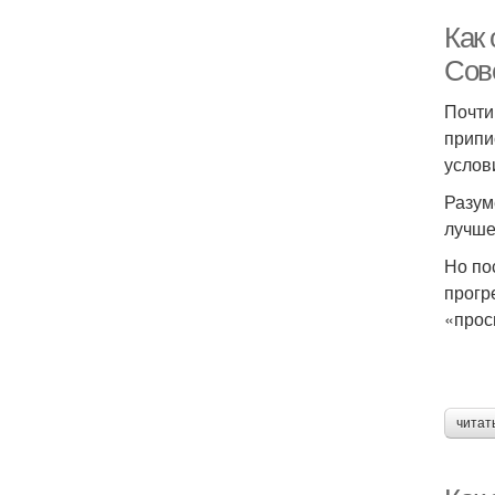
Как 
Сов
Почти
припи
услов
Разум
лучше
Но по
прогр
«прос
читат