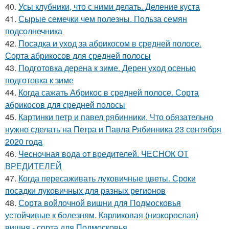
40.
Усы клубники, что с ними делать. Деление куста
41.
Сырые семечки чем полезны. Польза семян
подсолнечника
42.
Посадка и уход за абрикосом в средней полосе.
Сорта абрикосов для средней полосы
43.
Подготовка дерена к зиме. Дерен уход осенью
подготовка к зиме
44.
Когда сажать Абрикос в средней полосе. Сорта
абрикосов для средней полосы
45.
Картинки петр и павел рябинники. Что обязательно
нужно сделать на Петра и Павла Рябинника 23 сентября
2020 года
46.
Чесночная вода от вредителей. ЧЕСНОК ОТ
ВРЕДИТЕЛЕЙ
47.
Когда пересаживать луковичные цветы. Сроки
посадки луковичных для разных регионов
48.
Сорта войлочной вишни для Подмосковья
устойчивые к болезням. Карликовая (низкорослая)
вишня - сорта для Подмосковья