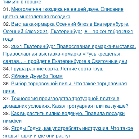
тимьян в горшке
31.
Многолетняя гвоздика на вашей даче. Описание
цветка многолетняя гвоздика
32.
Выставка-ярмарка Осенний блюз в Екатеринбурге.
Осенний блюз 2021, Екатеринбург, 8 – 10 сентября 2021
года
33.
2021 Екатеринбург Православная ярмарка-выставка.
Православная выставка-ярмарка «Русь крещеная,
святая…» пройдет в Екатеринбурге в Святочные дни
34.
Груша ранние сорта. Летние сорта груш
35.
Яблоня Джумбо Помм
36.
Выбор торцовочной пилы. Что такое торцовочная
пила.
37.
Технология производства тротуарной плитки в
домашних условиях. Какая тротуарная плитка лучше?
38.
Как вырастить лилию водяную. Правила посадки
нимфеи
39.
Ягоды Годжи, как употреблять инструкция. Что такое
ягоды Годжи и где они растут