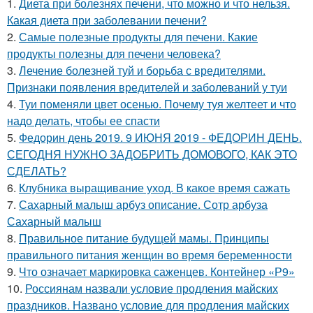
1.
Диета при болезнях печени, что можно и что нельзя.
Какая диета при заболевании печени?
2.
Самые полезные продукты для печени. Какие
продукты полезны для печени человека?
3.
Лечение болезней туй и борьба с вредителями.
Признаки появления вредителей и заболеваний у туи
4.
Туи поменяли цвет осенью. Почему туя желтеет и что
надо делать, чтобы ее спасти
5.
Федорин день 2019. 9 ИЮНЯ 2019 - ФЕДОРИН ДЕНЬ.
СЕГОДНЯ НУЖНО ЗАДОБРИТЬ ДОМОВОГО, КАК ЭТО
СДЕЛАТЬ?
6.
Клубника выращивание уход. В какое время сажать
7.
Сахарный малыш арбуз описание. Сотр арбуза
Сахарный малыш
8.
Правильное питание будущей мамы. Принципы
правильного питания женщин во время беременности
9.
Что означает маркировка саженцев. Контейнер «Р9»
10.
Россиянам назвали условие продления майских
праздников. Названо условие для продления майских