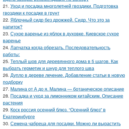
21.
Уход и посадка многолетней гвоздики. Подготовка
гвоздики к посадке в грунт
22.
Яблочный сидр без дрожжей. Сидр. Что это за
напиток?
23.
Сухое варенье из яблок в духовке. Киевское сухое
варенье
24.
Лапчатка когда обрезать. Последовательность
работы:
25.
Теплый шов для деревянного дома в 5 шагов. Как
выбрать герметик и шнур для теплого шва
26.
Дупло в дереве лечение. Добавление статьи в новую
подборку
27.
Малина от А до я. Малина — ботаническое описание
28.
Посадка и уход за лимонником китайским. Описание
растения
29.
Коск россия осенний блюз. “Осенний блюз” в
Екатеринбурге
30.
Семена чабреца для посадки. Можно ли вырастить