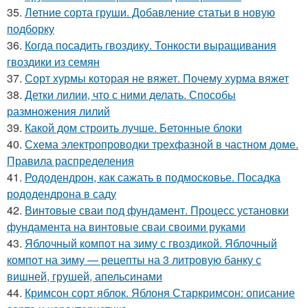
35.
Летние сорта груши. Добавление статьи в новую
подборку
36.
Когда посадить гвоздику. Тонкости выращивания
гвоздики из семян
37.
Сорт хурмы которая не вяжет. Почему хурма вяжет
38.
Детки лилии, что с ними делать. Способы
размножения лилий
39.
Какой дом строить лучше. Бетонные блоки
40.
Схема электропроводки трехфазной в частном доме.
Правила распределения
41.
Рододендрон, как сажать в подмосковье. Посадка
рододендрона в саду
42.
Винтовые сваи под фундамент. Процесс установки
фундамента на винтовые сваи своими руками
43.
Яблочный компот на зиму с гвоздикой. Яблочный
компот на зиму — рецепты на 3 литровую банку с
вишней, грушей, апельсинами
44.
Кримсон сорт яблок. Яблоня Старкримсон: описание