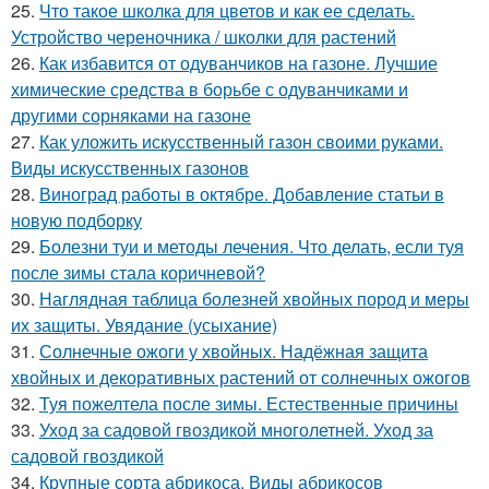
25.
Что такое школка для цветов и как ее сделать.
Устройство череночника / школки для растений
26.
Как избавится от одуванчиков на газоне. Лучшие
химические средства в борьбе с одуванчиками и
другими сорняками на газоне
27.
Как уложить искусственный газон своими руками.
Виды искусственных газонов
28.
Виноград работы в октябре. Добавление статьи в
новую подборку
29.
Болезни туи и методы лечения. Что делать, если туя
после зимы стала коричневой?
30.
Наглядная таблица болезней хвойных пород и меры
их защиты. Увядание (усыхание)
31.
Солнечные ожоги у хвойных. Надёжная защита
хвойных и декоративных растений от солнечных ожогов
32.
Туя пожелтела после зимы. Естественные причины
33.
Уход за садовой гвоздикой многолетней. Уход за
садовой гвоздикой
34.
Крупные сорта абрикоса. Виды абрикосов