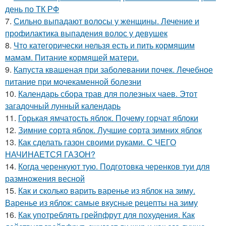
день по ТК РФ
7.
Сильно выпадают волосы у женщины. Лечение и
профилактика выпадения волос у девушек
8.
Что категорически нельзя есть и пить кормящим
мамам. Питание кормящей матери.
9.
Капуста квашеная при заболевании почек. Лечебное
питание при мочекаменной болезни
10.
Календарь сбора трав для полезных чаев. Этот
загадочный лунный календарь
11.
Горькая ямчатость яблок. Почему горчат яблоки
12.
Зимние сорта яблок. Лучшие сорта зимних яблок
13.
Как сделать газон своими руками. С ЧЕГО
НАЧИНАЕТСЯ ГАЗОН?
14.
Когда черенкуют тую. Подготовка черенков туи для
размножения весной
15.
Как и сколько варить варенье из яблок на зиму.
Варенье из яблок: самые вкусные рецепты на зиму
16.
Как употреблять грейпфрут для похудения. Как