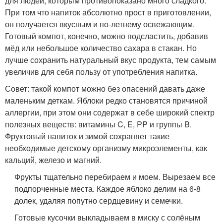
для людей, которым противопоказано много сладкого.
При том что напиток абсолютно прост в приготовлении,
он получается вкусным и по-летнему освежающим.
Готовый компот, конечно, можно подсластить, добавив
мёд или небольшое количество сахара в стакан. Но
лучше сохранить натуральный вкус продукта, тем самым
увеличив для себя пользу от употребления напитка.
Совет: такой компот можно без опасений давать даже
маленьким деткам. Яблоки редко становятся причиной
аллергии, при этом они содержат в себе широкий спектр
полезных веществ: витамины C, E, PP и группы B.
Фруктовый напиток и зимой сохраняет такие
необходимые детскому организму микроэлементы, как
кальций, железо и магний.
Фрукты тщательно перебираем и моем. Вырезаем все
подпорченные места. Каждое яблоко делим на 6-8
долек, удаляя попутно сердцевину и семечки.
Готовые кусочки выкладываем в миску с солёным