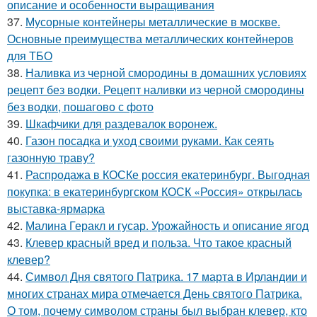
описание и особенности выращивания
37.
Мусорные контейнеры металлические в москве.
Основные преимущества металлических контейнеров
для ТБО
38.
Наливка из черной смородины в домашних условиях
рецепт без водки. Рецепт наливки из черной смородины
без водки, пошагово с фото
39.
Шкафчики для раздевалок воронеж.
40.
Газон посадка и уход своими руками. Как сеять
газонную траву?
41.
Распродажа в КОСКе россия екатеринбург. Выгодная
покупка: в екатеринбургском КОСК «Россия» открылась
выставка-ярмарка
42.
Малина Геракл и гусар. Урожайность и описание ягод
43.
Клевер красный вред и польза. Что такое красный
клевер?
44.
Символ Дня святого Патрика. 17 марта в Ирландии и
многих странах мира отмечается День святого Патрика.
О том, почему символом страны был выбран клевер, кто