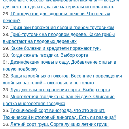
для чего это делать, какие материалы использовать
26.
10 продуктов для здоровья печени. Что нельзя
печени?
27.
Признаки поражения яблони грибом трутовиком
28.
Гриб-трутовик на плодовом дереве. Какие грибы
вырастают на плодовых деревьях
29.
Какие болезни и вредители поражают туи.
30.
Когда сажать гвоздики. Выбор сорта
31.
Дезинфекция почвы в саду. Добавление статьи в
новую подборку
32.
Защита хвойных от ожогов. Весенние повреждения
хвойных растений – ожоговые и не только
33.
Лук длительного хранения сорта. Выбор сорта
34.
Многолетняя гвоздика на вашей даче. Описание
цветка многолетняя гвоздика
35.
Технический сорт винограда, что это значит.
Технический и столовый виноград. Есть ли разница?
36.
Летний сорт груш. Сорта лучших летних груш: