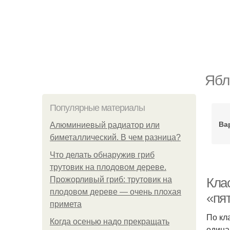
Ябл
Популярные материалы
Ва
Алюминиевый радиатор или
биметаллический. В чем разница?
Что делать обнаружив гриб
трутовик на плодовом дереве.
Прожорливый гриб: трутовик на
Кла
плодовом дереве — очень плохая
«пя
примета
По кл
Когда осенью надо прекращать
одина