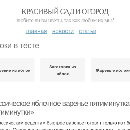
КРАСИВЫЙ САД И ОГОРОД
любите ли вы цветы, так как любим их мы?
главная
новости
статьи
оки в тесте
Заготовка из
рение из яблок
Жареные яблок
яблок
ссическое яблочное варенье пятиминутка
тиминутки»
ассическим рецептам быстрое варенье готовят только из яб
ковы. Основное отличие между разными рецептами – в спо