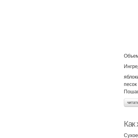
Объем
Ингре
яблоки
песок 
Пошаг
читат
Как 
Сухое