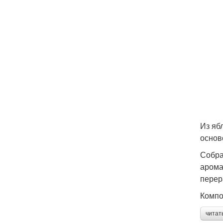
Из яб
основ
Собра
арома
перер
Компо
читат