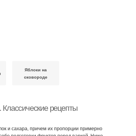
Яблоки на
и
сковороде
. Классические рецепты
лок и сахара, причем их пропорции примерно
собе подготовки фруктов перед варкой. Ниже