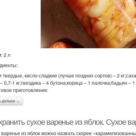
: 2 л
диенты:
 твердые, кисло-сладкие (лучше поздних сортов) – 2 кг;саха
– 0,7-1 кг;гвоздика – 4 бутона;корица – 1 палочка;бадьян – 1
овое приготовление:
ь дальше →
хранить сухое варенье из яблок. Сухое ва
 варенье из яблок можно назвать скорее «карамелизованны