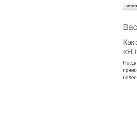
читат
Вас
Как
«Ян
Предл
пряно
более