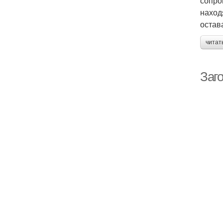
сопро
наход
остав
читат
Заго