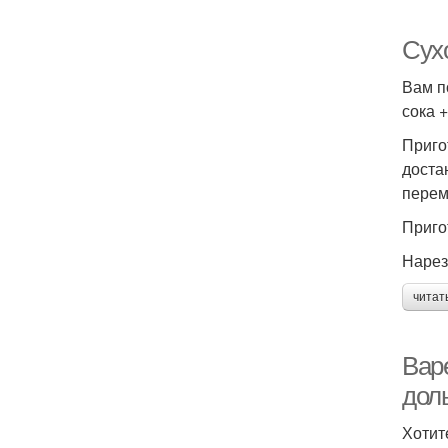
Сухо
Вам п
сока +
Приго
доста
перем
Приго
Нарез
читат
Вар
дол
Хотит