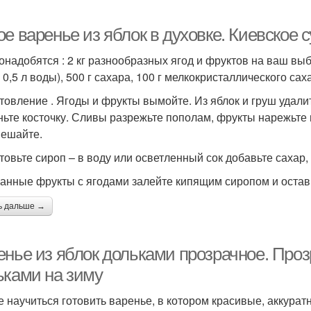
е варенье из яблок в духовке. Киевское 
онадобятся : 2 кг разнообразных ягод и фруктов на ваш выбо
 0,5 л воды), 500 г сахара, 100 г мелкокристаллического сах
товление . Ягоды и фрукты вымойте. Из яблок и груш удали
ньте косточку. Сливы разрежьте пополам, фрукты нарежьте 
ешайте.
товьте сироп – в воду или осветленный сок добавьте сахар, 
анные фрукты с ягодами залейте кипящим сиропом и оставьт
ь дальше →
енье из яблок дольками прозрачное. Проз
ьками на зиму
е научиться готовить варенье, в котором красивые, аккура