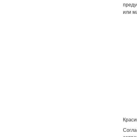
преду
или м
Краси
Согла