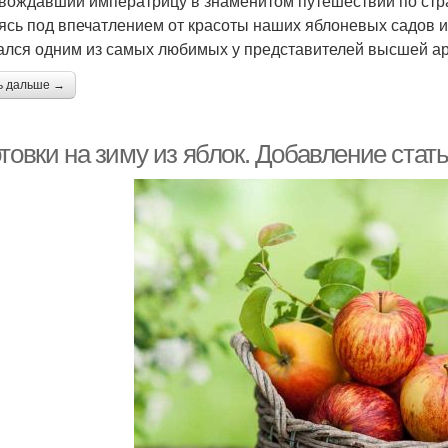
вождавший императрицу в знаменитом путешествии по стра
ясь под впечатлением от красоты наших яблоневых садов и
ался одним из самых любимых у представителей высшей ар
ь дальше →
товки на зиму из яблок. Добавление стат