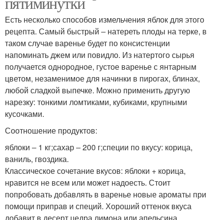
пятиминутки
Есть несколько способов измельчения яблок для этого
рецепта. Самый быстрый ‒ натереть плоды на терке, в
таком случае варенье будет по консистенции
напоминать джем или повидло. Из натертого сырья
получается однородное, густое варенье с янтарным
цветом, незаменимое для начинки в пирогах, блинах,
любой сладкой выпечке. Можно применить другую
нарезку: тонкими ломтиками, кубиками, крупными
кусочками.
Соотношение продуктов:
яблоки ‒ 1 кг;сахар ‒ 200 г;специи по вкусу: корица,
ваниль, гвоздика.
Классическое сочетание вкусов: яблоки + корица,
нравится не всем или может надоесть. Стоит
попробовать добавлять в варенье новые ароматы при
помощи приправ и специй. Хороший оттенок вкуса
добавит в десерт цедра лимона или апельсина.