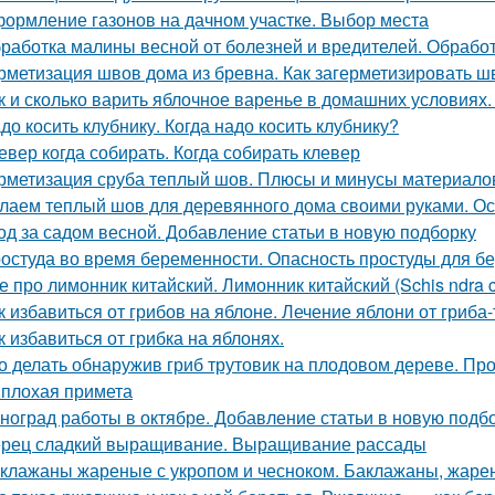
ормление газонов на дачном участке. Выбор места
работка малины весной от болезней и вредителей. Обработ
рметизация швов дома из бревна. Как загерметизировать 
к и сколько варить яблочное варенье в домашних условиях
до косить клубнику. Когда надо косить клубнику?
евер когда собирать. Когда собирать клевер
рметизация сруба теплый шов. Плюсы и минусы материалов
лаем теплый шов для деревянного дома своими руками. О
од за садом весной. Добавление статьи в новую подборку
остуда во время беременности. Опасность простуды для 
е про лимонник китайский. Лимонник китайский (Schis ndra chin
к избавиться от грибов на яблоне. Лечение яблони от гриба
к избавиться от грибка на яблонях.
о делать обнаружив гриб трутовик на плодовом дереве. Пр
 плохая примета
ноград работы в октябре. Добавление статьи в новую подб
рец сладкий выращивание. Выращивание рассады
клажаны жареные с укропом и чесноком. Баклажаны, жаре