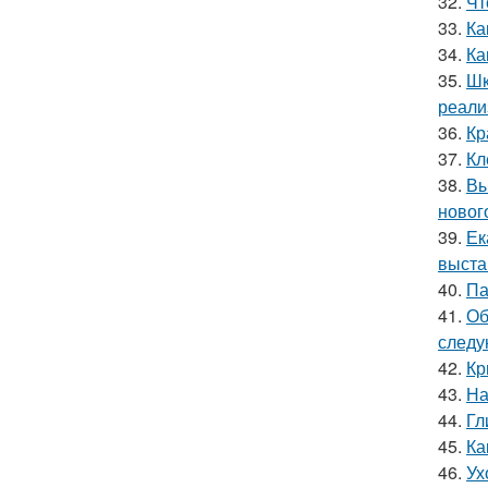
32.
Чт
33.
Ка
34.
Ка
35.
Шк
реали
36.
Кр
37.
Кл
38.
Вы
новог
39.
Ек
выста
40.
Па
41.
Об
следу
42.
Кр
43.
На
44.
Гл
45.
Ка
46.
Ух