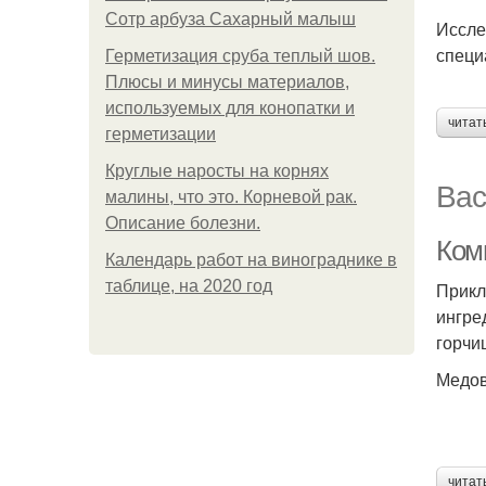
Сотр арбуза Сахарный малыш
Иссле
специ
Герметизация сруба теплый шов.
Плюсы и минусы материалов,
используемых для конопатки и
читат
герметизации
Круглые наросты на корнях
Вас
малины, что это. Корневой рак.
Описание болезни.
Ком
Календарь работ на винограднике в
таблице, на 2020 год
Прикл
ингре
горчи
Медов
читат