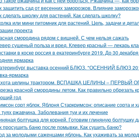
о такое ржавчина и как с ней бороться. Ржавчина —, как бо
к защитить сад от весенних заморозков. Влияние заморозк
к сделать школку для растений. Как сделать школку?
олка или мини питомник для растений. Цель, задачи и дет
зации проекта
асная смородина рядом с вишней. С чем нельзя сажать
евер сушеный польза и вред. Клевер красный — лекарь кла
ставки в коске россия в екатеринбурге 2019. До 30 декабр
одняя ярмарка
атеринбург выставка осенний БЛЮЗ. "ОСЕННИЙ БЛЮЗ 2019
вка-ярмарка
хота целины трактором. ВСПАШКА ЦЕЛИНЫ – ПЕРВЫЙ 
резка красной смородины летом. Как правильно обрезать 
ющий год
имсон сорт яблок. Яблоня Старкримсон: описание сорта и х
 туях ржавчина. Заболевания туи и их лечение
иняная болтушка для корней. Готовим глиняную болтушку 
к просушить баню после помывки. Как сушить баню?
од за молодыми саженцами яблонь. Как ухаживать за мол