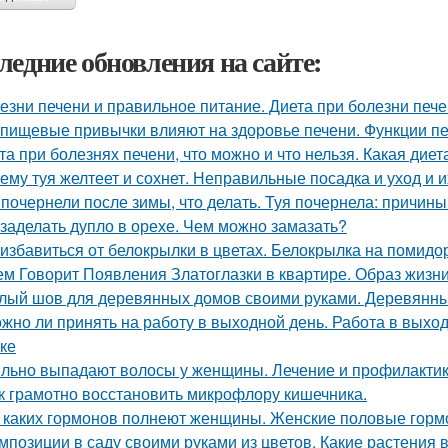
ледние обновления на сайте:
езни печени и правильное питание. Диета при болезни печ
 пищевые привычки влияют на здоровье печени. Функции пе
та при болезнях печени, что можно и что нельзя. Какая дие
ему туя желтеет и сохнет. Неправильные посадка и уход и 
 почернели после зимы, что делать. Туя почернела: причин
 заделать дупло в орехе. Чем можно замазать?
 избавиться от белокрылки в цветах. Белокрылка на помидо
ем Говорит Появления Златоглазки в квартире. Образ жизни
лый шов для деревянных домов своими руками. Деревянный
жно ли принять на работу в выходной день. Работа в выхо
ке
льно выпадают волосы у женщины. Лечение и профилактик
к грамотно восстановить микрофлору кишечника.
 каких гормонов полнеют женщины. Женские половые горм
мпозиции в саду своими руками из цветов. Какие растения 