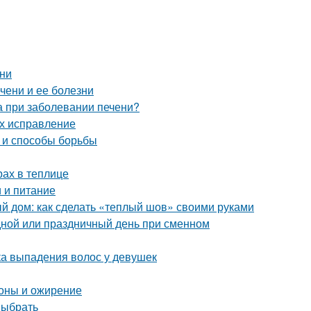
ени
чени и ее болезни
та при заболевании печени?
их исправление
ы и способы борьбы
рах в теплице
 и питание
 дом: как сделать «теплый шов» своими руками
дной или праздничный день при сменном
а выпадения волос у девушек
оны и ожирение
выбрать