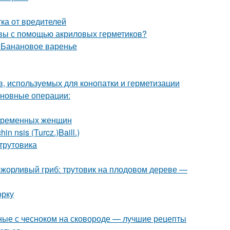
ка от вредителей
швы с помощью акриловых герметиков?
. Банановое варенье
, используемых для конопатки и герметизации
сновные операции:
беременных женщин
 nsis (Turcz.)Baill.)
-трутовика
ожорливый гриб: трутовик на плодовом дереве —
орку
ные с чесноком на сковороде — лучшие рецепты