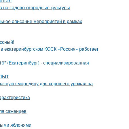
роться
ов на садово-огородные культуры
альное описание мероприятий в рамках
ссный!
я в екатеринбургском КОСК «Россия» работает
" (Екатеринбург) - специализированная
ОПЫТ
красную смородину для хорошего урожая на
арактеристика
для саженцев
одыми яблонями