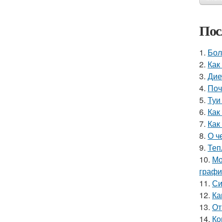
Пос
1.
Бол
2.
Как
3.
Дие
4.
Поч
5.
Туи
6.
Как
7.
Как
8.
О ч
9.
Теп
10.
Мо
графи
11.
Си
12.
Ка
13.
От
14.
Ко