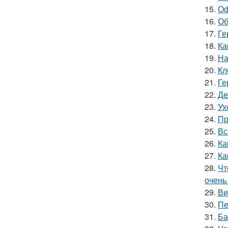
15.
Оф
16.
Об
17.
Ге
18.
Ка
19.
На
20.
Кл
21.
Ге
22.
Де
23.
Ух
24.
Пр
25.
Вс
26.
Ка
27.
Ка
28.
Чт
очень
29.
Ви
30.
Пе
31.
Ба