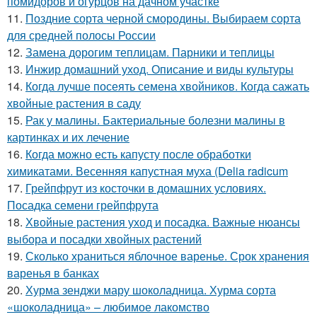
помидоров и огурцов на дачном участке
11.
Поздние сорта черной смородины. Выбираем сорта
для средней полосы России
12.
Замена дорогим теплицам. Парники и теплицы
13.
Инжир домашний уход. Описание и виды культуры
14.
Когда лучше посеять семена хвойников. Когда сажать
хвойные растения в саду
15.
Рак у малины. Бактериальные болезни малины в
картинках и их лечение
16.
Когда можно есть капусту после обработки
химикатами. Весенняя капустная муха (Delia radicum
17.
Грейпфрут из косточки в домашних условиях.
Посадка семени грейпфрута
18.
Хвойные растения уход и посадка. Важные нюансы
выбора и посадки хвойных растений
19.
Сколько храниться яблочное варенье. Срок хранения
варенья в банках
20.
Хурма зенджи мару шоколадница. Хурма сорта
«шоколадница» – любимое лакомство