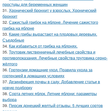
простуды для беременных женщин
31.
Хронический бронхит у взрослых. Хронический
бронхит
32.
Сажистый грибок на яблоне. Лечение сажистого
грибка на яблоне
33.
Какие грибы вырастают на плодовых деревьях.
Съедобные
34.
Как избавиться от грибка на яблонях.
35.
Трутовик лиственничный лечебные свойства и
противопоказания. Лечебные свойства трутовика серно-
жёлтого
36.
Гортензии домашние уход. Правила ухода за
гортензией в домашних условиях
37.
Дезинфекция почвы в саду. Добавление статьи в
новую подборку
38.
Сорта летних яблок. Летние яблони: параметры
выбора
39.
Персик донецкий желтый отзывы. 5 лучших сортов