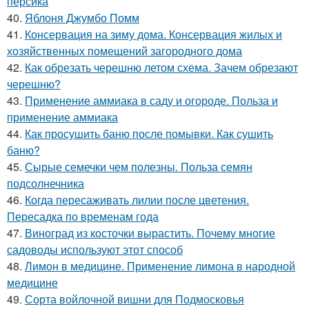
персика
40.
Яблоня Джумбо Помм
41.
Консервация на зиму дома. Консервация жилых и
хозяйственных помещений загородного дома
42.
Как обрезать черешню летом схема. Зачем обрезают
черешню?
43.
Применение аммиака в саду и огороде. Польза и
применение аммиака
44.
Как просушить баню после помывки. Как сушить
баню?
45.
Сырые семечки чем полезны. Польза семян
подсолнечника
46.
Когда пересаживать лилии после цветения.
Пересадка по временам года
47.
Виноград из косточки вырастить. Почему многие
садоводы используют этот способ
48.
Лимон в медицине. Применение лимона в народной
медицине
49.
Сорта войлочной вишни для Подмосковья