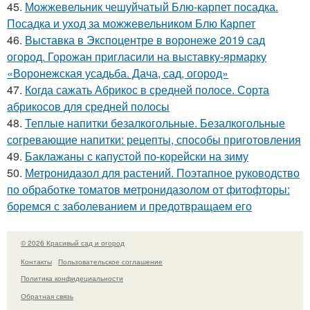
45.
Можжевельник чешуйчатый Блю-карпет посадка.
Посадка и уход за можжевельником Блю Карпет
46.
Выставка в Экспоцентре в воронеже 2019 сад
огород. Горожан пригласили на выставку-ярмарку
«Воронежская усадьба. Дача, сад, огород»
47.
Когда сажать Абрикос в средней полосе. Сорта
абрикосов для средней полосы
48.
Теплые напитки безалкогольные. Безалкогольные
согревающие напитки: рецепты, способы приготовления
49.
Баклажаны с капустой по-корейски на зиму
50.
Метронидазол для растений. Поэтапное руководство
по обработке томатов метронидазолом от фитофторы:
боремся с заболеванием и предотвращаем его
© 2026 Красивый сад и огород
Контакты
Пользовательское соглашение
Политика конфидециальности
Обратная связь