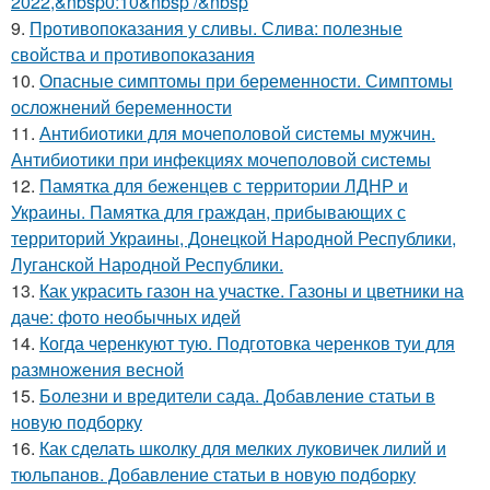
2022,&nbsp0:10&nbsp /&nbsp
9.
Противопоказания у сливы. Слива: полезные
свойства и противопоказания
10.
Опасные симптомы при беременности. Симптомы
осложнений беременности
11.
Антибиотики для мочеполовой системы мужчин.
Антибиотики при инфекциях мочеполовой системы
12.
Памятка для беженцев с территории ЛДНР и
Украины. Памятка для граждан, прибывающих с
территорий Украины, Донецкой Народной Республики,
Луганской Народной Республики.
13.
Как украсить газон на участке. Газоны и цветники на
даче: фото необычных идей
14.
Когда черенкуют тую. Подготовка черенков туи для
размножения весной
15.
Болезни и вредители сада. Добавление статьи в
новую подборку
16.
Как сделать школку для мелких луковичек лилий и
тюльпанов. Добавление статьи в новую подборку