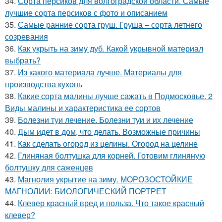
34.
Сорта персиков для волгоградской области. Самые
лучшие сорта персиков с фото и описанием
35.
Самые ранние сорта груш. Груша – сорта летнего
созревания
36.
Как укрыть на зиму дуб. Какой укрывной материал
выбрать?
37.
Из какого материала лучше. Материалы для
производства кухонь
38.
Какие сорта малины лучше сажать в Подмосковье. 2
Виды малины и характеристика ее сортов
39.
Болезни туи лечение. Болезни туи и их лечение
40.
Дым идет в дом, что делать. Возможные причины
41.
Как сделать огород из целины. Огород на целине
42.
Глиняная болтушка для корней. Готовим глиняную
болтушку для саженцев
43.
Магнолия укрытие на зиму. МОРОЗОСТОЙКИЕ
МАГНОЛИИ: БИОЛОГИЧЕСКИЙ ПОРТРЕТ
44.
Клевер красный вред и польза. Что такое красный
клевер?