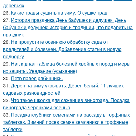
деревьях
26.
Какие травы сушить на зиму. О сушке трав
27.
История праздника День бабушек и дедушек. День
бабушек и дедушек: история и традиции, что подарить на
праздник
28.
Не пропустите осеннюю обработку сада от
вредителей и болезней. Добавление статьи в новую
подборку
29.
Наглядная таблица болезней хвойных пород и меры
их защиты. Увядание (усыхание)
30.
Петр павел рябинники.
31.
Дерен на зиму укрывать. Дёрен белый: 11 лучших
садовых разновидностей
32.
Что такое школка для саженцев винограда. Посадка
винограда черенками осенью
33.
Посадка клубники семенами на рассаду в торфяных
таблетках. Зимний посев семян земляники в торфяные
таблетки