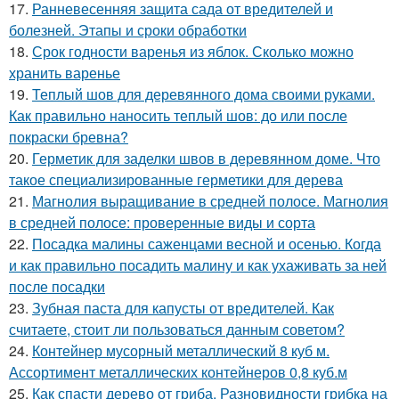
17.
Ранневесенняя защита сада от вредителей и
болезней. Этапы и сроки обработки
18.
Срок годности варенья из яблок. Сколько можно
хранить варенье
19.
Теплый шов для деревянного дома своими руками.
Как правильно наносить теплый шов: до или после
покраски бревна?
20.
Герметик для заделки швов в деревянном доме. Что
такое специализированные герметики для дерева
21.
Магнолия выращивание в средней полосе. Магнолия
в средней полосе: проверенные виды и сорта
22.
Посадка малины саженцами весной и осенью. Когда
и как правильно посадить малину и как ухаживать за ней
после посадки
23.
Зубная паста для капусты от вредителей. Как
считаете, стоит ли пользоваться данным советом?
24.
Контейнер мусорный металлический 8 куб м.
Ассортимент металлических контейнеров 0,8 куб.м
25.
Как спасти дерево от гриба. Разновидности грибка на