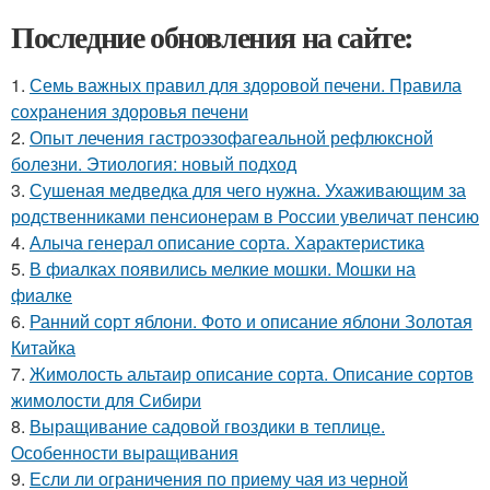
Последние обновления на сайте:
1.
Семь важных правил для здоровой печени. Правила
сохранения здоровья печени
2.
Опыт лечения гастроэзофагеальной рефлюксной
болезни. Этиология: новый подход
3.
Сушеная медведка для чего нужна. Ухаживающим за
родственниками пенсионерам в России увеличат пенсию
4.
Алыча генерал описание сорта. Характеристика
5.
В фиалках появились мелкие мошки. Мошки на
фиалке
6.
Ранний сорт яблони. Фото и описание яблони Золотая
Китайка
7.
Жимолость альтаир описание сорта. Описание сортов
жимолости для Сибири
8.
Выращивание садовой гвоздики в теплице.
Особенности выращивания
9.
Если ли ограничения по приему чая из черной