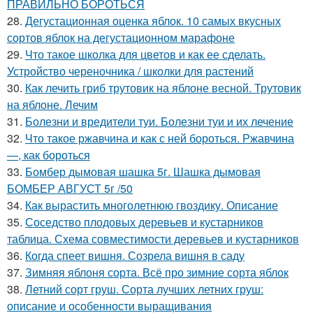
ПРАВИЛЬНО БОРОТЬСЯ
28.
Дегустационная оценка яблок. 10 самых вкусных
сортов яблок на дегустационном марафоне
29.
Что такое школка для цветов и как ее сделать.
Устройство череночника / школки для растений
30.
Как лечить гриб трутовик на яблоне весной. Трутовик
на яблоне. Лечим
31.
Болезни и вредители туи. Болезни туи и их лечение
32.
Что такое ржавчина и как с ней бороться. Ржавчина
—, как бороться
33.
Бомбер дымовая шашка 5г. Шашка дымовая
БОМБЕР АВГУСТ 5г /50
34.
Как вырастить многолетнюю гвоздику. Описание
35.
Соседство плодовых деревьев и кустарников
таблица. Схема совместимости деревьев и кустарников
36.
Когда спеет вишня. Созрела вишня в саду
37.
Зимняя яблоня сорта. Всё про зимние сорта яблок
38.
Летний сорт груш. Сорта лучших летних груш:
описание и особенности выращивания