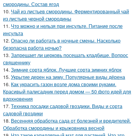
смородины. Состав ягод
10.
Чай из листьев смородины. Ферментированный чай
из листьев черной смородины
11.
Что можно и нельзя при инсульте. Питание после
инсульта
12.
Опасно ли работать в ночные смены. Насколько
безопасна работа ночью?
13.
Запрещает ли церковь посещать кладбище. Вопрос
священнику
14.
Зимние сорта яблок. Лучшие сорта зимних яблок
15.
Укрытие дерен на зиму. Популярные виды дёрена
16.
Как украсить газон возле дома своими руками.
Красивый палисадник перед домом — 50 фото идей для
вдохновения
17.
Техника посадки садовой гвоздики. Виды и сорта
садовой гвоздики
18.
Весенняя обработка сада от болезней и вредителей.
Обработка смородины и крыжовника весной
19.
Что такое капиллярный мат для растений. Что это