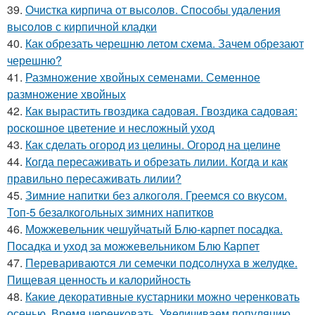
39.
Очистка кирпича от высолов. Способы удаления
высолов с кирпичной кладки
40.
Как обрезать черешню летом схема. Зачем обрезают
черешню?
41.
Размножение хвойных семенами. Семенное
размножение хвойных
42.
Как вырастить гвоздика садовая. Гвоздика садовая:
роскошное цветение и несложный уход
43.
Как сделать огород из целины. Огород на целине
44.
Когда пересаживать и обрезать лилии. Когда и как
правильно пересаживать лилии?
45.
Зимние напитки без алкоголя. Греемся со вкусом.
Топ-5 безалкогольных зимних напитков
46.
Можжевельник чешуйчатый Блю-карпет посадка.
Посадка и уход за можжевельником Блю Карпет
47.
Перевариваются ли семечки подсолнуха в желудке.
Пищевая ценность и калорийность
48.
Какие декоративные кустарники можно черенковать
осенью. Время черенковать. Увеличиваем популяцию