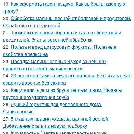
19.
Как оформить газон на даче. Как выбрать газонную
траву?
20.
Обработка малины весной от болезней и вредителей.
Обработка от вредителей
21.
Тонкости весенней обработки сада от болезней и
вредителей. Этапы весенней обработки
22.
Польза и вред цитрусовых фруктов.. Полезные
свойства апельсина
23.
Посадка малины осенью и уход за ней. Как
правильно посадить малину осенью
24.
20 рецептов самого вкусного варенья без сахара. Как
сварить варенье без сахара
25.
Как утеплить дом из бруса теплым швом. Нюансы
внутреннего утепления сруба
26.
Лучший герметик для деревянного дома.
Силиконовые
27.
5 главных правил ухода за малиной весной.
Добавление статьи в новую подборку
28.
Курчавость и Желтая карликовость малины.