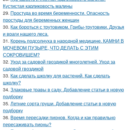
Кустистая карликовость малины
29.
Простуда во время беременности. Опасность
простуды для беременных женщин
30.
Как бороться с трутовиком. Грибы-трутовики. Друзья
и враги нашего леса.
31.
Корень подсолнуха в народной медицине. КАМНИ В
МОЧЕВОМ ПУЗЫРЕ, ЧТО ДЕЛАТЬ С ЭТИМ
СОКРОВИЩЕМ?
32.
Уход за садовой гвоздикой многолетней. Уход за
садовой гвоздикой
33.
Как сделать школку для растений. Как сделать
школку?
34.
Злаковые травы в саду. Добавление статьи в новую
подборку
35.
Летние сорта груши. Добавление статьи в новую
подборку
36.
Время пересадки пионов. Когда и как правильно
пересаживать пионы?