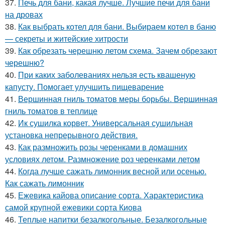
37.
Печь для бани, какая лучше. Лучшие печи для бани
на дровах
38.
Как выбрать котел для бани. Выбираем котел в баню
— секреты и житейские хитрости
39.
Как обрезать черешню летом схема. Зачем обрезают
черешню?
40.
При каких заболеваниях нельзя есть квашеную
капусту. Помогает улучшить пищеварение
41.
Вершинная гниль томатов меры борьбы. Вершинная
гниль томатов в теплице
42.
Ик сушилка корвет. Универсальная сушильная
установка непрерывного действия.
43.
Как размножить розы черенками в домашних
условиях летом. Размножение роз черенками летом
44.
Когда лучше сажать лимонник весной или осенью.
Как сажать лимонник
45.
Ежевика кайова описание сорта. Характеристика
самой крупной ежевики сорта Киова
46.
Теплые напитки безалкогольные. Безалкогольные