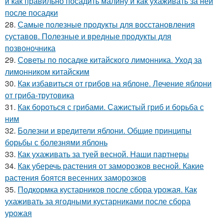
и как правильно посадить малину и как ухаживать за ней
после посадки
28.
Самые полезные продукты для восстановления
суставов. Полезные и вредные продукты для
позвоночника
29.
Советы по посадке китайского лимонника. Уход за
лимонником китайским
30.
Как избавиться от грибов на яблоне. Лечение яблони
от гриба-трутовика
31.
Как бороться с грибами. Сажистый гриб и борьба с
ним
32.
Болезни и вредители яблони. Общие принципы
борьбы с болезнями яблонь
33.
Как ухаживать за туей весной. Наши партнеры
34.
Как уберечь растения от заморозков весной. Какие
растения боятся весенних заморозков
35.
Подкормка кустарников после сбора урожая. Как
ухаживать за ягодными кустарниками после сбора
урожая