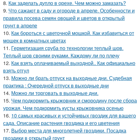
8.
Как заделать дупло в орехе. Чем можно замазать?
9.
Что сажают в саду и огороде в апреле. Особенности и
правила посева семян овощей и цветов в открытый
грунт в апреле
10.
Как бороться с цветочной мошкой. Как избавиться от
мошек в комнатных цветах
11.
Герметизация сруба по технологии теплый шов.
Теплый шов своими руками. Каждому ли по плечу
12.
Как взять оплачиваемый выходной.. Как официально
взять отгул
13.
Можно ли брать отпуск на выходные дни. Судебная
практика : Очередной отпуск в выходные дни
14.
Можно ли торговать в выходные дни.
15.
Чем подкормить крыжовник и смородину после сбора
урожая. Чем подкормить кусты крыжовника осенью
16.
10 самых красивых и устойчивых гвоздик для вашего
сада. Описание растения гвоздика и его цветения
17.
Выбор места для многолетней гвоздики. Посадка
гвоздики в открытый грунт