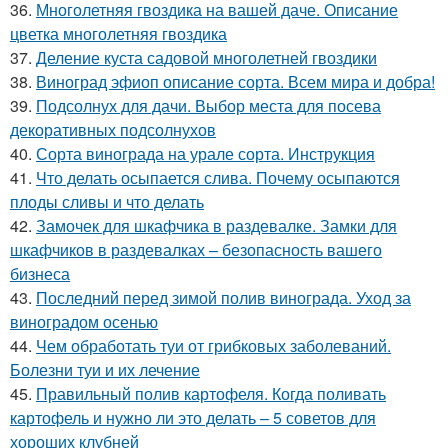
36.
Многолетняя гвоздика на вашей даче. Описание
цветка многолетняя гвоздика
37.
Деление куста садовой многолетней гвоздики
38.
Виноград эфиоп описание сорта. Всем мира и добра!
39.
Подсолнух для дачи. Выбор места для посева
декоративных подсолнухов
40.
Сорта винограда на урале сорта. Инструкция
41.
Что делать осыпается слива. Почему осыпаются
плоды сливы и что делать
42.
Замочек для шкафчика в раздевалке. Замки для
шкафчиков в раздевалках – безопасность вашего
бизнеса
43.
Последний перед зимой полив винограда. Уход за
виноградом осенью
44.
Чем обработать туи от грибковых заболеваний.
Болезни туи и их лечение
45.
Правильный полив картофеля. Когда поливать
картофель и нужно ли это делать – 5 советов для
хороших клубней