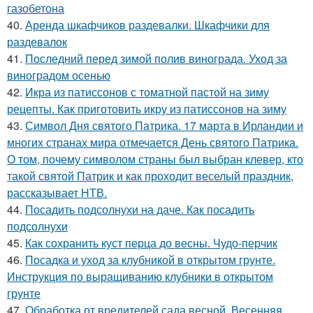
газобетона
40.
Аренда шкафчиков раздевалки. Шкафчики для
раздевалок
41.
Последний перед зимой полив винограда. Уход за
виноградом осенью
42.
Икра из патиссонов с томатной пастой на зиму
рецепты. Как приготовить икру из патиссонов на зиму
43.
Символ Дня святого Патрика. 17 марта в Ирландии и
многих странах мира отмечается День святого Патрика.
О том, почему символом страны был выбран клевер, кто
такой святой Патрик и как проходит веселый праздник,
рассказывает НТВ.
44.
Посадить подсолнухи на даче. Как посадить
подсолнухи
45.
Как сохранить куст перца до весны. Чудо-перчик
46.
Посадка и уход за клубникой в открытом грунте.
Инструкция по выращиванию клубники в открытом
грунте
47.
Обработка от вредителей сада весной. Весенняя