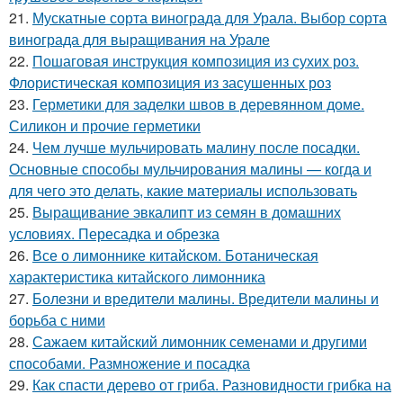
21.
Мускатные сорта винограда для Урала. Выбор сорта
винограда для выращивания на Урале
22.
Пошаговая инструкция композиция из сухих роз.
Флористическая композиция из засушенных роз
23.
Герметики для заделки швов в деревянном доме.
Силикон и прочие герметики
24.
Чем лучше мульчировать малину после посадки.
Основные способы мульчирования малины — когда и
для чего это делать, какие материалы использовать
25.
Выращивание эвкалипт из семян в домашних
условиях. Пересадка и обрезка
26.
Все о лимоннике китайском. Ботаническая
характеристика китайского лимонника
27.
Болезни и вредители малины. Вредители малины и
борьба с ними
28.
Сажаем китайский лимонник семенами и другими
способами. Размножение и посадка
29.
Как спасти дерево от гриба. Разновидности грибка на