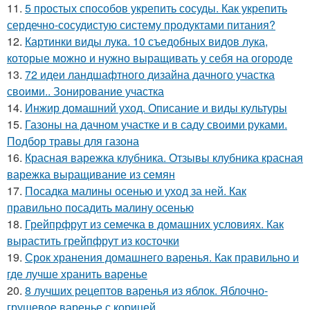
11.
5 простых способов укрепить сосуды. Как укрепить
сердечно-сосудистую систему продуктами питания?
12.
Картинки виды лука. 10 съедобных видов лука,
которые можно и нужно выращивать у себя на огороде
13.
72 идеи ландшафтного дизайна дачного участка
своими.. Зонирование участка
14.
Инжир домашний уход. Описание и виды культуры
15.
Газоны на дачном участке и в саду своими руками.
Подбор травы для газона
16.
Красная варежка клубника. Отзывы клубника красная
варежка выращивание из семян
17.
Посадка малины осенью и уход за ней. Как
правильно посадить малину осенью
18.
Грейпрфрут из семечка в домашних условиях. Как
вырастить грейпфрут из косточки
19.
Срок хранения домашнего варенья. Как правильно и
где лучше хранить варенье
20.
8 лучших рецептов варенья из яблок. Яблочно-
грушевое варенье с корицей