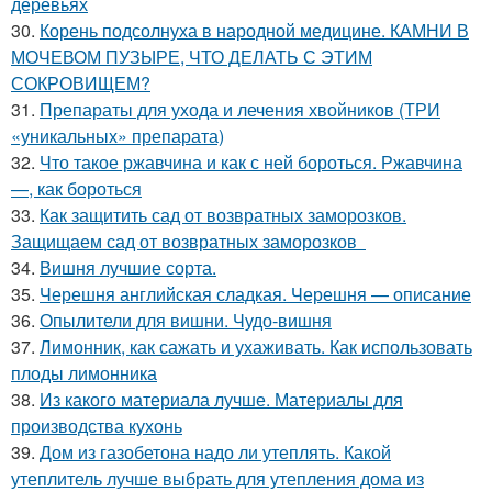
деревьях
30.
Корень подсолнуха в народной медицине. КАМНИ В
МОЧЕВОМ ПУЗЫРЕ, ЧТО ДЕЛАТЬ С ЭТИМ
СОКРОВИЩЕМ?
31.
Препараты для ухода и лечения хвойников (ТРИ
«уникальных» препарата)
32.
Что такое ржавчина и как с ней бороться. Ржавчина
—, как бороться
33.
Как защитить сад от возвратных заморозков.
Защищаем сад от возвратных заморозков
34.
Вишня лучшие сорта.
35.
Черешня английская сладкая. Черешня — описание
36.
Опылители для вишни. Чудо-вишня
37.
Лимонник, как сажать и ухаживать. Как использовать
плоды лимонника
38.
Из какого материала лучше. Материалы для
производства кухонь
39.
Дом из газобетона надо ли утеплять. Какой
утеплитель лучше выбрать для утепления дома из