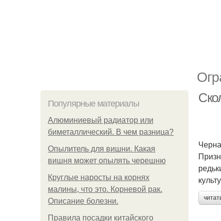
Огр
Скол
Популярные материалы
Алюминиевый радиатор или
биметаллический. В чем разница?
Черна
Опылитель для вишни. Какая
Призн
вишня может опылять черешню
редьк
Круглые наросты на корнях
культ
малины, что это. Корневой рак.
читат
Описание болезни.
Правила посадки китайского