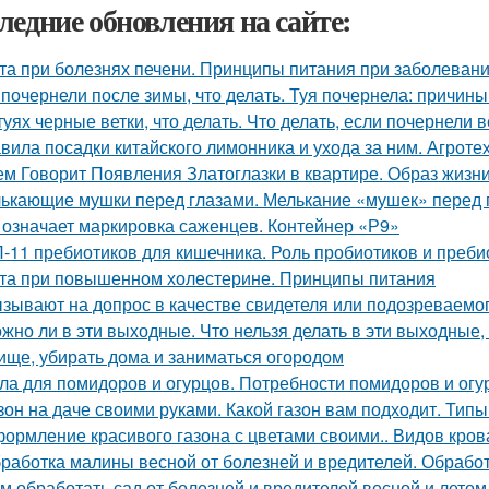
ледние обновления на сайте:
та при болезнях печени. Принципы питания при заболевани
 почернели после зимы, что делать. Туя почернела: причин
туях черные ветки, что делать. Что делать, если почернели в
вила посадки китайского лимонника и ухода за ним. Агрот
ем Говорит Появления Златоглазки в квартире. Образ жизни
ькающие мушки перед глазами. Мелькание «мушек» перед 
 означает маркировка саженцев. Контейнер «Р9»
-11 пребиотиков для кишечника. Роль пробиотиков и пребио
та при повышенном холестерине. Принципы питания
зывают на допрос в качестве свидетеля или подозреваемог
жно ли в эти выходные. Что нельзя делать в эти выходные, 
ище, убирать дома и заниматься огородом
ла для помидоров и огурцов. Потребности помидоров и огу
зон на даче своими руками. Какой газон вам подходит. Типы
ормление красивого газона с цветами своими.. Видов кров
работка малины весной от болезней и вредителей. Обработ
м обработать сад от болезней и вредителей весной и летом.