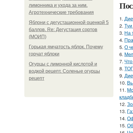
Пос
лимонника и ухода за ним.
Агротехнические требования
1.
Дие
Яблони с дегустационной оценкой 5
2.
Туи
баллов. Re: Дегустация сортов
3.
На 
(МОИП)
4.
Пра
5.
О ч
Горькая ямчатость яблок. Почему
6.
Мел
горчат яблоки
7.
Что
Огурцы с лимонной кислотой и
8.
ТОП
водкой рецепт. Соленые огурцы
9.
Дие
рецепт
10.
Вы
11.
Мо
кладб
12.
Зо
13.
Га
14.
Оф
15.
Об
16.
Че