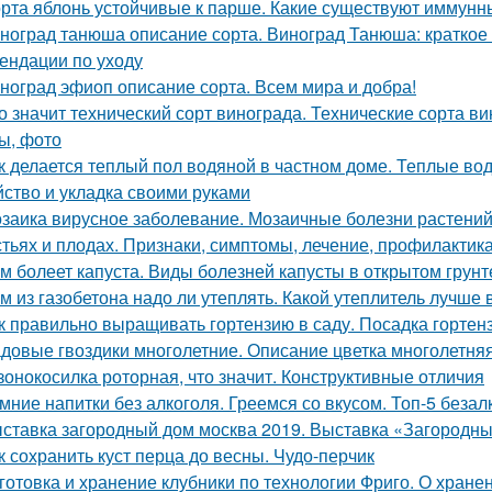
рта яблонь устойчивые к парше. Какие существуют иммунны
ноград танюша описание сорта. Виноград Танюша: краткое 
ендации по уходу
ноград эфиоп описание сорта. Всем мира и добра!
о значит технический сорт винограда. Технические сорта ви
ы, фото
к делается теплый пол водяной в частном доме. Теплые во
йство и укладка своими руками
заика вирусное заболевание. Мозаичные болезни растений.
стьях и плодах. Признаки, симптомы, лечение, профилактик
м болеет капуста. Виды болезней капусты в открытом грунт
м из газобетона надо ли утеплять. Какой утеплитель лучше
к правильно выращивать гортензию в саду. Посадка гортен
довые гвоздики многолетние. Описание цветка многолетняя
зонокосилка роторная, что значит. Конструктивные отличия
мние напитки без алкоголя. Греемся со вкусом. Топ-5 беза
ставка загородный дом москва 2019. Выставка «Загородны
к сохранить куст перца до весны. Чудо-перчик
готовка и хранение клубники по технологии Фриго. О хране