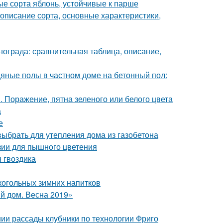
е сорта яблонь, устойчивые к парше
описание сорта, основные характеристики,
нограда: сравнительная таблица, описание,
дяные полы в частном доме на бетонный пол:
 Поражение, пятна зеленого или белого цвета
а
е
 выбрать для утепления дома из газобетона
зии для пышного цветения
 гвоздика
лкогольных зимних напитков
й дом. Весна 2019»
нии рассады клубники по технологии Фриго