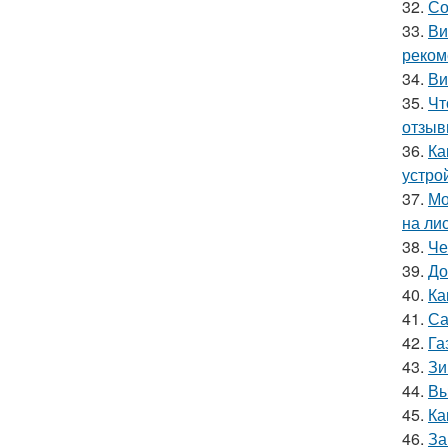
32.
Со
33.
Ви
реком
34.
Ви
35.
Чт
отзыв
36.
Ка
устро
37.
Мо
на ли
38.
Че
39.
До
40.
Ка
41.
Са
42.
Га
43.
Зи
44.
Вы
45.
Ка
46.
За