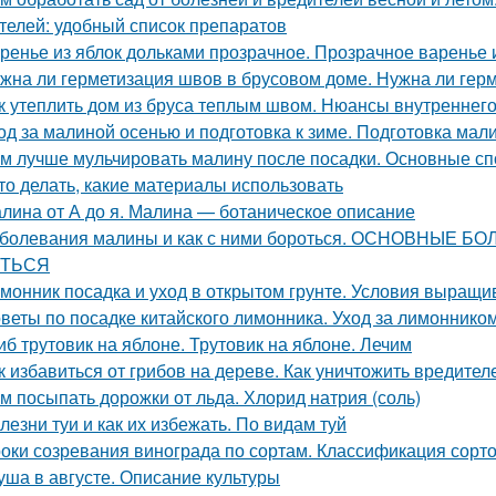
телей: удобный список препаратов
ренье из яблок дольками прозрачное. Прозрачное варенье 
жна ли герметизация швов в брусовом доме. Нужна ли герм
к утеплить дом из бруса теплым швом. Нюансы внутреннего
од за малиной осенью и подготовка к зиме. Подготовка мал
м лучше мульчировать малину после посадки. Основные сп
это делать, какие материалы использовать
лина от А до я. Малина — ботаническое описание
болевания малины и как с ними бороться. ОСНОВНЫЕ
ТЬСЯ
монник посадка и уход в открытом грунте. Условия выращи
веты по посадке китайского лимонника. Уход за лимоннико
иб трутовик на яблоне. Трутовик на яблоне. Лечим
к избавиться от грибов на дереве. Как уничтожить вредит
м посыпать дорожки от льда. Хлорид натрия (соль)
лезни туи и как их избежать. По видам туй
оки созревания винограда по сортам. Классификация сорт
уша в августе. Описание культуры