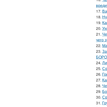
вреди
17.
Ва
18.
Ну
19.
Ка
20.
Ух
21.
Че
чего 
22.
Ма
23.
За
БОРО
24.
Ли
25.
Со
26.
Гр
27.
Ка
28.
Че
29.
Бо
30.
Ср
31.
Гр