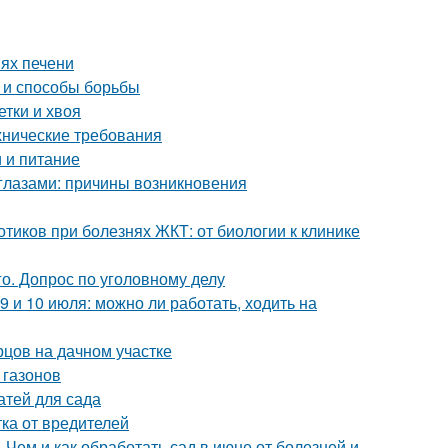
ях печени
ы и способы борьбы
етки и хвоя
ехнические требования
 и питание
глазами: причины возникновения
тиков при болезнях ЖКТ: от биологии к клинике
о. Допрос по уголовному делу
9 и 10 июля: можно ли работать, ходить на
рцов на дачном участке
 газонов
атей для сада
ка от вредителей
 Чем и как обработать сад в июне от болезней и